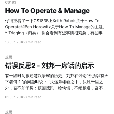
些你认为重要紧急以及重要不紧急的事情，把其他的全部
Reid开的这堂课的分类有些类似，Reid把创业分成了5个
CS183
忽略。 很不幸的是，我们绝大部分人都不擅长这点。我们
阶段： 他们都提到了每个阶段都有他们自己的特点和需要
How To Operate & Manage
会选择做重要紧
关注的东西，以及如何在这个阶段建立起自己的优势。比
如大家都提到，关于团队的HR等一些事情，需要在
仔细重看了一下CS183B上Keith Rabois关于How To
Village，或者Company Power的阶段再去关注，太早关
Operate和Ben Horowitz关于How To Manage的主题。
注反而适得其反。 又比如在Ann提到，Propriety Power
* Triaging（归类） 你会看到有些事情很紧急，有些事情
阶段，你需要关注这些点是否有优势： > Propriety
看似很重要，但是有些紧迫的事情即便你不去处理它也会
13 Jun 2016
3 min read
Power 1. IP（知识产权） 2. Access to scarce
自己解决。所以看清楚什么才是核心的problem所在非常
重要 * 类比Editing Keith Rabois把运营Operate类比成
supply（解决供应短缺） 3.
Editing编辑。他们都需要做： > 1. Simplify（简化） 2.
反思
Clarify（澄清） 3. Allocate Resources（分配资源） 4.
错误反思2 - 刘邦一席话的启示
Ensure Consistent Voice（统一声音） 5. Delegate（放
权托管） 所以，我们是不是每一天简化的内容比之前更少
有一段时间很迷楚汉争霸的历史。刘邦在讨论“吾所以有天
了呢？如果没有，我们的Operation就有问题了。 * 他提
下者何？”的问题时说： “夫运筹帷幄之中，决胜千里之
到，“Most people will solve problems that they know
外，吾不如子房；镇国抚民，给饷馈，不绝粮道，吾不如
how
萧何；连百万之众，战必胜，攻必取，吾不如韩信。三者
01 Jun 2016
3 min read
皆杰，吾能用之，此吾所以取天下者也。项羽有一范增而
不用，此所以为我所禽也。” 所以，前几天看到的另一本
比利时的路易斯卡夫曼写的书：《不懂带人，你就自己干
反思