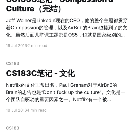
我先退一步，你就会下意识的退步；这个可以用在谈判技
Culture（完结）
巧中，不详细展开。 **[产品技巧]**互惠原理在产品上最
常见的做法就是下载送礼物，但现在用户被教育的越来越
Jeff Weiner是LinkedIn现在的CEO，他的整个主题都贯穿
警惕了。 承诺和一致 人一旦给出承诺，就会希望显得言
着Compassion的管理，以及AirBnb的Brain也提到了的文
行一致。 一致承诺很容易用在产品上。但是一个很重要的
化。虽然后面几堂课主题都是OS5，也就是国家级别的
点是他们必须相信自己的承诺来自于内心而不是外部压
Blitzscaling Company，但Jeff Weiner的演讲依旧非常
19 Jul 2016
2 min read
力。 **[产品技巧]**比如玩具商店利用了稀缺+一致承
的平和而富有感染力，至始至终都贯穿着compassion。
诺，让家长承诺给他们买贵的产品作为圣诞礼物，但是圣
此外，他的回答也非常有John Lilly的Coherence的特
诞故意缺货，这样圣诞的时候家长会补偿孩子别的礼物；
点，每一个单词、每一个表述都散发着LinkedIn的
CS183
而年后家长为了一致承诺，依旧会为孩子购买承诺过的礼
Culture。 Brain从执行层面强调说，Culture is about
CS183C笔记 - 文化
物。销量立即double。 [产品技巧]一致承诺还被现在的
repeat；而Jeff是从价值观层面在描述： 1. Mission vs
Vission。Jeff很善于区分出Misson和Vission。一个好的
Netflix的文化非常出名，Paul Graham对于AirBnB的
Mission是便于执行和量化的，而一个好的Vission应该是
Brain的忠告也是“Don't fuck up the culture”。文化是一
和价值观（Value）息息相关的。 2. Aspiration is critical
个团队自驱动的重要因素之一。Netflix有一个被
to culture。一个好的文化是启迪人的，文化关乎的不是
Facebook的COO桑德伯格称为硅谷最重要的文档之一：
18 Jul 2016
1 min read
Netflix文化
每个个体的现状，而是他们的抱负。 3. Value
[http://www.slideshare.net/reed2001/culture-
1798664] 下载慢的童鞋我导出了pdf放在百度网盘中：
CS183