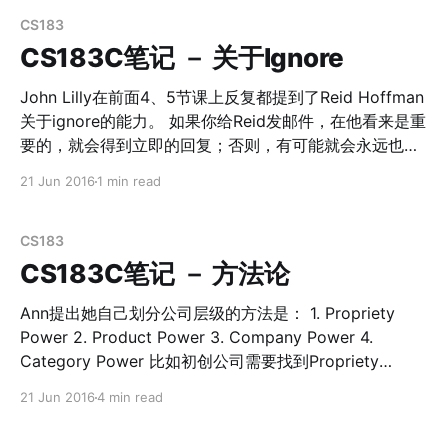
那个Tipping Point。一旦这个MVP验证成功，在尝试进行
司在做。至于靠谱性我们不得而知，接下来我们来扒一
扩张，并且更快速的使用资本。 回想起来，之前，我们的
下： 国际热核聚变实验堆（ITER）计划 这个计划1985年
CS183
国际产品一直维持着很小规模的开发团队，所以一直在试
提出，最新消息是2031年才能在法国建成。目前ITER计划
CS183C笔记 － 关于Ignore
错，并且在较早的时候找到了
有7个参与组织：欧盟，美国，俄罗斯，中国，日本，韩
国，印度。ITER使命是展示聚变发电的可行性，并证明它
John Lilly在前面4、5节课上反复都提到了Reid Hoffman
可以不造成负面影响。目前进度已经进入到组装 托卡马克
关于ignore的能力。 如果你给Reid发邮件，在他看来是重
环
要的，就会得到立即的回复；否则，有可能就会永远也得
[https://zh.wikipedia.org/wiki/%E6%89%98%E5%8D%
不到回复。 我们自己在生活和工作中往往会遇到太多事
21 Jun 2016
1 min read
A1%E9%A9%AC%E5%85%8B] 了。至于托卡马克环，这
情，就我个人而言，每天的事情列进todolist，看着几十
其实是最有可能实现可控核聚变的装置之一，它是一种利
甚至有时候上百个todo，人都会逼疯掉。什么事情都想完
用磁约束来实现磁约束聚变的环性容器。 至于另外几种可
成，最后什么都完成不好。 创业的另一个角度其实就是资
CS183
能的实现方式，
源的调配。我们需要在有限的时间里面，决定自己把精力
CS183C笔记 － 方法论
花在什么上面，同样也要决定团队把精力花在什么上面。
这里面有大量的机会成本，但你永远不可能面面俱到。
Ann提出她自己划分公司层级的方法是： 1. Propriety
Reid Hoffman和其他成功的创业者一样，拥有一个非常出
Power 2. Product Power 3. Company Power 4.
色的ignore的能力，他非常擅长于把事情分类。在你认为
Category Power 比如初创公司需要找到Propriety
当下重要的事情，花100%的精力去做，而其他所有无关的
Power，这是帮助他们避免竞争，找到优势的地方（知识
21 Jun 2016
4 min read
事情全部ignore。我也觉得这个有点像所谓的 “时间四象
产权）。当创业团队继续发展，他们就需要把优势关注在
限” [http://baike.baidu.com/view/4596400.htm]，做那
产品层面上，获得Product Power，以此类推。这个和