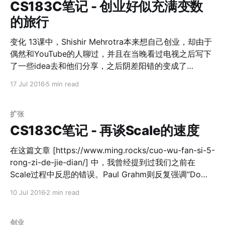
Netflix文化PDF国内下载
CS183C笔记 - 创业好似充满变数
[http://pan.baidu.com/s/1gfqbNof] 和菜头把这个ppt翻
的旅行
译出来并且写了公众号 [http://mp.weixin.qq.com/s?
__biz=MjM5MjAzODU2MA==&mid=200132514&idx=1
变化 13课中，Shishir Mehrotra本来想自己创业，却由于
&sn=8e31be3d4db620fc77213e86baa2ab16] 比
偶然和YouTube的人聊过，并且在当晚看过电视之后写下
如"We’re
了一些idea去和他们分享，之后阴差阳错的变成了
YouTube的产品负责人； 14课中Elizabeth Holmes去年
17 Jul 2016
5 min read
在CS183C开课的时候依旧因她的“一滴血检测疾病”技术
风生水起，被誉为硅谷最善良的女科技明星；然而今年再
看课程的时候，公司已经因为作假几近破产； 15课中的
扩张
Diane Greene也是由于丈夫是Stanford的教授，正好在虚
CS183C笔记 - 再谈Scale的速度
拟技术上有一些成就和研究，于是顺水推舟，成就了
VMWare一番事业； 16课中Reed Hastings在97年创建
在这篇文章 [https://www.ming.rocks/cuo-wu-fan-si-5-
Netflix的时候，预期到2002年的时候市场会转向流媒
rong-zi-de-jie-dian/] 中，我曾经提到过我们之前在
体，然而并没有；之后他们又预期5年后的2007年流媒体
Scale过程中反思的错误。Paul Grahm则反复强调“Do
会出现，事实又恰恰相反；但是12年之后，仅仅6个月
things that don't scale”
10 Jul 2016
2 min read
内，流媒体就席卷整个媒体行业。形式往往不会朝你所希
[http://paulgraham.com/ds.html]。 Reid在谈到
望的发展，然而一个人是否有信心坚持一件事情十几年
Blitzscaling的时候，也反复强调，需要先找到Product-
呢？ 17课中现在的Yahho CEO Marissa Mayer在Google
Market-Fit ，再考虑Scale的事情。这个对于LinkedIn这
创业