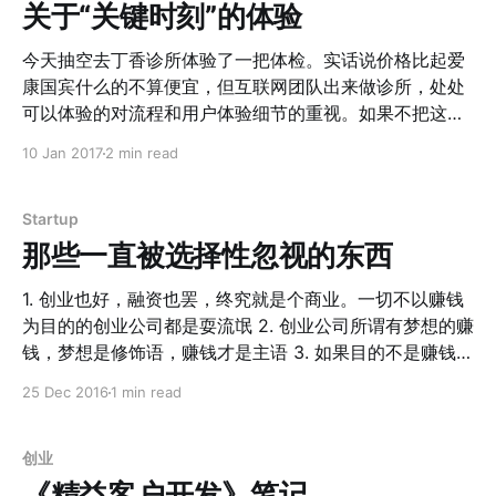
的范围，也增加了人员的流动效率，让更多的人因为共享
关于“关键时刻”的体验
单车而愿意出门。 从这个角度上来说，共享单车是有很大
的价值的。曾经在观察滴滴打车的时候的观点是： > 滴滴
今天抽空去丁香诊所体验了一把体检。实话说价格比起爱
打车通过算法可以更好的调度乘客和汽车，提高城市的通
康国宾什么的不算便宜，但互联网团队出来做诊所，处处
行率，这有很大的价值。因此，他们一定能产生很大的价
可以体验的对流程和用户体验细节的重视。如果不把这些
格。 今天看来，这个观点有很大的问题。主要的症结在
整理出来，就没有充分利用这花出去的钱。 按照SAS的
10 Jan 2017
2 min read
于： > 价值不决定价格，供需关系决定价格 从这个角度
CEO的关键时刻理论，用户对产品的感知都在一些关键的
来思考的话，疑问出现，如果对于自行车需求真的这么旺
接触点上，比如航空公司晚点之后，客户对公司的评价直
盛，为什么各大城市的公共自行车都难以自负盈亏？作为
接决定于和他们接触的空姐的响应方式和响应速度。对于
Startup
标杆的杭州据我所知，公共自行车的营收也只是比成本更
体检项目，在被Dragon老沈的各种安利之后，也算心里有
那些一直被选择性忽视的东西
多一点而已。对于这样一个数十年很难自负盈亏的行业，
了大致的预期，对于知乎上都能查到的优点就不赘述。下
为什么最近风投纷纷进入？他们凭什么有这个信心？ 当
面就来整理一些在观察中超出预期的点。 1. B超用的接触
1. 创业也好，融资也罢，终究就是个商业。一切不以赚钱
然，一个常见的理论
液是看病N次唯一一次涂在身上温过的。 2. 所有的空调出
为目的的创业公司都是耍流氓 2. 创业公司所谓有梦想的赚
风口，如果有在检查床位上方的，一定有遮挡装置防止风
钱，梦想是修饰语，赚钱才是主语 3. 如果目的不是赚钱，
直吹。 3. 信息的录制到最后的支付，整个信息化系统一气
有梦想的做事未必要从创业公司开始，org等非营利组织
25 Dec 2016
1 min read
呵成，没有任何卡住的地方。 以及在之后听Dragon同学
或许更好，比如TED，Code.org 4. 每个人的眼界和格局
说，整个设计从VI到装修都是eico design操刀的，会让你
是由当下周围的环境决定的。有些你不能接受的事情，5
觉得这个价格这么算也是可以理解的。 其实丁香诊所的发
年后升级了操作系统 之后，或许不是一个问题。所以平常
创业
展就是精益创业的过程。 1. 滨江店作为MVP 2. 城西和福
心看待一切你觉得丑陋和无法接受的现象。
《精益客户开发》笔记