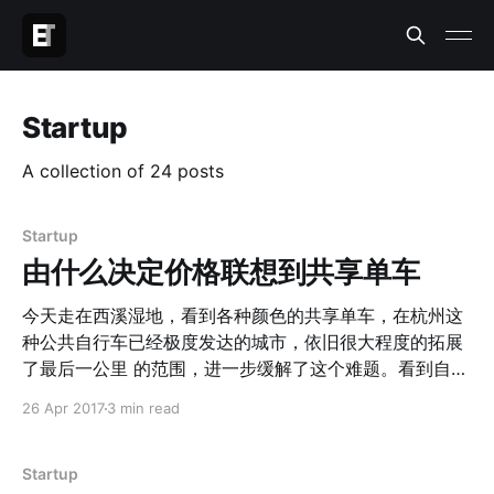
Startup
A collection of 24 posts
Startup
由什么决定价格联想到共享单车
今天走在西溪湿地，看到各种颜色的共享单车，在杭州这
种公共自行车已经极度发达的城市，依旧很大程度的拓展
了最后一公里 的范围，进一步缓解了这个难题。看到自行
车停在那些公共自行车所无法覆盖的地点（景区、小区内
26 Apr 2017
3 min read
部），就知道，作为公共自行车的“小红车”虽然方便，但
依旧也有很多难以覆盖的区域。更重要的是，共享单车把
最后一公里拓展为最后三公里，不仅扩大了人们无车出行
Startup