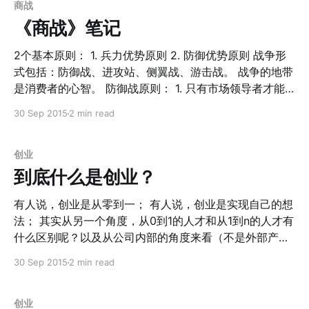
的成长，但千万不要盲目的扩张规模。 那什么领域是可以
板。他们给出了计算，理论上全美覆盖这样的马路之后，
商战
走规模化的呢？ 1. 已经算清楚了CAC（用户获得成本）和
可以产生3倍于现在消耗量的电能！ 这意味着什么？如果
《商战》笔记
CLV（用户终身价值）。比如对于京东、Amazon来说多
仅仅是美国的马路都用上了这种材料，同时把全世界所有
一个用户，就多一份营收
的电厂都关闭，它的发电量都可以够80%的全球人民使
2个基本原则： 1. 兵力优势原则 2. 防御优势原则 战争形
用！ 当然，再脑洞一下，所有马路都能发电了之后，结合
式包括：防御战、进攻站、侧翼战、游击战。 战争的地带
无线充电技术，是不是所有的汽车都可以告别石油，告别
是消费者的心智。 防御战原则： 1. 只有市场领导者才能
电池了呢？ 2. 可模块化替换 以前我们的马路破损之后修
打防御战 2. 最佳的防御是攻击自己 3. 强大的进攻必须加
30 Sep 2015
2 min read
路是这样的： 灰尘漫天，道路坑坑洼洼，修整一条路，连
以封锁 进攻战原则： 1. 领导者位置的强势是重要的考量
全球效率最高的中国也要十天半个月的，想想也是痛苦。
因素 2. 在领导者强势中找弱点，并向这一弱点发起攻击
太阳能马路采用六边形的可替换材料，以后路面破损，材
3. 在尽可能狭窄的战线发起攻击 侧翼战原则： 1. 最佳的
创业
料替换只需要几分钟！你没有看错，以后修路不再是一件
侧翼行动应该在无争议地带进行 2. 战术奇袭应该成为计划
到底什么是创业？
痛苦的事情了。 更何况，也许全球的石油公司、修路公司
里的一个重要组成部分 3. 追击与进攻同等重要 游击战原
都得统统倒闭或者转型，因为整个修路的体系结构都
则： 1. 找一个细分市场，要小得足以守得住 2. 不管多成
有人说，创业是从零到一； 有人说，创业是实现自己的想
功也不要像领导者一样行动 3. 一旦有失败的迹象，随时准
法； 其实从另一个角度，从0到1的人才和从1到n的人才有
备撤退 --------------------------------------------------
什么区别呢？以及从公司内部的角度来看（不是外部产品
------------------------------ 看过来，其实最新的这些创
的角度来看），有什么特点呢？ 每一家公司都有自己的秘
30 Sep 2015
2 min read
业火热的词汇，也只是对这些原则进行了包装而已。比
密；比如沃尔玛自己的秘密之一就是他的整个物流、仓储
管理的体系。亚马逊为了建立自己的物流管理体系，不得
如： 1. MVP就是随时准备撤退的游击战 2. 专注从0到1，
不从沃尔玛大量的挖人。 但是，从另一个角度来说，这套
创业