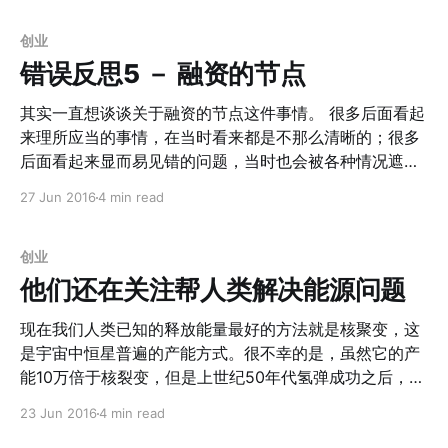
答中，的确Ann和Selina
他们都共同的谈到了Community也就是社群的优势。 其
中Moliza Firefox采用的是非盈利组织模式，在当时IE一
创业
家独大的时候，正是Firefox那庞大的社群带给了他们非对
错误反思5 － 融资的节点
称竞争优势 。而代价就是，Mozilla的小组成员不会变成
非常富有： > 1. 每一个新的插件都有大量用户开发；而每
其实一直想谈谈关于融资的节点这件事情。 很多后面看起
一个新的插件发布之后又有更多的用户参与测试。 2. 他们
来理所应当的事情，在当时看来都是不那么清晰的；很多
把所有对社区有贡献的人名都刊登到了New York Times
后面看起来显而易见错的问题，当时也会被各种情况遮
上面，这给他们带来了非常迅速的二次传播，每个贡献者
蔽；我想，或许很难避免在看待未来和自身时候的盲区，
27 Jun 2016
4 min read
都贡献了非常高的NPS（净推荐值）
但是更多的知识和经验却可以帮助你更加全面的分析问题
[http://wiki.mbalib.com/wiki/%E5%87%80%E6%8E%A
和规避风险。 1. Scale When You're Ready 首先，融资
8%E8%8D%90%E5%80%BC]。
肯定和扩张有关。那什么时候开始扩张呢？什么时候是所
创业
谓的Ready呢？不管是Ann还是Reid还是Sam所说，其实
他们还在关注帮人类解决能源问题
在创建产品开始第一件事情是找到你的 PMF（Product-
Market-Fit）。找到那一批热爱你而不是Like你的用户，
现在我们人类已知的释放能量最好的方法就是核聚变，这
并且找到一个可以被扩展的领域或者方向 。在这之前，最
是宇宙中恒星普遍的产能方式。很不幸的是，虽然它的产
好的方法是降低你的burn rate。有一个词叫做Capital
能10万倍于核裂变，但是上世纪50年代氢弹成功之后，人
Efficient ，就是非常有效率的充分利用资本。保持最低的
类在 可控核聚变上已经耗费了70年时间依旧无果。倒是最
23 Jun 2016
4 min read
消耗，比如维持在3-5人的team，用最低成本的工资找到
近出现了不少关于可控核聚变的消息，其中大半是私人公