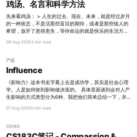
E7%9A%84%E6%9C%AC%E8%B4%A8-
鸡汤、名言和科学方法
%E6%9D%B0%E5%85%8B%C2%B7%E9%9F%A6%E5
%B0%94%E5%A5%87/dp/B01COZU1M0/
先来看鸡汤： > 人生的过去、现在、未来，就是经过岁月
的一种状态，不是活那些盲目的期待，或者是那些恼人的
希望，放开了患得患失，等待命运的就是快乐的生活方
法，简单的尽快去完成，复杂的不妨等一等。 > 长得帅，
08 Aug 2016
3 min read
从不炫耀这是气质；有才或有财，一直很低调这就是修
养。 > 我有一个美国的朋友，曾经很吃惊的问我，为什么
你们中国人总是喜欢用别人的成功的例子来证明自己文章
产品
的正确性？难道失败者的奋斗就没有可取之处么？ 鸡汤有
Influence
3个特点： 1. 不精确。可被多种解读，每个人都能根据自
己的处境解读处意思。 2. 仓促结论。 3. 盲目举例（假例
《影响力》这本书名字看上去是成功学，其实是社会心理
子）。 鸡汤可以让你在文中看到自己，但无法给你解决方
学。人是如何收到影响做决策的。 具体里面谈到会对人产
法。 再来看名言论据。 > 张颖也说，资本寒冬来了，所
生影响的方式类型分为6种。我把他们简单总结一下，并
以我觉得资本寒冬到了。 > 亚里士多德说，羽毛比球轻，
且衍生一下这些心里如何可以应用在产品设计上。 互惠
07 Aug 2016
5 min read
所以下落的更慢。 名言论据比鸡汤进步，但是也依旧有问
当你收到了好处，你会倾向于回报别人好处。 最常见的场
景是在推销上面，比如给你护身符的骗子们。但是当你意
题： 1. 举例有限，仓促结论。 2. 缺乏实验论证。
识到你得到了好处之后，可以很容易的站在更高的角度对
CS183
使用这个方法的人进行拒绝。 另一种互惠是互惠式让步；
CS183C笔记 - Compassion &