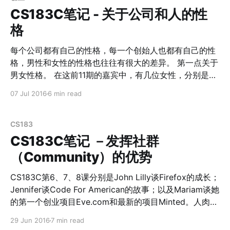
成立的第一周就收到了邀请，然而半年后她决定去Google
种慢公司，以及NextDoor这种慢方向（第一年只创建了
CS183C笔记 - 关于公司和人的性
面试
100多个邻居关系），都是Critical的。 第二点是Hiring
格
Slowly。AirBnb花了9个月找到第一个员工，NextDoor则
花了6个月，Instagram被收购的时候只有11人。Eric
每个公司都有自己的性格，每一个创始人也都有自己的性
Schmidt、Reid Hoffman、
格，男性和女性的性格也往往有很大的差异。 第一点关于
男女性格。 在这前11期的嘉宾中，有几位女性，分别是
FloodGate [http://floodgate.com/]的合伙人Ann，
07 Jul 2016
6 min read
Code For American
[https://www.codeforamerica.org/]的创始人Jennifer，
Minted [http://www.minted.com/] 的创始人Mariam，
CS183
SurveyMonkey [https://www.surveymonkey.com/]的
CS183C笔记 －发挥社群
CTO Selina。其实女性创业者的性格和男性创业者的性格
（Community）的优势
还是有很大的区别。正如Selina所说在他们招人的时候，
一些关于Past的问题容易造成bias，而关于How are you
CS183C第6、7、8课分别是John Lilly谈Firefox的成长；
going to solve this problem这类关于未来的问题，对于
Jennifer谈Code For American的故事；以及Mariam谈她
解决bias会更好。原因是比如女性在回答过去自己做过什
的第一个创业项目Eve.com和最新的项目Minted。人肉了
么事情的时候，倾向于描述出来的比自己所做的要less，
一下，Mariam竟然有1/2的中国血统：） 其实他们谈及的
29 Jun 2016
7 min read
而男性更倾向于描述more。 此外，在她们对于提问的回
主题分别涉及到了Reid所谓的OS1和OS2的2个阶段。但是