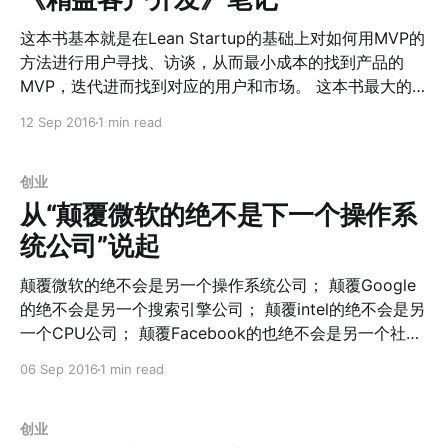
州店作为第二轮的发展，同时标准化整个信息化系统和装
这本书基本就是在Lean Startup的基础上对如何用MVP的
修系统。 3.
方法进行用户寻找、访谈，从而最小成本的找到产品的
MVP，迭代进而找到对应的用户和市场。 这本书最大的好
处是整理了完整的MVP迭代的具体操作细则，因此操作迭
12 Sep 2016
1 min read
代起来会更加有方法性，进行用户访谈的问题列表的模版
甚至都准备好了。。。 具体就不在这里做笔记了，需要的
时候直接拿出来当作模版操作就好了～
创业
从“颠覆微软的绝不是下一个操作系
统公司”说起
颠覆微软的绝不会是另一个操作系统公司； 颠覆Google
的绝不会是另一个搜索引擎公司； 颠覆intel的绝不会是另
一个CPU公司； 颠覆Facebook的也绝不会是另一个社交
网络公司； 我们在看待世界的时候往往逃不开线性思路，
06 Sep 2016
1 min read
即便是大名鼎鼎的Jack Welch。 他在《The Real-Life
MBA》
[https://www.amazon.cn/%E5%95%86%E4%B8%9A%
创业