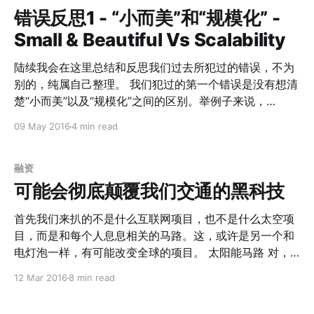
到死》。创业和打天下一样，领导人需要的是格局观，但
错误反思1 - “小而美”和“规模化” -
是不要求你什么方面都比员工伙伴强。培养出一组执行力
Small & Beautiful Vs Scalability
超强的队伍，每个人发挥自己最强的方面，才更有合力。
有人会说，创业团队，每个人都是多面手，不是更好的事
陆续我会在这里总结和反思我们过去所犯过的错误，不为
情么？如果从交易成本和价值创造的角度考虑： 1. 如果每
别的，纯属自己整理。 我们犯过的第一个错误是没有想清
个人熟悉的领域完全一致，大家都是多面手，形成的合集
楚“小而美”以及“规模化”之间的区别。举例子来说，
一定很小； 2. 如果每个人熟悉的领域相交很少，看上去合
BaseCamp永远成为不了Slack，也不可能做到相互转
09 May 2016
4 min read
集会变大，但是交易成本会极大提升，广度提升的优势会
换。这里首先需要想明白这个领域的特点，然后是自己想
被交易成本的劣势扯下来。 所以，一个创业团队的早期成
要什么。 细分领域思考 对于某些特定的细分领域，比如
员，应该和张良、萧何、韩信一样，知识层面有一定交
卖给高端人物的钓鱼工具，市场天花板可以轻易被计算出
融资
集，
来。即便走烧钱的规模化路线，别人给你估值一个亿；但
可能会彻底颠覆我们交通的黑科技
如果你的市场规模最多也就是一个亿，这会意味着在考虑
到通货膨胀等问题的情况下，投资人永远无法收回回报。
首先我们来扒的不是什么互联网项目，也不是什么太空项
对于这种领域，Make Money From Day One的意义要远
目，而是和每个人息息相关的马路。这，或许是另一个和
远大于Scalability。 所以，对于细分领域，你可以选择
电灯泡一样，有可能改变全球的项目。 太阳能马路 对，
BaseCamp这种不融资的方法，从第一天开始赚钱。因为
其实它就是长成这个样子，其貌不扬，但是它到底牛逼在
12 Mar 2016
8 min read
细分领域天花板很低，所以你不论怎么扩大规模，赚取的
哪呢？ 1. 太阳能发电 都叫做太阳能马路了，当然离不开
利润也是有限的；或者，你可以选择少量的融资，加速你
太阳能发电。其实这里每一个六边形都是一块太阳能电池