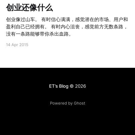
体系其实或许曾经是沃尔玛独创的；也就是说，它伴随着
创业还像什么
沃尔玛从0到1的整个过程。在这个过程中，一个创业性质
的探索慢慢演变为了一个固定的生产流程，由创造性人才
创业像过山车。 有时信心满满，感觉潜在的市场、用户和
主导逐渐演化为了执行性人才主导。这个过程从另一个角
盈利自己已经拥有。 有时内心沮丧，感觉前方无数条路，
度就是沃尔玛公司的创业的过程。 精简的来说，从公司内
没有一条路能够带你杀出血路。
部的角度来看，创业的过程就是把一个新的工作流跑通，
14 Apr 2015
并且固化为可以批量化生产的过程。 不论是阿里现在整个
的淘宝运营模式，还是亚马逊的仓储物流管理，或者是
Google的广告系统，其实从内部角度来看都是这个过程，
而这些过程其实也是公司早期的“秘密”。 因此抛开产品的
价值本身，从这个角度上来，一个公司如果只有从0到1，
是无法实现业务规模第2布的增长的。
ET‘s Blog
© 2026
Powered by Ghost