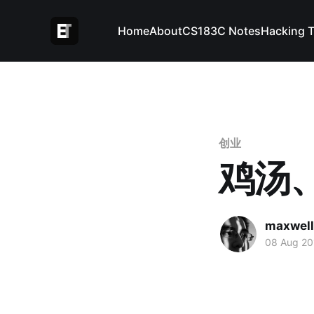
Home
About
CS183C Notes
Hacking 
创业
鸡汤
maxwel
08 Aug 20