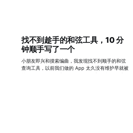
找不到趁手的和弦工具，10 分
钟顺手写了一个
小朋友即兴和摸索编曲，我发现找不到顺手的和弦
查询工具，以前我们做的 App 太久没有维护早就被
苹果 AppStore 下架了。 那天，闲着无事，随手
Vibe Coding 了一个网站出来，自我感觉界面 UI、
01 Apr 2026
1 min read
功能完整程度、适配情况都非常赞。 如果 10 年前
我们做这么一个工具，估计一个团队完整一个月时
间都不一定能上线。 可是，如今真的，只花了 10
分钟啊！ 点击这里 AI 时代下，难的不是 Solve
The Problem，而是 Define The Problem 了。