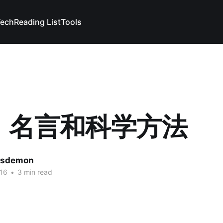
Tech
Reading List
Tools
、名言和科学方法
lsdemon
16
•
3 min read