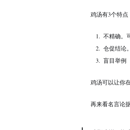
鸡汤有3个特点
不精确。
仓促结论
盲目举例
鸡汤可以让你
再来看名言论