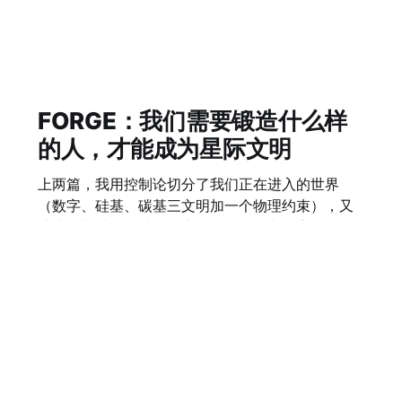
FORGE：我们需要锻造什么样
的人，才能成为星际文明
上两篇，我用控制论切分了我们正在进入的世界
（数字、硅基、碳基三文明加一个物理约束），又
从火星基地的极端场景出发，推导了文明完整运作
所需要的全部架构。 这篇回到人本身：在这个架构
19 Mar 2026
16 min read
里，人需要成为什么？ 从一个错误的问题开始 我们
习惯问：未来需要什么技能？ 这个问题本身就错
了。 技能是可以被替换的。任何一种技能，在AI加
速的时代，半衰期正在快速缩短。你今天学会的工
具，三年后可能已经被一个提示词替代。 真正的问
题不是"我需要学什么"，而是"我需要成为什么"。
成为，而不是学会。这是一个本质的区别。 FORGE