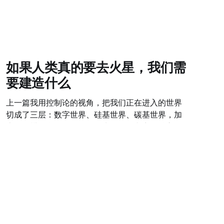
如果人类真的要去火星，我们需
要建造什么
上一篇我用控制论的视角，把我们正在进入的世界
切成了三层：数字世界、硅基世界、碳基世界，加
上一个横跨所有层的物理约束。那篇文章的核心问
题是"这个世界是什么结构"。 这篇文章的核心问题
09 Mar 2026
12 min read
是：如果人类真的要成为跨行星物种，在这个结构
里，我们需要建造什么？ 从一个思想实验开始 火星
基地，500人，与地球通讯延迟24分钟，物资补给
每26个月一次。 这不是科幻设定。SpaceX的
Starship计划里，这是可以在本世纪内发生的事
情。而当你认真把这个场景想清楚——不是浪漫化
的星际探索，而是500个人在一个密封舱里，呼吸