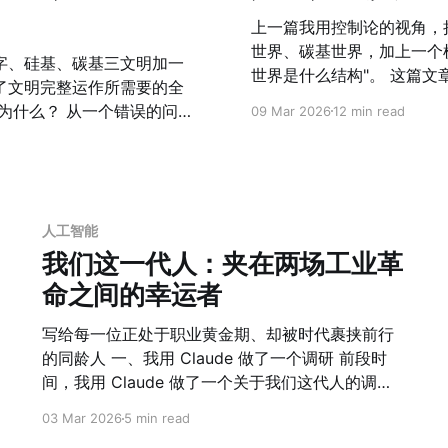
上一篇我用控制论的视角，
世界、碳基世界，加上一个
字、硅基、碳基三文明加一
世界是什么结构"。 这篇文章的核心问题是：如果人类真的要成为跨行星物种，在
了文明完整运作所需要的全
这个结构里，我们需要建造什么？ 从一个思想实验开始 火星基地
09 Mar 2026
12 min read
球通讯延迟24分钟，物资补给每26个月一次。
Starship计划里，这
快速缩短。你今天学会的工
楚——不是浪漫化的星际探
器生产的，吃的食物是在人
端约束下自我维持——你会发
体系，不是招聘标准。它是
人工智能
个压缩版的文明完备性测试。 任何一个在地球上可以被外包、被忽略、被
我维持、创造意义、推动文
我们这一代人：夹在两场工业革
在的功能，在这里都必须被
命之间的幸运者
几周内就会崩溃。没有心理
是最好的完备性测试——在
体分裂。没有治理结构，谁
认存在的东西，都必须被有
写给每一位正处于职业黄金期、却被时代裹挟前行
承设计，第一代建造者的知
会遗漏真正重要的东西。
的同龄人 一、我用 Claude 做了一个调研 前段时
间，我用 Claude 做了一个关于我们这代人的调
研，最后整理成一篇文章，标题叫《夹在两场革命
03 Mar 2026
5 min read
之间的一代人》。整个过程有点意思：我在和 AI 对