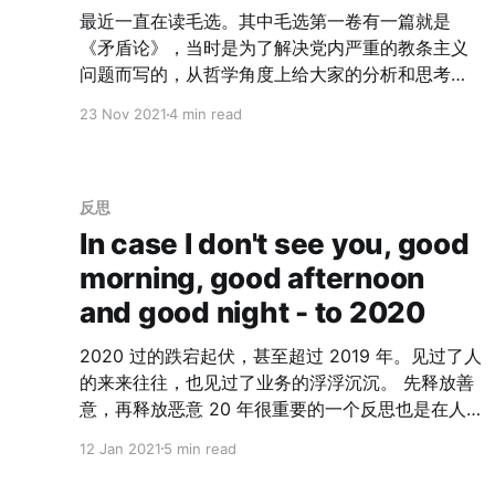
追求其逻辑正确性； 4. 多应用多做决策，才能感受
最近一直在读毛选。其中毛选第一卷有一篇就是
这其中的微妙差别；
《矛盾论》，当时是为了解决党内严重的教条主义
问题而写的，从哲学角度上给大家的分析和思考方
法。这个写于 1937 年 8 月「七七事变」之后，针
23 Nov 2021
4 min read
对为什么要和国名党联合，要成立抗日民族统一战
线，在思想的高度上给予了解释。 之前我在提到看
《邓小平时代》，最感慨的就是伟人们都善于从千
丝万缕中抓住主要矛盾，然后再一杆子插到底，牵
反思
引出所有的解法。同样，当前我们都会遇到各种各
In case I don't see you, good
样的问题，PBL 的思路，只会让我们陷入无休止的
morning, good afternoon
问题当中，矛盾论的思想是最有助于帮我们找到那
and good night - to 2020
一个核心因素的。 矛盾的普遍性和特殊性 这个点其
实不需要阐述太多，万事万物都有矛盾。矛盾普遍
2020 过的跌宕起伏，甚至超过 2019 年。见过了人
存在，且事物发展的根本原因，不是在事物的外
的来来往往，也见过了业务的浮浮沉沉。 先释放善
部，而是在于内部的矛盾性。比如，中国改革开放
意，再释放恶意 20 年很重要的一个反思也是在人
前的主要矛盾是： > 人们日益增长的物质文化需求
和人性上。如果说 19 年更多关于人的反思是在如何
与落后生产力之间的矛盾 这个本质是人民内部矛
12 Jan 2021
5 min read
降兵上，20 年的反思则是在如何降将上。 19 年经
盾。所以我们核心抓住的就是「解放生产力、发展
历了员工的来去，体验到了人性的复杂。20 年经历