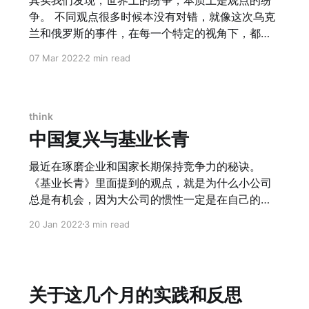
其实我们发现，世界上的纷争，本质上是观点的纷
方向有着本质的扭转。
争。 不同观点很多时候本没有对错，就像这次乌克
兰和俄罗斯的事件，在每一个特定的视角下，都有
正义与邪恶的一方。 往往我们总是会就观点而争
07 Mar 2022
2 min read
执。 但是，比观点更上一个角度的是叙事逻辑。 举
一个例子，亚当斯密和凯恩斯虽然有观念的不同，
但本质上是在一个自由经济的叙事逻辑下。而马克
思主义经济学，本质是完全不同的叙事逻辑。他核
think
心对于资本主义分析的出发点来自于剩余价值的创
中国复兴与基业长青
造上。 同样，当年教员选择的叙事逻辑，是把中国
分成了农民、地主、小资产阶级、民族资产阶级、
最近在琢磨企业和国家长期保持竞争力的秘诀。
大资产阶级和工人，对于人群的划分本质就决定了
《基业长青》里面提到的观点，就是为什么小公司
共产党思维中的叙事逻辑，用这一套逻辑在解释事
总是有机会，因为大公司的惯性一定是在自己的既
物。只要底层的叙事逻辑不变，这里面的论点就一
有市场、组织中寻求效率最优。 > 很多大公司不是
20 Jan 2022
3 min read
定都是对的。 西方则是基于冷战后民主与自由的叙
死于效率低，而是效率过高 PMF 是 product-
事逻辑。纵然有非常多别人看来所谓不人道等等的
market-fit，很多大公司在 product 的环节效率很
地方，但在他们这套叙事逻辑下就是自洽的。 因
高，但是很不幸是 market 变了。 不论是之前的中
此，教员会说，媒体是党的喉舌；那世界话语权的
型机、小型机、微机的故事，还是柯达、数码相
关于这几个月的实践和反思
争夺，更本质的是叙事逻辑的争夺。 西方最大的优
机、智能手机的故事，都是重复印证这个道理。 有