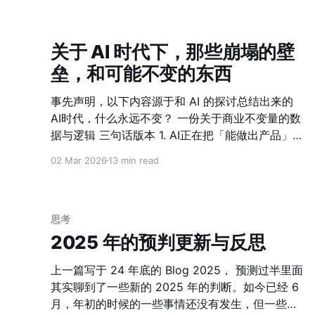
走出大楼，停车场里有一辆自动驾驶清洁车正沿着
规划路线行驶，传感器每秒处理数千个数据点，速
度受轮子与地面的摩擦极限约束。而我，步行走向
关于 AI 时代下，那些崩塌的壁
停车位，神经信号以每秒120米的速度在轴突中传
垒，和可能不变的东西
导，慢慢消化这一切意味着什么。 这三个场景发生
在同一个下午，同一栋建筑的周围。它们属于同一
事先声明，以下内容源于和 AI 的探讨总结出来的
个世界，却运行在截然不同的速度维度上。 这不是
AI时代，什么永远不变？ 一份关于商业不变量的数
技术进步的快与慢，而是物理上的结构分层。过去
据与逻辑 三句话版本 1. AI正在把「能做出产品」这
两年，我一直试图找到一个语言来描述这个我直觉
件事的门槛降为零------纯技术壁垒已经不再成立。
上感知到的东西，最终发现控制论给了我最清晰的
02 Mar 2026
13 min read
2. 历史上每次技术变革，活下来的企业靠的都不是
工具。 一、世界正在沿着反馈速度撕裂 控制论的核
技术------靠的是分发、信任、网络效应和判断力。
心命题是：系统的调节能力，根本上受限于反馈速
3. 这件事，从我们自己开始。 我们教孩子用代码和
度——即信息流动、被处理并触发响应的速度。当
科技表达想法------这是我们从第一天就相信的事。
思考
我用这个视角观察当下，我看到的不是单一技术的
但最近几个月，我一直在想一个很具体的问题：当
2025 年的预判更新与反思
线性进步，而是三个在物理上截然不同的层级正在
AI正在把「做产品」的成本压到接近于零的时候，
以不同加速度向前运动，彼此的速度差距正在变
我们公司真正的壁垒，在哪里？ 我翻了大量数据和
上一篇写于 24 年底的 Blog 2025， 预测过半里面
大。
案例，也读了YC、a16z、Sequoia、NFX的最新研
其实聊到了一些新的 2025 年的判断。如今已经 6
究报告，想把我的结论和推理过程都写下来，让大
月，年初的时候的一些事情还没有发生，但一些事