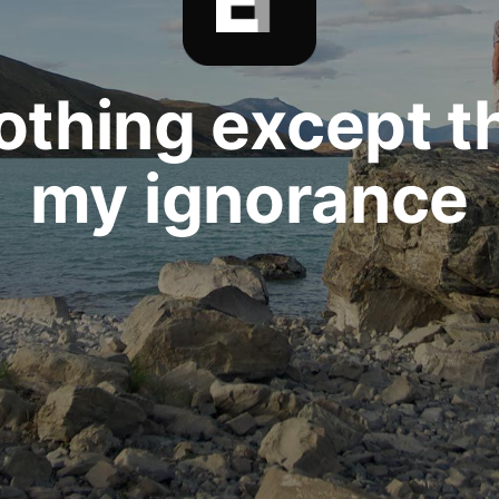
othing except th
my ignorance