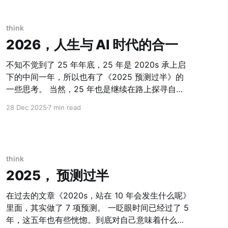
织面对新的生产力工具，需要重新定义权力的分配
方式、执行的架构方式、以及监控与问责的运作方
式。 这篇文章，是我对当下这场变革的一次系统性
think
思考。 一、从内阁到外阁：一个不可逆的历史进程
2026，人生与 AI 时代的合一
在我们公司内部，我把AI的使用分成了三个阶段，
并为它们起了一组政治学隐喻： 第一阶段：AI是内
不知不觉到了 25 年年底，25 年是 2020s 承上启
阁 AI作为智识顾问，参与讨论、辅助决策，但不负
下的中间一年，所以也有了《2025 预测过半》的
责执行。人类做判断，人类落地。AI是战略部门
一些思考。 当然，25 年也是继续在路上探寻自
——提供脑力支持，但无法独立行动。 这一阶段，
我。今年的践行的就是：尊重自己，探寻天命，也
28 Dec 2025
7 min read
组织的本质没有改变。AI是更聪明的搜索引擎和更
是这篇文章里面对自己的期待。 关于 25 年的自我
强大的白板，工作流和权力结构都没有重构。 第二
先细数一下今年除了公司和业务上，自我重新上路
阶段：AI进入外阁 AI开始参与落地执行，能够独立
的进展： 1. 捡起了丢失多年的音乐创作。 作为一个
完成具体任务，直接嵌入工作流，在有限范围内自
I 人，创作往往是自我表达欲抒发的一个最好的出
think
主决策。人类从"做所有事&
口。今年完善了一张老的专辑，把过去的思考汇总
2025， 预测过半
了一张新专辑。音乐创作有趣的事情在于，用一个
精炼、综合、更富有情感的表达方式，对过去自己
在过去的文章《2020s，站在 10 年会发生什么呢》
这些年的人生和心态的变化做了最忠实的记录。每
里面，其实做了 7 项预测。 一眨眼时间已经过了 5
次回望，就能想起彼时彼刻的心理感受，恰如此时
年，这五年也有些恍惚。到底对自己意味着什么？
此刻。 今年把老的 Demo 补全了 12 首，新的专辑