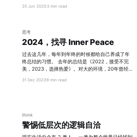
家也能看到我在想什么，并且直接挑战它。 一、技
情已经发生，也正好给自己反思一下。 2025 年的
20 Jun 2025
3 min read
术变革的反复验证：谁活下来了，凭什么？ 先建立
更新 1. AI 的加速发展，奇点的拐点应该会加速到
一个基础共识：不是所有护城河都同等耐久。过去
来。 年初写这个的时候，DeepSeek 还没有诞生，
三十年，三次技术范式转移------互联网、移动互联
中国的科技精英普遍还沉浸于美国 AI 大幅领先中国
网、云计算-
的恐慌之中，但 DS 的横空出世让情况有了根本性
思考
的变化。互联网女王最新的报告「Trends -
2024，找寻 Inner Peace
Artificial Intelligence」也重点篇幅讲到了中国和美
国竞争最高点的地缘政治。这个对每一个中国人来
过去这几年，每年到年终的时候都给自己养成了年
说，绝对是利好的机会。 2. 中国和美国的对抗会持
终总结的习惯。 去年的总结是《2022，接受不完
续，也就意味着长期大的稳定的 beta 是不存在的，
美，2023，选择热爱》。对大的环境，20年曾经写
套利空间相对都是短期的。 俄乌战争，到如今的以
过2020s，站在 10 年会发生什么呢。这个判断基本
31 Dec 2023
8 min read
伊冲突，包括4月发起的贸易战，无不显示出来地缘
没有变化。 但是具体落下到每一年，会发现事情的
对抗的持续性。不过这里值得反思的是，其实在股
发展不是线性的，而是曲折的。比如到 23 年，团
票市场的避险依然心存侥幸，没有果断在 4
队有 3 次想突破瓶颈，但都被卡住了，退回来的时
候对团队、个人的影响和伤害都不小。从 21 年向死
而生，到 22 年接受不完美，用热爱来驱动，其实
think
会发现，任何一个团队、任何一个事物的发展，热
警惕低层次的逻辑自洽
爱驱动是早期的，但是往后面一定会遇到瓶颈。 当
年高祖从起兵到统一只用了 7 年；共产党从 27 年