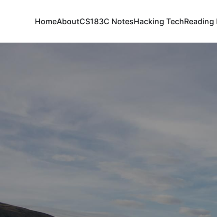
Home
About
CS183C Notes
Hacking Tech
Reading 