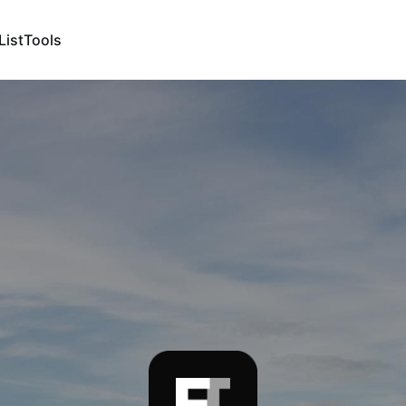
List
Tools