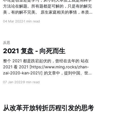
不论是创业还是学习，从小到大本质上就是用科学
矛盾的向外转移，一方面是由于自身的安全受到挤
方法论在解题。所有题都是可解的，只是有的解完
压，否则俄罗斯将会彻底沦落为三流国家； 中国也
美，有的解不完美。 原生家庭相关的事情，本质是
默许其发生，这是对美国秩序的挑战。所有的失控
不可解的。所有人的挑战就在于明知不可解，却无
04 Mar 2022
1 min read
都是发生在大哥控制力下降的时候，古今中外莫过
能为力。 这才是每个人人生最大的挑战。 稻盛和夫
于此。如果俄罗斯默许安全边界压缩且认输，意味
说：「敬天爱人」。 我理解，敬重天道，问心无
着中国需要独自面对美国的压力，崛起之路必然会
愧。 生活的明知不可解，和生命必然会死亡，其实
被打断； 乌克兰没有选择，但既然开战，就需要摆
是类似的。 如果生命的意义就是在面向死亡的必然
反思
出姿态。他们显然不会投奔俄罗斯；其次，如果两
中在宇宙中留下一滴尘埃；那生活的意义就是在明
2021 复盘 - 向死而生
边都不讨好，最后好权贵一定是死无葬身；对乌克
知不可解的问题上锻炼自己的修为，并在这个过程
兰权贵来讲，唯一的选择就是全面拥抱西方，让自
中保持着热爱。 有人说 Elon Musk 渣，他回应
整个 2021 都是跌宕起伏的，曾经在去年的 站在
己有退路； 欧洲也没有选择，选择 foll
说，我爱的是全人类。 或许，「敬天爱人」的另一
2021 看 2021 [https://www.ming.rocks/zhan-
层含义就是： 向死而活，问心无愧。 或许，这会成
zai-2020-kan-2021/] 的文章中，提到中国、世
为 2022 的主题。
界、经济、教育、科创教育的趋势，很多正在发
07 Jan 2022
9 min read
生，比如老牌互联网公司的打压，以及政府监管的
推进；但是也有很多的推进速度超过了我的预期，
比如 2021 年中重拳落地的「反垄断」以及「双
减」的政策。 2021 年，整个全球的经济形势进一
从改革开放转折历程引发的思考
步复苏，也带动了中国的出口额创新高。那 2022