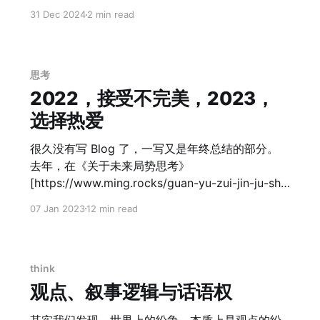
的启发。尤其是观察到中国在西部太阳能的使用其
自己做了反省。 其一 今年印象很深的一本书是《牧
31 Dec 2024
2 min read
实已经甚至出现了负电费的情况，意味着能源的生
羊少年的奇幻之旅》。书里面核心观点是关于每个
产这件事情，不一定需要可控核聚变来解决核心瓶
人自己的「Destiny」，天命。 当你想要某种东西
颈。 于是，能源问题可能会更新为 3 个模块 1. 能
时，整个宇宙会合力助你实现愿望 核心其实是，是
源的生产。如果太阳能就已经足够我们人来使用，
否真的相信自己 Deserve it and eager to it。 其二
思考
那么能源生产不会成为核心瓶颈。 2. 能源的传输。
人总是希望，当xxxx之后，就能xxxx。 而忽略
2022，接受不完美，2023，
这个通过高温超导实现依旧不变，最大程度降低损
了，美好不一定一直会按照我们预期发生可能是常
选择热爱
耗。 3.
态。 如果人生是一场长跑，选择一个自己能舒服
的、持续的方式。 纵贯线说： 我们就各自用 舒服
很久没有写 Blog 了，一写又是年终总结的部分。
的姿势 用擅长的方式 给人生我们的 不管是一种告
去年，在《关于未来局势思考》
解 还是一份答辩词 也有人说： 水不争先，争的是
[https://www.ming.rocks/guan-yu-zui-jin-ju-shi-
滔滔不绝 其三 Elon Musk 很幸福，
yi-ji-he-wo-men-guan-lian-de-si-kao/] 的 Blog
07 Jan 2023
12 min read
中，曾经聊到了对于未来全球经济形势的预判，而
《2021 的复盘》
[https://www.ming.rocks/2022/] 则是聊到了
2021 整个双减的影响，以及我当时对未来的一些推
think
测。里面有些已经发生，更多的当然还没有发生。
观点、叙事逻辑与话语权
我曾经认为： > 未来五年是一个逐步收权的过程 但
是实在是经济下滑过厉害，目前看起来整个的决策