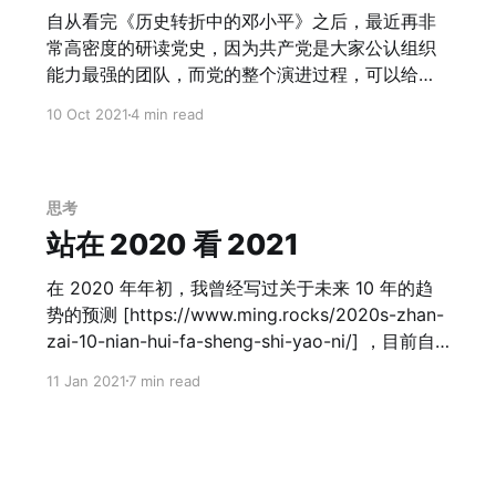
势在于他们是当前全球主流的叙事逻辑，所以把控
意思的是拿这个来看到中西方的竞争关系。 中国的
自从看完《历史转折中的邓小平》之后，最近再非
着大家的观点和话语权。 对于公司、对于组织来
优势： 全球最大的单一市场，巨型国家的组织效率
常高密度的研读党史，因为共产党是大家公认组织
说，统一思想的本质，就在于统一话语体系和叙事
和千年组织效率的沉淀，决定了这个国家在运行效
能力最强的团队，而党的整个演进过程，可以给予
逻
率和平稳性上一定都是地球最强。比如高铁，地球
所有的创业者非常多的学习点。历史总是惊人的相
上没有任何一个国家有那个资源、国土、人口密度
10 Oct 2021
4 min read
似，同样《资治通鉴》也会给予所有的创业者很多
可以开展大规模高铁调度的社会实践，这就决定了
的思考。毕竟， > 因人成事，借事修人 在历史转折
一旦中国在高铁上发力，就肯定是全球最强。 中国
中的邓小平观后思考
的劣势： 我们发现，不论西方产生什么样的创新，
[https://www.ming.rocks/cong-gai-ge-kai-fang-
思考
一旦中国学会了去规模化，一定会做到的都是成本
zhuan-zhe-li-cheng-yin-fa-de-si-kao/] 之后，其
站在 2020 看 2021
最低、性能最优。这个是由「中国是全球最大的单
实这几个月也在团队中做了一些实践，不能说都做
一市场」和「巨型国家」这两个要素决定的。这个
的很好，但是还是有效的，也顺便自己做个复盘。
在 2020 年年初，我曾经写过关于未来 10 年的趋
和企业失速的原因类似，
> 找到关键症结作为撬动点，接下来就是见招拆
势的预测 [https://www.ming.rocks/2020s-zhan-
招。 在整个团队整顿过程中，核心观察要素由单量
zai-10-nian-hui-fa-sheng-shi-yao-ni/] ，目前自
增长变为 RoI。自上而下大家要有共同的看见，因
认为还没有到修改自己这些观点的时候。 2020 年
11 Jan 2021
7 min read
此数据看板的重新调整，本质就意味着管理者思路
因为疫情，整个世界都过的很玄幻。印象 19 年底的
的变化，以及如何看待团队的上下联动。这个部分
时候我们还对中美贸易战持着短期悲观的态度，如
在前端团队相对比较有效；
今川皇被西方精英媒体阶层架空限制言论更是让 20
年的一年从悲剧般的开始，变成了滑稽般的结束。