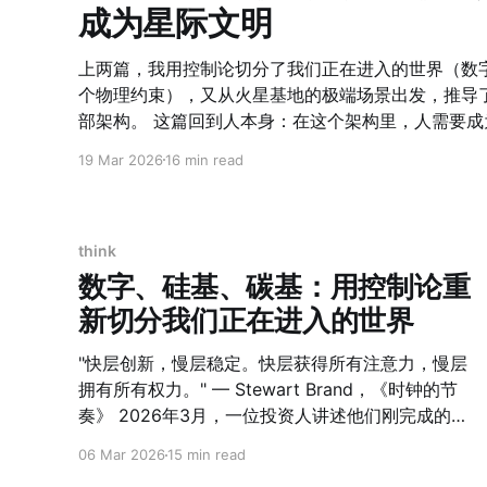
成为星际文明
上两篇，我用控制论切分了我们正在进入的世界（数
个物理约束），又从火星基地的极端场景出发，推导
部架构。 这篇回到人本身：在这个架构里，人需要成为什么？ 从一个错误的问题
开始 我们习惯问：未来需要什么技能？ 这个问题本身就错了。 技能是可以被替
19 Mar 2026
16 min read
换的。任何一种技能，在AI加速的时代，半衰期正在
具，三年后可能已经被一个提示词替代。 真正的问题不是"我需要学什么"，而
是"我需要成为什么"。 成为，而不是学会。这是一个本质的区别。 FORGE是我试
图回答这个问题的框架。它不是技能清单，不是课程
think
一张能力锻造图谱——描述一个在任何环境下都能自
数字、硅基、碳基：用控制论重
明前进的人，需要在哪些维度上被锻造。 用星际文明的极端标准来定义这张图
新切分我们正在进入的世界
谱，不是因为每个人都要去火星，而是因为极端场景
火星基地，所有在地球上可以被外包、被忽略、被默
"快层创新，慢层稳定。快层获得所有注意力，慢层
意识地设计和建造。用这个标准定义能力，你永远不
拥有所有权力。" — Stewart Brand，《时钟的节
奏》 2026年3月，一位投资人讲述他们刚完成的AI
算法基金的季度收益。他说，这个系统的决策循环
06 Mar 2026
15 min read
在微秒内完成——比人眨眼快一百万倍。会议结束