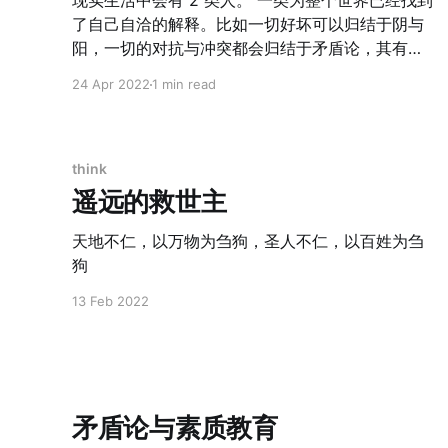
现实生活中会有 2 类人。 一类为整个世界已经找到
武装起义到统一中国用了 22 年，全面抗战到统一
了自己自洽的解释。比如一切好坏可以归结于阴与
只用了 12 年；而曹丞相花了 31
阳，一切的对抗与冲突都会归结于矛盾论，其有合
理性。就像喝酒之后的北方大爷一样，为整个世界
24 Apr 2022
1 min read
都在找一个自己认为的合理解释，并为之争吵； 另
一类是仍然在探寻中的人，为什么某件事情是坏
的，什么才是好的？我们自身遇到的问题，究竟是
应该怎么才是对的，怎么样才能解决？前人的解释
think
是完美的么？怎么推翻？ 欧洲的启蒙运动就源于第
遥远的救世主
二类的哲思，而中国的「竖而不破」的哲学则更像
第一类。 不过可怕的在于，人过早的找到了人生的
天地不仁，以万物为刍狗，圣人不仁，以百姓为刍
自洽解释，所有一切归结于「中庸」、「阴阳」，
狗
形成了低层次的逻辑自洽。教员理解的「矛盾论」
13 Feb 2022
与低层次逻辑自洽理解的是不一样的。 那如何提升
自己的认知避免低层次的逻辑自洽？ 1. 不论是否已
经找到了自洽的解释，保持一颗谦卑的心； 2. 在宏
观上即便已经闭环自洽，微观上依旧可以用科学方
法论提出质疑和寻求更优解； 3. 多读书，并且思考
矛盾论与素质教育
当时前人逻辑自洽的场景、背景、前提，而非只是