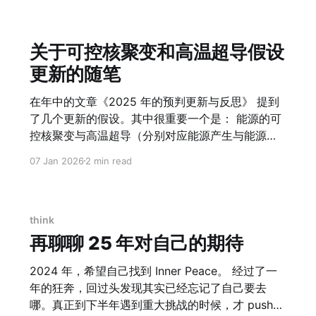
话、追问、核实数据的过程中，逐渐把一件我们每
天都隐约感受到、却很难说清楚的事，说清楚了。
某种程度上，这件事本身就很能说明问题——我用
关于可控核聚变和高温超导假设
第四次工业革命的工具，去研究我们这代人是怎么
更新的随笔
被第三次和第四次工业革命同时裹挟的。 四次工业
革命，间隔越来越短 工业革命 时间跨度 与上次间
在年中的文章《2025 年的预判更新与反思》 提到
隔 核心技术突破 第一次工业革命 1760–1840 年
了几个更新的假设。其中很重要一个是： 能源的可
（首次） 蒸汽机 · 纺织机械化 · 铁路 第二次工业革
控核聚变与高温超导（分别对应能源产生与能源传
命 1870–1914 年 约 30–40 年 电力 · 内燃机
输），应该会有重大突破，也就意味着核心能源的
07 Jan 2026
2 min read
问题的解决。 这个背后的原始假设是： 人类苦难的
核心原因之一在于能源的匮乏以及不平衡。如果要
根上解决能源问题，其实可以很大程度上消灭生产
力和消费力不均衡的问题。而能源问题由 2 个部分
think
构成： 1. 能源的生产。这个我的假设是通过可控核
再聊聊 25 年对自己的期待
聚变来实现。 2. 能源的传输。这个我的假设是通过
高温超导来实现。 前 2 个月 Musk 在 X 上提出一
2024 年，希望自己找到 Inner Peace。 经过了一
个观点，“太阳是巨大免费聚变反应堆，在地球上造
年的狂奔，回过头发现其实已经忘记了自己要去
小型聚变反应堆是经济上浪费”，这个给了我不一样
哪。真正到下半年遇到重大挑战的时候，才 push