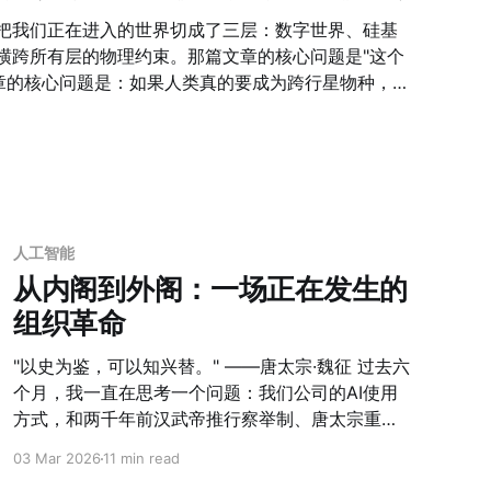
把我们正在进入的世界切成了三层：数字世界、硅基
横跨所有层的物理约束。那篇文章的核心问题是"这个
，500人，与地
 这不是科幻设定。SpaceX的
是可以在本世纪内发生的事情。而当你认真把这个场景想清
索，而是500个人在一个密封舱里，呼吸的空气是机
工光照下种出来的，所有的物理基础设施都必须在极
现，这个场景是一个极其有力的思想工具。 它是一
人工智能
默认存
从内阁到外阁：一场正在发生的
有意识地设计和建造。没有废弃物处理系统，基地在
组织革命
支持机制，500人的封闭社群在几个月内就会出现群
来决定能源优先供给居住舱还是实验室？没有代际传
"以史为鉴，可以知兴替。" ——唐太宗·魏征 过去六
识和
个月，我一直在思考一个问题：我们公司的AI使用
方式，和两千年前汉武帝推行察举制、唐太宗重建
三省六部制，到底有什么本质区别？ 结论让我有些
03 Mar 2026
11 min read
惊讶——它们在底层逻辑上高度相似：一个复杂组