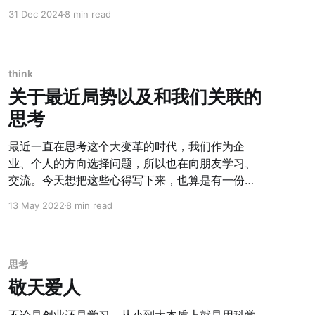
这些事情又实现了哪些？ 2020 年的 Review 1.全球
创作了 8 首，也算是把十多年的音乐拖延症打破
31 Dec 2024
8 min read
的政治经济形势先悲后喜。 目前这一项的判断基本
了。 有《写给自己的歌》
维持不变，当下还是一个「悲」的阶段。经历了过
去的 5 年，才更深的意识到，人类过去 40 年的全
球化欣欣向荣的时期，看起来很长，但放眼到整个
think
7 千年人类文明史来说，如此的时代也是十个手指
关于最近局势以及和我们关联的
能数出来。 自古以来，盛世少而乱世多。盛世出才
思考
子，乱世出英雄。不同时代有不同的活法，但习惯
了上一个时代的人，不一定能适应下一个时代。 对
最近一直在思考这个大变革的时代，我们作为企
于我们自己，则是跳出来看时代的「电梯」，有可
业、个人的方向选择问题，所以也在向朋友学习、
能过去的成就都是在这个电梯中获得的，电梯变
交流。今天想把这些心得写下来，也算是有一份输
了，需要的自身的能力也是需要变化的。 预测调
出和总结。 > 所有事情的发生，都是愿意让他发生
13 May 2022
8 min read
整：
的人多于不愿让其发生的人时，才有可能发生的；
所有事情的发生，不一定是全局最优，但一定是各
个角色当下的最优； 大国没有投降的资格。 关于俄
乌战争 比如这场战争。 首先，美国当让希望其他发
思考
生，才能够收割欧洲，利用美元依旧是储蓄货币的
敬天爱人
强势，缓解国内通胀与其他矛盾的危机； 其次，俄
罗斯虽然不愿意，也需要让他发生。一方面是国内