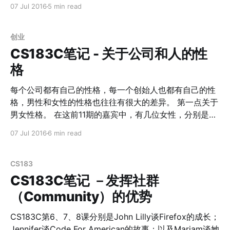
一步》
07 Jul 2016
5 min read
[https://www.amazon.cn/%E5%90%91%E5%89%8D%
E4%B8%80%E6%AD%A5-
%E8%B0%A2%E4%B8%BD%E5%B0%94%C2%B7%E6
创业
%A1%91%E5%BE%B7%E4%BC%AF%E6%A0%BC/dp/B
CS183C笔记 - 关于公司和人的性
00NFCPRRG/ref=sr_
格
每个公司都有自己的性格，每一个创始人也都有自己的性
格，男性和女性的性格也往往有很大的差异。 第一点关于
男女性格。 在这前11期的嘉宾中，有几位女性，分别是
FloodGate [http://floodgate.com/]的合伙人Ann，
07 Jul 2016
6 min read
Code For American
[https://www.codeforamerica.org/]的创始人Jennifer，
Minted [http://www.minted.com/] 的创始人Mariam，
CS183
SurveyMonkey [https://www.surveymonkey.com/]的
CS183C笔记 －发挥社群
CTO Selina。其实女性创业者的性格和男性创业者的性格
（Community）的优势
还是有很大的区别。正如Selina所说在他们招人的时候，
一些关于Past的问题容易造成bias，而关于How are you
CS183C第6、7、8课分别是John Lilly谈Firefox的成长；
going to solve this problem这类关于未来的问题，对于
Jennifer谈Code For American的故事；以及Mariam谈她