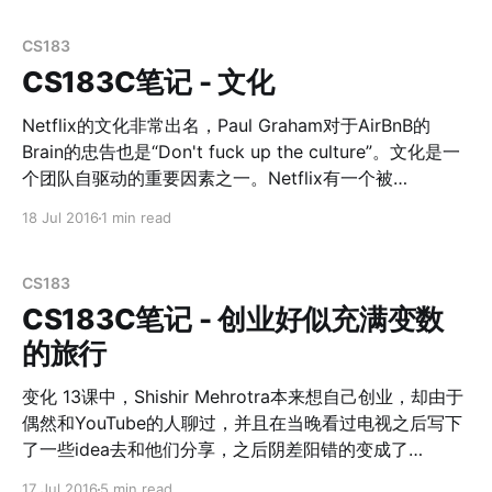
诺，让家长承诺给他们买贵的产品作为圣诞礼物，但是圣
此外，他的回答也非常有John Lilly的Coherence的特
诞故意缺货，这样圣诞的时候家长会补偿孩子别的礼物；
点，每一个单词、每一个表述都散发着LinkedIn的
CS183
而年后家长为了一致承诺，依旧会为孩子购买承诺过的礼
Culture。 Brain从执行层面强调说，Culture is about
CS183C笔记 - 文化
物。销量立即double。 [产品技巧]一致承诺还被现在的
repeat；而Jeff是从价值观层面在描述： 1. Mission vs
Vission。Jeff很善于区分出Misson和Vission。一个好的
Netflix的文化非常出名，Paul Graham对于AirBnB的
Mission是便于执行和量化的，而一个好的Vission应该是
Brain的忠告也是“Don't fuck up the culture”。文化是一
和价值观（Value）息息相关的。 2. Aspiration is critical
个团队自驱动的重要因素之一。Netflix有一个被
to culture。一个好的文化是启迪人的，文化关乎的不是
Facebook的COO桑德伯格称为硅谷最重要的文档之一：
18 Jul 2016
1 min read
Netflix文化
每个个体的现状，而是他们的抱负。 3. Value
[http://www.slideshare.net/reed2001/culture-
1798664] 下载慢的童鞋我导出了pdf放在百度网盘中：
CS183
Netflix文化PDF国内下载
CS183C笔记 - 创业好似充满变数
[http://pan.baidu.com/s/1gfqbNof] 和菜头把这个ppt翻
的旅行
译出来并且写了公众号 [http://mp.weixin.qq.com/s?
__biz=MjM5MjAzODU2MA==&mid=200132514&idx=1
变化 13课中，Shishir Mehrotra本来想自己创业，却由于
&sn=8e31be3d4db620fc77213e86baa2ab16] 比
偶然和YouTube的人聊过，并且在当晚看过电视之后写下
如"We’re
了一些idea去和他们分享，之后阴差阳错的变成了
YouTube的产品负责人； 14课中Elizabeth Holmes去年
17 Jul 2016
5 min read