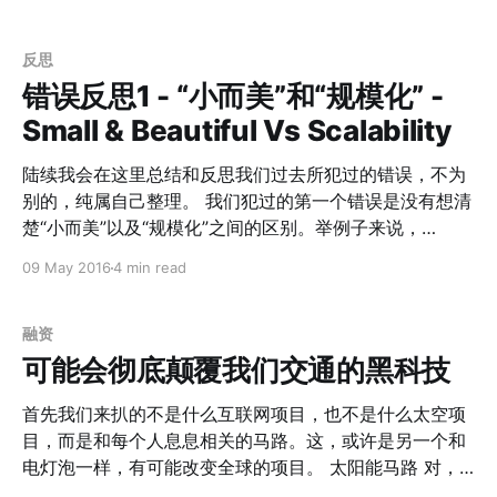
这里面投入。 那么，什么情况下我们会有足够的商业利益
皆杰，吾能用之，此吾所以取天下者也。项羽有一范增而
驱使大家都去做移民火星的事情呢？我想大概有这么几个
不用，此所以为我所禽也。” 所以，前几天看到的另一本
可能性。 1. 人类永生的实现，带来的资源的紧缺。随着基
比利时的路易斯卡夫曼写的书：《不懂带人，你就自己干
反思
因和生物技术的快速发展，在《奇点临近》这本书中，作
到死》。创业和打天下一样，领导人需要的是格局观，但
错误反思1 - “小而美”和“规模化” -
是不要求你什么方面都比员工伙伴强。培养出一组执行力
者提出奇点 到来的时间是2045年左右。那个时
Small & Beautiful Vs Scalability
超强的队伍，每个人发挥自己最强的方面，才更有合力。
有人会说，创业团队，每个人都是多面手，不是更好的事
陆续我会在这里总结和反思我们过去所犯过的错误，不为
情么？如果从交易成本和价值创造的角度考虑： 1. 如果每
别的，纯属自己整理。 我们犯过的第一个错误是没有想清
个人熟悉的领域完全一致，大家都是多面手，形成的合集
楚“小而美”以及“规模化”之间的区别。举例子来说，
一定很小； 2. 如果每个人熟悉的领域相交很少，看上去合
BaseCamp永远成为不了Slack，也不可能做到相互转
09 May 2016
4 min read
集会变大，但是交易成本会极大提升，广度提升的优势会
换。这里首先需要想明白这个领域的特点，然后是自己想
被交易成本的劣势扯下来。 所以，一个创业团队的早期成
要什么。 细分领域思考 对于某些特定的细分领域，比如
员，应该和张良、萧何、韩信一样，知识层面有一定交
卖给高端人物的钓鱼工具，市场天花板可以轻易被计算出
融资
集，
来。即便走烧钱的规模化路线，别人给你估值一个亿；但
可能会彻底颠覆我们交通的黑科技
如果你的市场规模最多也就是一个亿，这会意味着在考虑
到通货膨胀等问题的情况下，投资人永远无法收回回报。
首先我们来扒的不是什么互联网项目，也不是什么太空项
对于这种领域，Make Money From Day One的意义要远
目，而是和每个人息息相关的马路。这，或许是另一个和
远大于Scalability。 所以，对于细分领域，你可以选择
电灯泡一样，有可能改变全球的项目。 太阳能马路 对，
BaseCamp这种不融资的方法，从第一天开始赚钱。因为
其实它就是长成这个样子，其貌不扬，但是它到底牛逼在