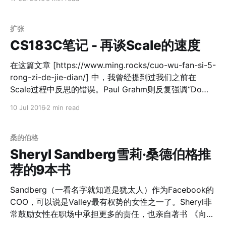
在CS183C开课的时候依旧因她的“一滴血检测疾病”技术
风生水起，被誉为硅谷最善良的女科技明星；然而今年再
看课程的时候，公司已经因为作假几近破产； 15课中的
扩张
Diane Greene也是由于丈夫是Stanford的教授，正好在虚
CS183C笔记 - 再谈Scale的速度
拟技术上有一些成就和研究，于是顺水推舟，成就了
VMWare一番事业； 16课中Reed Hastings在97年创建
在这篇文章 [https://www.ming.rocks/cuo-wu-fan-si-5-
Netflix的时候，预期到2002年的时候市场会转向流媒
rong-zi-de-jie-dian/] 中，我曾经提到过我们之前在
体，然而并没有；之后他们又预期5年后的2007年流媒体
Scale过程中反思的错误。Paul Grahm则反复强调“Do
会出现，事实又恰恰相反；但是12年之后，仅仅6个月
things that don't scale”
10 Jul 2016
2 min read
内，流媒体就席卷整个媒体行业。形式往往不会朝你所希
[http://paulgraham.com/ds.html]。 Reid在谈到
望的发展，然而一个人是否有信心坚持一件事情十几年
Blitzscaling的时候，也反复强调，需要先找到Product-
呢？ 17课中现在的Yahho CEO Marissa Mayer在Google
Market-Fit ，再考虑Scale的事情。这个对于LinkedIn这
桑的伯格
成立的第一周就收到了邀请，然而半年后她决定去Google
种慢公司，以及NextDoor这种慢方向（第一年只创建了
Sheryl Sandberg雪莉·桑德伯格推
面试
100多个邻居关系），都是Critical的。 第二点是Hiring
荐的9本书
Slowly。AirBnb花了9个月找到第一个员工，NextDoor则
花了6个月，Instagram被收购的时候只有11人。Eric
Sandberg（一看名字就知道是犹太人）作为Facebook的
Schmidt、Reid Hoffman、
COO，可以说是Valley最有权势的女性之一了。Sheryl非
常鼓励女性在职场中承担更多的责任，也亲自著书 《向前