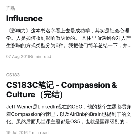
养。 > 我有一个美国的朋友，曾经很吃惊的问我，为什么
你们中国人总是喜欢用别人的成功的例子来证明自己文章
产品
的正确性？难道失败者的奋斗就没有可取之处么？ 鸡汤有
Influence
3个特点： 1. 不精确。可被多种解读，每个人都能根据自
己的处境解读处意思。 2. 仓促结论。 3. 盲目举例（假例
《影响力》这本书名字看上去是成功学，其实是社会心理
子）。 鸡汤可以让你在文中看到自己，但无法给你解决方
学。人是如何收到影响做决策的。 具体里面谈到会对人产
法。 再来看名言论据。 > 张颖也说，资本寒冬来了，所
生影响的方式类型分为6种。我把他们简单总结一下，并
以我觉得资本寒冬到了。 > 亚里士多德说，羽毛比球轻，
且衍生一下这些心里如何可以应用在产品设计上。 互惠
07 Aug 2016
5 min read
所以下落的更慢。 名言论据比鸡汤进步，但是也依旧有问
当你收到了好处，你会倾向于回报别人好处。 最常见的场
景是在推销上面，比如给你护身符的骗子们。但是当你意
题： 1. 举例有限，仓促结论。 2. 缺乏实验论证。
识到你得到了好处之后，可以很容易的站在更高的角度对
CS183
使用这个方法的人进行拒绝。 另一种互惠是互惠式让步；
CS183C笔记 - Compassion &
我先退一步，你就会下意识的退步；这个可以用在谈判技
Culture（完结）
巧中，不详细展开。 **[产品技巧]**互惠原理在产品上最
常见的做法就是下载送礼物，但现在用户被教育的越来越
Jeff Weiner是LinkedIn现在的CEO，他的整个主题都贯穿
警惕了。 承诺和一致 人一旦给出承诺，就会希望显得言
着Compassion的管理，以及AirBnb的Brain也提到了的文
行一致。 一致承诺很容易用在产品上。但是一个很重要的
化。虽然后面几堂课主题都是OS5，也就是国家级别的
点是他们必须相信自己的承诺来自于内心而不是外部压
Blitzscaling Company，但Jeff Weiner的演讲依旧非常
19 Jul 2016
2 min read
力。 **[产品技巧]**比如玩具商店利用了稀缺+一致承
的平和而富有感染力，至始至终都贯穿着compassion。