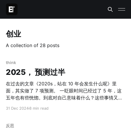
创业
A collection of 28 posts
think
2025， 预测过半
在过去的文章《2020s，站在 10 年会发生什么呢》里
面，其实做了 7 项预测。 一眨眼时间已经过了 5 年，这
五年也有些恍惚。到底对自己意味着什么？这些事情又实
现了哪些？ 2020 年的 Review 1.全球的政治经济形势先
31 Dec 2024
8 min read
悲后喜。 目前这一项的判断基本维持不变，当下还是一个
「悲」的阶段。经历了过去的 5 年，才更深的意识到，人
类过去 40 年的全球化欣欣向荣的时期，看起来很长，但
反思