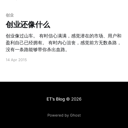
业火热的词汇，也只是对这些原则进行了包装而已。比
密；比如沃尔玛自己的秘密之一就是他的整个物流、仓储
管理的体系。亚马逊为了建立自己的物流管理体系，不得
如： 1. MVP就是随时准备撤退的游击战 2. 专注从0到1，
不从沃尔玛大量的挖人。 但是，从另一个角度来说，这套
创业
体系其实或许曾经是沃尔玛独创的；也就是说，它伴随着
创业还像什么
沃尔玛从0到1的整个过程。在这个过程中，一个创业性质
的探索慢慢演变为了一个固定的生产流程，由创造性人才
创业像过山车。 有时信心满满，感觉潜在的市场、用户和
主导逐渐演化为了执行性人才主导。这个过程从另一个角
盈利自己已经拥有。 有时内心沮丧，感觉前方无数条路，
度就是沃尔玛公司的创业的过程。 精简的来说，从公司内
没有一条路能够带你杀出血路。
部的角度来看，创业的过程就是把一个新的工作流跑通，
14 Apr 2015
并且固化为可以批量化生产的过程。 不论是阿里现在整个
的淘宝运营模式，还是亚马逊的仓储物流管理，或者是
Google的广告系统，其实从内部角度来看都是这个过程，
而这些过程其实也是公司早期的“秘密”。 因此抛开产品的
价值本身，从这个角度上来，一个公司如果只有从0到1，
是无法实现业务规模第2布的增长的。
ET‘s Blog
© 2026
Powered by Ghost