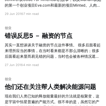
解决bias会更好。原因是比如女性在回答过去自己做过什
的第一个创业项目Eve.com和最新的项目Minted。人肉了
么事情的时候，倾向于描述出来的比自己所做的要less，
一下，Mariam竟然有1/2的中国血统：） 其实他们谈及的
29 Jun 2016
7 min read
而男性更倾向于描述more。 此外，在她们对于提问的回
主题分别涉及到了Reid所谓的OS1和OS2的2个阶段。但是
答中，的确Ann和Selina
他们都共同的谈到了Community也就是社群的优势。 其
中Moliza Firefox采用的是非盈利组织模式，在当时IE一
创业
家独大的时候，正是Firefox那庞大的社群带给了他们非对
错误反思5 － 融资的节点
称竞争优势 。而代价就是，Mozilla的小组成员不会变成
非常富有： > 1. 每一个新的插件都有大量用户开发；而每
其实一直想谈谈关于融资的节点这件事情。 很多后面看起
一个新的插件发布之后又有更多的用户参与测试。 2. 他们
来理所应当的事情，在当时看来都是不那么清晰的；很多
把所有对社区有贡献的人名都刊登到了New York Times
后面看起来显而易见错的问题，当时也会被各种情况遮
上面，这给他们带来了非常迅速的二次传播，每个贡献者
蔽；我想，或许很难避免在看待未来和自身时候的盲区，
27 Jun 2016
4 min read
都贡献了非常高的NPS（净推荐值）
但是更多的知识和经验却可以帮助你更加全面的分析问题
[http://wiki.mbalib.com/wiki/%E5%87%80%E6%8E%A
和规避风险。 1. Scale When You're Ready 首先，融资
8%E8%8D%90%E5%80%BC]。
肯定和扩张有关。那什么时候开始扩张呢？什么时候是所
创业
谓的Ready呢？不管是Ann还是Reid还是Sam所说，其实
他们还在关注帮人类解决能源问题
在创建产品开始第一件事情是找到你的 PMF（Product-
Market-Fit）。找到那一批热爱你而不是Like你的用户，
现在我们人类已知的释放能量最好的方法就是核聚变，这
并且找到一个可以被扩展的领域或者方向 。在这之前，最
是宇宙中恒星普遍的产能方式。很不幸的是，虽然它的产