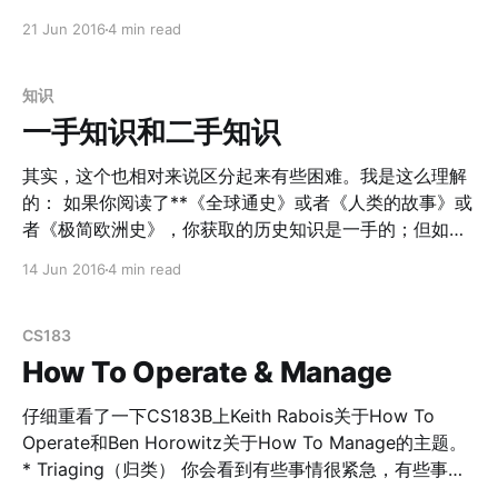
当下重要的事情，花100%的精力去做，而其他所有无关的
Power，这是帮助他们避免竞争，找到优势的地方（知识
21 Jun 2016
4 min read
事情全部ignore。我也觉得这个有点像所谓的 “时间四象
产权）。当创业团队继续发展，他们就需要把优势关注在
限” [http://baike.baidu.com/view/4596400.htm]，做那
产品层面上，获得Product Power，以此类推。这个和
些你认为重要紧急以及重要不紧急的事情，把其他的全部
Reid开的这堂课的分类有些类似，Reid把创业分成了5个
知识
忽略。 很不幸的是，我们绝大部分人都不擅长这点。我们
阶段： 他们都提到了每个阶段都有他们自己的特点和需要
一手知识和二手知识
会选择做重要紧
关注的东西，以及如何在这个阶段建立起自己的优势。比
如大家都提到，关于团队的HR等一些事情，需要在
其实，这个也相对来说区分起来有些困难。我是这么理解
Village，或者Company Power的阶段再去关注，太早关
的： 如果你阅读了**《全球通史》或者《人类的故事》或
注反而适得其反。 又比如在Ann提到，Propriety Power
者《极简欧洲史》，你获取的历史知识是一手的；但如果
阶段，你需要关注这些点是否有优势： > Propriety
你和一个朋友谈天说地，TA提到了一些 《全球通史》**
14 Jun 2016
4 min read
Power 1. IP（知识产权） 2. Access to scarce
中的观点和故事，这就是二手知识。 并不是说所有的一手
知识都是好的而二手知识都是坏的；我们阅读微信中朋友
supply（解决供应短缺） 3.
圈的转发，其实在某种程度上就是二手知识。虽然它的精
CS183
华度也许有限，但你的朋友其实就是最好的Filter（关于
How To Operate & Manage
Filtering， 《必然》
[https://www.amazon.cn/%E5%BF%85%E7%84%B6-
仔细重看了一下CS183B上Keith Rabois关于How To
%E5%87%AF%E6%96%87%C2%B7%E5%87%AF%E5%
Operate和Ben Horowitz关于How To Manage的主题。
88%A9/dp/B0176RQ53A/ref=sr_
* Triaging（归类） 你会看到有些事情很紧急，有些事情
看似很重要，但是有些紧迫的事情即便你不去处理它也会