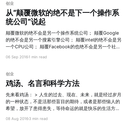
盛，为什么各大城市的公共自行车都难以自负盈亏？作为
时候直接拿出来当作模版操作就好了～
创业
标杆的杭州据我所知，公共自行车的营收也只是比成本更
从“颠覆微软的绝不是下一个操作系
多一点而已。对于这样一个数十年很难自负盈亏的行业，
统公司”说起
为什么最近风投纷纷进入？他们凭什么有这个信心？ 当
然，一个常见的理论
颠覆微软的绝不会是另一个操作系统公司； 颠覆Google
的绝不会是另一个搜索引擎公司； 颠覆intel的绝不会是另
一个CPU公司； 颠覆Facebook的也绝不会是另一个社交
网络公司； 我们在看待世界的时候往往逃不开线性思路，
06 Sep 2016
1 min read
即便是大名鼎鼎的Jack Welch。 他在《The Real-Life
MBA》
[https://www.amazon.cn/%E5%95%86%E4%B8%9A%
创业
E7%9A%84%E6%9C%AC%E8%B4%A8-
鸡汤、名言和科学方法
%E6%9D%B0%E5%85%8B%C2%B7%E9%9F%A6%E5
%B0%94%E5%A5%87/dp/B01COZU1M0/
先来看鸡汤： > 人生的过去、现在、未来，就是经过岁月
的一种状态，不是活那些盲目的期待，或者是那些恼人的
希望，放开了患得患失，等待命运的就是快乐的生活方
法，简单的尽快去完成，复杂的不妨等一等。 > 长得帅，
08 Aug 2016
3 min read
从不炫耀这是气质；有才或有财，一直很低调这就是修