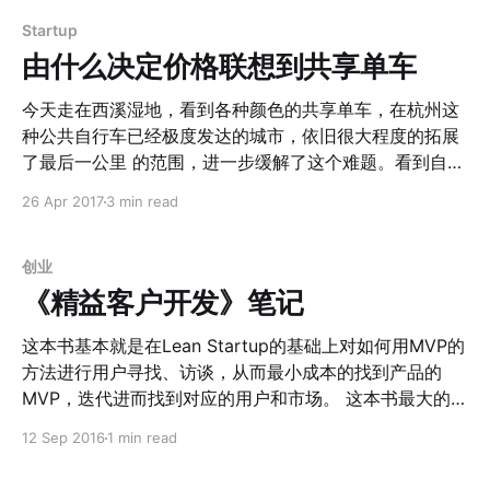
有直觉的。有人说， > 领导力发展于领导者的「自我意
期悲观的态度，如今川皇被西方精英媒体阶层架空限制言
识」 有的时候未必在方法轮和推演上能说服人，但是往往
论更是让 20 年的一年从悲剧般的开始，变成了滑稽般的
Startup
直接是准的。几次没有那么笃定自己的直觉，
结束。 我其实也想倒逼自己跳出 20 年自己本身也跌宕起
由什么决定价格联想到共享单车
伏的一年，来看看 21 年。 2021 年的世界 2021 年世界
会更加习惯新冠肺炎的常态，并且大概率在年中的时候会
今天走在西溪湿地，看到各种颜色的共享单车，在杭州这
有疫苗的普及，但是疫情对于世界的影响将会是深远的。
种公共自行车已经极度发达的城市，依旧很大程度的拓展
经济上 尤其在全球央行大范围放水的今天，疫情的减弱对
了最后一公里 的范围，进一步缓解了这个难题。看到自行
于经济的杠杆刺激会更加的明显。同时，在美国大范围放
车停在那些公共自行车所无法覆盖的地点（景区、小区内
26 Apr 2017
3 min read
水的当下，欧美经济的危机或许埋藏的会更加深。
部），就知道，作为公共自行车的“小红车”虽然方便，但
依旧也有很多难以覆盖的区域。更重要的是，共享单车把
最后一公里拓展为最后三公里，不仅扩大了人们无车出行
创业
的范围，也增加了人员的流动效率，让更多的人因为共享
《精益客户开发》笔记
单车而愿意出门。 从这个角度上来说，共享单车是有很大
的价值的。曾经在观察滴滴打车的时候的观点是： > 滴滴
这本书基本就是在Lean Startup的基础上对如何用MVP的
打车通过算法可以更好的调度乘客和汽车，提高城市的通
方法进行用户寻找、访谈，从而最小成本的找到产品的
行率，这有很大的价值。因此，他们一定能产生很大的价
MVP，迭代进而找到对应的用户和市场。 这本书最大的好
格。 今天看来，这个观点有很大的问题。主要的症结在
处是整理了完整的MVP迭代的具体操作细则，因此操作迭
12 Sep 2016
1 min read
于： > 价值不决定价格，供需关系决定价格 从这个角度
代起来会更加有方法性，进行用户访谈的问题列表的模版
来思考的话，疑问出现，如果对于自行车需求真的这么旺
甚至都准备好了。。。 具体就不在这里做笔记了，需要的