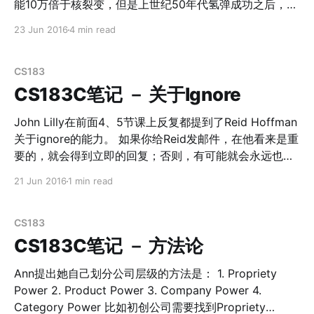
好的方法是降低你的burn rate。有一个词叫做Capital
能10万倍于核裂变，但是上世纪50年代氢弹成功之后，人
Efficient ，就是非常有效率的充分利用资本。保持最低的
类在 可控核聚变上已经耗费了70年时间依旧无果。倒是最
23 Jun 2016
4 min read
消耗，比如维持在3-5人的team，用最低成本的工资找到
近出现了不少关于可控核聚变的消息，其中大半是私人公
那个Tipping Point。一旦这个MVP验证成功，在尝试进行
司在做。至于靠谱性我们不得而知，接下来我们来扒一
扩张，并且更快速的使用资本。 回想起来，之前，我们的
下： 国际热核聚变实验堆（ITER）计划 这个计划1985年
CS183
国际产品一直维持着很小规模的开发团队，所以一直在试
提出，最新消息是2031年才能在法国建成。目前ITER计划
CS183C笔记 － 关于Ignore
错，并且在较早的时候找到了
有7个参与组织：欧盟，美国，俄罗斯，中国，日本，韩
国，印度。ITER使命是展示聚变发电的可行性，并证明它
John Lilly在前面4、5节课上反复都提到了Reid Hoffman
可以不造成负面影响。目前进度已经进入到组装 托卡马克
关于ignore的能力。 如果你给Reid发邮件，在他看来是重
环
要的，就会得到立即的回复；否则，有可能就会永远也得
[https://zh.wikipedia.org/wiki/%E6%89%98%E5%8D%
不到回复。 我们自己在生活和工作中往往会遇到太多事
21 Jun 2016
1 min read
A1%E9%A9%AC%E5%85%8B] 了。至于托卡马克环，这
情，就我个人而言，每天的事情列进todolist，看着几十
其实是最有可能实现可控核聚变的装置之一，它是一种利
甚至有时候上百个todo，人都会逼疯掉。什么事情都想完
用磁约束来实现磁约束聚变的环性容器。 至于另外几种可
成，最后什么都完成不好。 创业的另一个角度其实就是资
CS183
能的实现方式，
源的调配。我们需要在有限的时间里面，决定自己把精力
CS183C笔记 － 方法论
花在什么上面，同样也要决定团队把精力花在什么上面。
这里面有大量的机会成本，但你永远不可能面面俱到。
Ann提出她自己划分公司层级的方法是： 1. Propriety
Reid Hoffman和其他成功的创业者一样，拥有一个非常出
Power 2. Product Power 3. Company Power 4.
色的ignore的能力，他非常擅长于把事情分类。在你认为
Category Power 比如初创公司需要找到Propriety