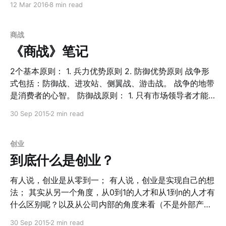
12 Mar 2016
8 min read
细分领域天花板很低，所以你不论怎么扩大规模，赚取的
哪呢？ 1. 太阳能发电 都叫做太阳能马路了，当然离不开
利润也是有限的；或者，你可以选择少量的融资，加速你
太阳能发电。其实这里每一个六边形都是一块太阳能电池
的成长，但千万不要盲目的扩张规模。 那什么领域是可以
板。他们给出了计算，理论上全美覆盖这样的马路之后，
商战
走规模化的呢？ 1. 已经算清楚了CAC（用户获得成本）和
可以产生3倍于现在消耗量的电能！ 这意味着什么？如果
《商战》笔记
CLV（用户终身价值）。比如对于京东、Amazon来说多
仅仅是美国的马路都用上了这种材料，同时把全世界所有
一个用户，就多一份营收
的电厂都关闭，它的发电量都可以够80%的全球人民使
2个基本原则： 1. 兵力优势原则 2. 防御优势原则 战争形
用！ 当然，再脑洞一下，所有马路都能发电了之后，结合
式包括：防御战、进攻站、侧翼战、游击战。 战争的地带
无线充电技术，是不是所有的汽车都可以告别石油，告别
是消费者的心智。 防御战原则： 1. 只有市场领导者才能
电池了呢？ 2. 可模块化替换 以前我们的马路破损之后修
打防御战 2. 最佳的防御是攻击自己 3. 强大的进攻必须加
30 Sep 2015
2 min read
路是这样的： 灰尘漫天，道路坑坑洼洼，修整一条路，连
以封锁 进攻战原则： 1. 领导者位置的强势是重要的考量
全球效率最高的中国也要十天半个月的，想想也是痛苦。
因素 2. 在领导者强势中找弱点，并向这一弱点发起攻击
太阳能马路采用六边形的可替换材料，以后路面破损，材
3. 在尽可能狭窄的战线发起攻击 侧翼战原则： 1. 最佳的
创业
料替换只需要几分钟！你没有看错，以后修路不再是一件
侧翼行动应该在无争议地带进行 2. 战术奇袭应该成为计划
到底什么是创业？
痛苦的事情了。 更何况，也许全球的石油公司、修路公司
里的一个重要组成部分 3. 追击与进攻同等重要 游击战原
都得统统倒闭或者转型，因为整个修路的体系结构都
则： 1. 找一个细分市场，要小得足以守得住 2. 不管多成
有人说，创业是从零到一； 有人说，创业是实现自己的想
功也不要像领导者一样行动 3. 一旦有失败的迹象，随时准
法； 其实从另一个角度，从0到1的人才和从1到n的人才有
备撤退 --------------------------------------------------
什么区别呢？以及从公司内部的角度来看（不是外部产品
------------------------------ 看过来，其实最新的这些创
的角度来看），有什么特点呢？ 每一家公司都有自己的秘
30 Sep 2015
2 min read