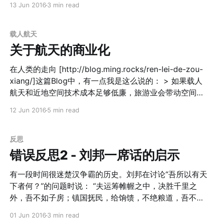
13 Jun 2016
3 min read
自己解决。所以看清楚什么才是核心的problem所在非常
重要 * 类比Editing Keith Rabois把运营Operate类比成
Editing编辑。他们都需要做： > 1. Simplify（简化） 2.
载人航天
Clarify（澄清） 3. Allocate Resources（分配资源） 4.
关于航天的商业化
Ensure Consistent Voice（统一声音） 5. Delegate（放
权托管） 所以，我们是不是每一天简化的内容比之前更少
在人类的走向 [http://blog.ming.rocks/ren-lei-de-zou-
了呢？如果没有，我们的Operation就有问题了。 * 他提
xiang/]这篇Blog中，有一点我是这么说的： > 如果载人
到，“Most people will solve problems that they know
航天和近地空间技术成本足够低廉，旅游业会带动空间站
how
的食品、物流、住宿行业，进而产生完整的经济体系。当
12 Jun 2016
5 min read
这个空间站的经济体系在国际法的框架下束缚太多之后，
很有可能会形成一个新的国家或者新的政权。这个政权很
有可能会重塑整个地球的政治格局。 关于航天事业的商业
反思
化，其实有很多可以展开和想象的地方，这里可以详细展
错误反思2 - 刘邦一席话的启示
开一下。 首先的前提是，在目前的商业社会下，如果载人
航天没有足够多的商业利益，就不会形成自发的行为，早
有一段时间很迷楚汉争霸的历史。刘邦在讨论“吾所以有天
期只能国家主导（包括火星探测、深空探测等等）。一个
下者何？”的问题时说： “夫运筹帷幄之中，决胜千里之
领域需要有Break Through的进展（像近30年的互联网一
外，吾不如子房；镇国抚民，给饷馈，不绝粮道，吾不如
样），必须要有足够的商业利益，驱使着整个社会资源往
萧何；连百万之众，战必胜，攻必取，吾不如韩信。三者
01 Jun 2016
3 min read