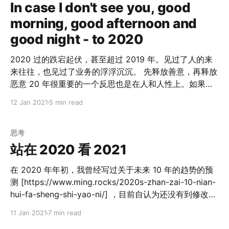
放眼到整个 7 千年人类文明史来说，如此的时代也是十个
In case I don't see you, good
手指能数出来。 自古以来，盛世少而乱世多。盛世出才
morning, good afternoon and
子，乱世出英雄。不同时代有不同的活法，但习惯了上一
good night - to 2020
个时代的人，不一定能适应下一个时代。 对于我们自己，
则是跳出来看时代的「电梯」，有可能过去的成就都是在
2020 过的跌宕起伏，甚至超过 2019 年。见过了人的来
这个电梯中获得的，电梯变了，需要的自身的能力也是需
来往往，也见过了业务的浮浮沉沉。 先释放善意，再释放
要变化的。 预测调整：
恶意 20 年很重要的一个反思也是在人和人性上。如果说
19 年更多关于人的反思是在如何降兵上，20 年的反思则
12 Jan 2021
5 min read
是在如何降将上。 19 年经历了员工的来去，体验到了人
性的复杂。20 年经历了管理层的变化，看到了人性的简
单。共创会 是非常好的一个场，让大家打开彼此的内心。
思考
但为什么这么多人形容阿里的共创会和 OKR 一样，「一
站在 2020 看 2021
看就懂，一用就死」呢？我也带着这个疑问咨询了其他几
个不懂的老阿里，他们说， > 先释放足够善意，再释放恶
在 2020 年年初，我曾经写过关于未来 10 年的趋势的预
意 人性其实是简单的，就和在亲密关系中相处是一样的，
测 [https://www.ming.rocks/2020s-zhan-zai-10-nian-
彼此间足够的善意释放才给互相的争吵有了容错的空间。
hui-fa-sheng-shi-yao-ni/] ，目前自认为还没有到修改自
信任不足的情况下的争吵刚开始可能引发仇恨，后续就会
己这些观点的时候。 2020 年因为疫情，整个世界都过的
11 Jan 2021
7 min read
演变为冷漠。 相信自己的直觉 领导者对于自己的业务是
很玄幻。印象 19 年底的时候我们还对中美贸易战持着短