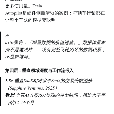
更多使用量。Tesla
Autopilot是硬件侧最清晰的案例：每辆车行驶都在
让整个车队的模型变聪明。
⚠
a16z警告：「增量数据的价值递减。」数据体量本
身不是魔法棒------没有完整飞轮闭环的数据积累，
不是护城河。
第四层：垂直领域深度与工作流嵌入
1.8x
垂直SaaS相对水平SaaS的交易倍数溢价
（Sapphire Ventures, 2025）
数周
垂直AI方案ROI显现的典型时间，相比水平平
台的12-24个月