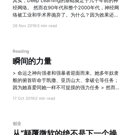
其实，Deep Learning的基础奠定于几十年前的神
低潮的时期如何无意的找到了AWS和Kindle两项非
经网络。 然而在90年代和整个2000年代，神经网
同寻常的业务，如何下定决心开发自己的订单管理
络被工业和学术界抛弃了。为什么？因为效果还不
系统。更能看到Amazon的企业文化如何与出版
如比如图像处理里面的各种adaboost、ASM等等特
26 Nov 2016
3 min read
商、物流配送商和其他供货商兵戎相见。 Amazon
定方法，语音识别里面效果则远远不如HMM隐形马
的整个成长过程是一个管理混沌的过程；是一个纵
尔可夫模型。其实差距的关键，在于神经网络依赖
横捭阖，将各方势力为我所用，并且吃掉他们的过
于大量的标定数据用于学习，以及耗费大量的计算
程。 Amazon善于并坚信： 1. 胁迫合作伙伴拿到低
资源用于训练。 这两者在2010年之前都是不可能
Reading
价，再把谈判降下来的价格用于回馈用户，进一步
的。 随着移动互联网的爆发，计算性能的提高，学
瞬间的力量
用自己的体量要挟供货商。 2. 不择手
术界能获取到的标定数据指数型增长 ，GPU并行计
算能力也有了飞跃（其实计算能力的提高带来的另
> 命运之神向强者和强暴者迎面而来。她多年奴隶
一个附加变革则是同样被丢弃在垃圾堆里面30多年
般的俯首听命于凯撒、亚历山大、拿破仑等任务；
的VR）。 直到2012年左右，深度神经网络开始兴
因为她喜爱同她一样不可捉摸的强力任务 > 然而有
起，伴随而来的是识别率的不断刷新，现在图像和
时，虽然任何时代都极为罕见，她会出于一种奇特
17 Oct 2016
2 min read
语音方面都已经能够做到高于人类的平均识别率
的心情，投入平庸之辈的怀抱。有时——而这则是
了。也难怪人工智能这2年开始在投资领域和科技界
世界史上最令人惊讶的瞬间——命运之线掌握在一
不断冒泡。 这里面几点值得注意： 1. 科技的发展是
个微不足道的小人物手里一分钟之久。这时，参与
交替 的。生物计算、VR、神经网络在计算性能的提
英雄豪杰们的世界游戏所要承担的重任总是使这种
创业
升后重生；曾经遇到瓶颈的PC发展由于互联网和移
人感到惊骇甚于感到幸福，它们几乎总是颤抖着于
从“颠覆微软的绝不是下一个操