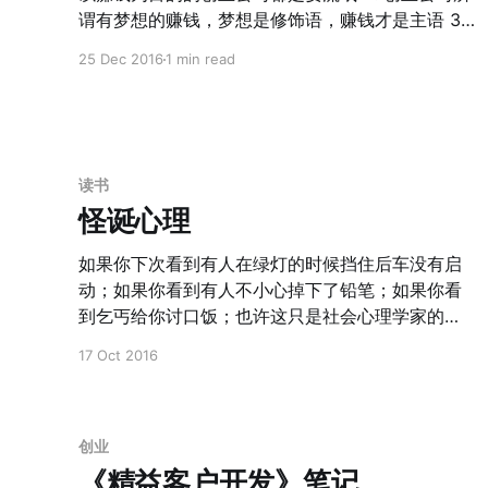
的，一定有遮挡装置防止风直吹。 3. 信息的录制到
谓有梦想的赚钱，梦想是修饰语，赚钱才是主语 3.
最后的支付，整个信息化系统一气呵成，没有任何
如果目的不是赚钱，有梦想的做事未必要从创业公
25 Dec 2016
1 min read
卡住的地方。 以及在之后听Dragon同学说，整个
司开始，org等非营利组织或许更好，比如TED，
设计从VI到装修都是eico design操刀的，会让你觉
Code.org 4. 每个人的眼界和格局是由当下周围的
得这个价格这么算也是可以理解的。 其实丁香诊所
环境决定的。有些你不能接受的事情，5年后升级了
的发展就是精益创业的过程。 1. 滨江店作为MVP 2.
操作系统 之后，或许不是一个问题。所以平常心看
城西和福州店作为第二轮的发展，同时标准化整个
待一切你觉得丑陋和无法接受的现象。
读书
信息化系统和装修系统。 3.
怪诞心理
如果你下次看到有人在绿灯的时候挡住后车没有启
动；如果你看到有人不小心掉下了铅笔；如果你看
到乞丐给你讨口饭；也许这只是社会心理学家的实
验而已。 很多反直觉的东西都源于心理学实验，比
17 Oct 2016
如东方的人在4号去世的人较多，西方则是13号；又
比如牙医中姓Den的人较多，律师中姓Law的人较
多。 其实这就是《怪诞心理学》。
创业
《精益客户开发》笔记