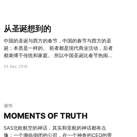
学相关的知识，但是从侧面，可以更多的了解，小
依旧如此认为。 不过老爸在前半部分的观点给予了
孩在学习的过程中需要额外注意的点，
否定，他否定的并不是好奇心，而是提供最好的教
育条件并不意味儿童最好的成长。老爸的理由是：
从圣诞想到的
TA有可能掌握了很多的技能，却依旧不能洞察这背
后意味着什么；人不仅要知道自己能做什么，而更
中国的圣诞与西方的春节，中国的春节与西方的圣
需要了解自己不能做什么 这个观点一下把我从所谓
诞；本质是一样的。 前者都是现代商业活动，后者
的非得上私立学校、提供精英教育的思路中打醒。
都束缚于传统和家庭。 所以中国圣诞比春节热闹；
后来，我想把这句话背后意味着的逻辑整理出来：
西方春节虽然影响力还不够，但在纽约和三番也越
1. 按照Richard Atkinson和Richard Shiffrin提出的
25 Dec 2016
来越热闹。
大脑记忆“多重存储模型”，由于“工作记忆区”容量有
限，在理解新概念的时候，需要将“外界输入”和“长
时记忆”结合起来输入到“工作记忆区”，才能进行理
解的过程。没有足够的长时记忆，新的概念也无法
真正理解。因此， 事实性知识的确优先与抽象性知
读书
识。这意味着没有足够
MOMENTS OF TRUTH
SAS北欧航空的神话，其实和亚航的神话都有点
像；一个濒临倒闭的公司，在一个神奇的CEO的带