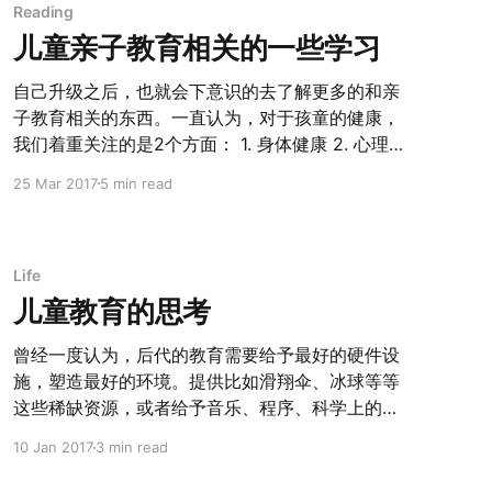
革和开放，因为一个更加强大、自信的民族更容易
信美利坚是人类的希望，一部分人是坚定的小粉
Reading
抵制所谓西方的干涉。 在遇到障
红。这仅仅可以由偏见或者激进 来形容和描述么？
儿童亲子教育相关的一些学习
我想这里面应该有共性，而且是人性的共性。所以
在心理学里面找到了一个名次叫做： >
自己升级之后，也就会下意识的去了解更多的和亲
Confirmation Bias (确认偏见/自我确认偏见) 在解
子教育相关的东西。一直认为，对于孩童的健康，
释这个之前，有一个现象大家都知道是星座。很多
我们着重关注的是2个方面： 1. 身体健康 2. 心理健
人觉得星座的预言非常准确，为什么呢？一言以蔽
康，也就是教育。 至于身体健康，有太多的幼教的
25 Mar 2017
5 min read
之 > 即人们会倾向于忽视那些与自己观点与决策相
书籍进行了涉及。翻过了国内的崔玉涛系列，而国
悖的信息，而重视那些与自己观点与决策一致的信
外的西尔斯和蒙梭利台 系列，虽然出名，和早教相
息。 这个是目前科学上普遍认同用于解释大家为什
关，我看到的更多的还是和所谓触觉嗅觉开发等生
么觉得星座很准确的理论依据。 回到这些新闻报
理因素更相关。很多写的很好，但是网上也有太多
Life
道。我们都知道新闻的本质是报道事件，但新闻的
的人谈过这方面的内容，我就不展开了。 除此之
儿童教育的思考
很重要的评判标准是关注度和传播度，这两个因素
外，由于关注儿童教育，也读到了一些其他的教育
会决定
相关的书籍。其中有一些和之前创业的知识联系到
曾经一度认为，后代的教育需要给予最好的硬件设
了一起，也挺有意思。 第一本书 《为什么学生不喜
施，塑造最好的环境。提供比如滑翔伞、冰球等等
欢上学》，我之前在这篇博客
这些稀缺资源，或者给予音乐、程序、科学上的最
[https://www.ming.rocks/wei-shi-yao-xue-
好教育，这样才能够培养足够广阔的视野，培养好
10 Jan 2017
3 min read
sheng-bu-xi-huan-shang-xue-bi-ji/] 中也写过它
奇心。 因为我认为，决定一个人高度的，如果只能
的读书笔记。其实这本书主要是在讲教育学和心理
找一点作为核心标准，那就是： 好奇心 直到现在我