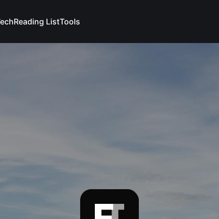
Tech
Reading List
Tools