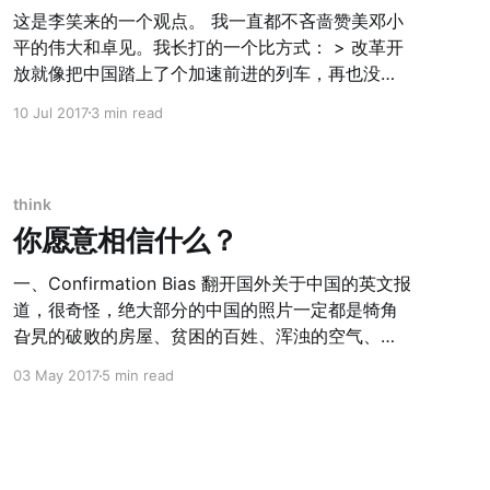
这是李笑来的一个观点。 我一直都不吝啬赞美邓小
平的伟大和卓见。我长打的一个比方式： > 改革开
放就像把中国踏上了个加速前进的列车，再也没有
回头路 一个高认知的社会结构很难倒退回低认知的
10 Jul 2017
3 min read
状态，一个敞开大门的社会也很难再度关上自己的
门。 虽然当下我们遇到了各种让人鄙夷和无奈的事
情，但是我依旧坚信，这个时代以及这个时代下人
民的认知，会继续推进着整个社会没有退路的加速
think
前进。 --------------------------------------------
你愿意相信什么？
------------------------------------ 最近在读基辛
格的《论中国》，有很多有意思的细节。 在文革结
一、Confirmation Bias 翻开国外关于中国的英文报
束之后，邓小平第一次把科研人员和知识分子的重
道，很奇怪，绝大部分的中国的照片一定都是犄角
要性摆在非常重要的位置，因为他明白，经济增长
旮旯的破败的房屋、贫困的百姓、浑浊的空气、警
这个的锁孔，他的钥匙在知识技能和认知之上。 更
民的对峙等等。我们一定觉得他们故意在“丑化”中国
03 May 2017
5 min read
有意思的是，89年之后，当整个社会风向趋于抵制
吧？ 我曾经也是这么认为。不过换一个角度想，我
西方干涉的思潮上时，一个正常人（包括政府），
们对印度的印象是什么样子的？不也是差不多的
会认为解决钥匙在于抵制和封闭 。邓小平南巡讲话
么？ 再联想到国人对美国的看法显著的分为了两
却破天荒的提出，解决西方干涉的钥匙反而在于改
派，所谓的【美分】和【五毛】。一部分人愿意相