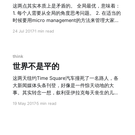
启自己的15年教育长跑。2020年的曦宝会成长成什
这两点其实本质上是矛盾的。 全局最优，意味着：
么样呢？ 2019年，西瓜也将迈入3岁。 19年上半年
1. 每个人需要从全局的角度思考问题。 2. 在适当的
的业务压力还是大的，不过那个时候我的重心都放
时候要用micro management的方法来管理大家的
在了整个跨部门机制的建立上；不过，在成功找到
思考认知。 这说明所有level的人都需要从宏观的角
24 Jul 2017
1 min read
第一次引擎之后，我们模型的切换回想起来还是不
度思考，对人的要求会非常高。 治大国如烹小鲜，
够的果断。从6月开始跑新模式到11月一次性调整新
意味着： 1. 相信每个个体的主观能动性而不过多干
模型，整个下半年基本都泡在了前端的业务中。虽
预，犹如最高权力往往只做人事任命，而操办具体
然整个19年还是相对坎坷，但是比起去年还是翻了
事物。 2. 放手管理，意味着也不会强求每个个体从
think
好几倍，自己的成长和认知也翻了好几倍，值得欣
全局最优下思考问题。 的确，亲自督办大运河的隋
世界不是平的
慰一下。 2020年，西瓜要进入第四个年头，都说
炀帝，本希望流芳千古，却不想给李渊父子坐上了
孩子三岁看老，西瓜
嫁衣；那些千古一帝，无一例外不是“烹小鲜”式治国
这两天纽约Time Square汽车撞死了一名路人，各
方式的代表人物。建国后，毛泽东和周恩来，也分
大新闻媒体头条刊登，好像是一件惊天动地的大
别是宏观管理和事无巨细的典型代表。 然而在公司
事。其实转念一想，叙利亚伊拉克每天丧生的儿童
管理层面，我们却鼓励所有人都从全局最优的角度
妇女何止一个，又怎见全球媒体的报道呢？除了我
19 May 2017
5 min read
下思考问题，压抑其局部最优，也就意味着会压抑
之前这篇Blog讲到的 Confirmation Bias（自我确
一部分个性。 如何在鼓励大家全局最优思考的同
认偏见） [https://www.ming.rocks/ni-yuan-yi-
时，烹小鲜式的治理？这是我还没有想明白的问
xiang-xin-shi-yao/] 原因之外，还有什么别的原因
题。
么？ 我想到的是互联网。 诚然，互联网的出现抹平