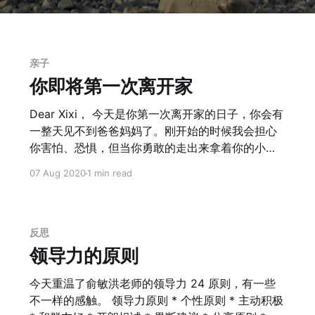
亲子
你即将第一次离开家
Dear Xixi， 今天是你第一次离开家的日子，你会有
一整天见不到爸爸妈妈了。刚开始的时候我会担心
你害怕、恐惧，但当你勇敢的走出来拿着你的小恐
龙兴奋的跑向幼儿园的时候，我的心中反而泛起一
07 Aug 2020
1 min read
丝的失落。 这就像《小王子》里面的狐狸与小王
子，看起来狐狸被小王子驯养，但最后其实是彼此
需要，甚至是小王子更离不开狐狸了。 > 对我来
说，你还只是一个小男孩，和其他千千万万个小男
反思
孩没什么两样。我不需要你，你也同样不需要我。
领导力的原则
对你来说，我也不过是一只狐狸。但是，如果你驯
服了我，我们就会互相需要。对我来说，你是世界
今天重温了俞敏洪老师的领导力 24 原则，有一些
上唯一的，对你来说，我也是世界上唯一的。 我们
不一样的感触。 领导力原则 * 个性原则 * 主动积极