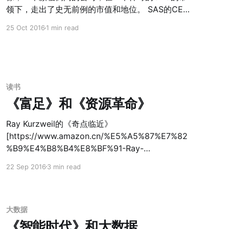
领下，走出了史无前例的市值和地位。 SAS的CEO
Jan Carlzon的核心思想是： > 你需要优化的关键
25 Oct 2016
1 min read
指标并不是用户看不到的所谓地勤、机库管理等
等，而是用户和公司接触的那几个“关键时刻”。比如
托运行李、换登机牌等等，并且由这几个关键的节
点延伸出来对整个公司进行优化。这也需要极大的
下方权利给基层员工。 以下是10个关键时刻： 关键
读书
时刻的意义：抓住客户给予的5000万个机会 1. 创造
《富足》和《资源革命》
顾客比创造利润更重要 2. 用提高营业额代替降低成
本 3. 领导少些决策力，多些综合力 4. 了解顾客真
Ray Kurzweil的《奇点临近》
正需要，把我多变市场 5. 一线员工比管理团队更了
[https://www.amazon.cn/%E5%A5%87%E7%82
解企业 6. 该冒险的时候必须勇敢一跳 7. “沟通”能提
%B9%E4%B8%B4%E8%BF%91-Ray-
升执行力和利润率 8. 让董事会了解公司的整体战略
Kurzweil/dp/B005UJ5MIG/ref=sr_1_1?
22 Sep 2016
3 min read
9. 保持绩效评估玉顾客需要的一致性 10. 奖励让顾
ie=UTF8&qid=1474514750&sr=8-
客满意的“自作主张”
1&keywords=%E5%A5%87%E7%82%B9%E4%B
8%B4%E8%BF%91]
大数据
《智能时代》和大数据