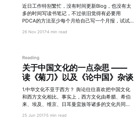
20s中期会有大突破。航天是第三个会在未来10年
近日工作特别繁忙，没有时间更新Blog，也没有太
产生大突破的部分。这三块会带来经济供给侧生产
多的时间写读书笔记，不过依旧觉得有必要用
力提高，从而带来经济的复苏。 3. 中国的文化输出
PDCA的方法至少每个月给自己写一个月报，试试
会有大红利，包括新国货。90-2000年代是日本输
看吧 读书方面 最近 Fly Based 的路途中，把《阿
26 Nov 2017
4 min read
出，2010s是韩国输出，2020s是中国输出。几个
里铁军》以及吴晓波的《腾讯转》读了，可能是因
国家的大经济增量差不多正好错开15年左右。 4. 未
为之前听湖畔已经被“洗脑”的差不多了，感悟比较有
来10年中国资产增值只会集中在省会以上大城市，
限。不过腾讯的故事对我的启迪更多的是战略的
中小城市会被掏空。 5. 教育线上化会极大普及。原
Pace，湖畔中也反复提： > 战略的核心不是战略远
Reading
因是新一代家长接受度极大提高，线上教育稳定性
景，因为大家制定的都差不多，而是战略的执行，
关于中国文化的一点杂思 ——
也会打到一个更好的水平。互联网优先改造的长供
更重要的是战略执行的步伐”。 腾讯在2004年左右
读《菊刀》以及《论中国》杂谈
给侧一定是教育，医疗要慢更多。 6. 老
的时候布局了移动、门户、互动娱乐 ，无一例外都
成为了今天腾讯霸主不可替代的核心。但是反观盛
1.中华文化不亚于西方？ 舆论往往喜欢把中国文化
大，的确也做了很多的布局，却被人说是“战略分
和西方文化相比。事实上，西方文化由希腊、希伯
散”。我认为战略制定层面腾讯和盛大都没有错误，
来、埃及、维京、日耳曼蛮族等诸多的文化共同构
很可能盛大是在执行的节奏，人才的节奏上做的不
成，每一个都单独的成就都不弱于中华文明。以一
25 Jun 2017
5 min read
够好导致的。 另外一本拖了很久没有读的书《超越
敌N，自然是劣势。 2. 中华文化和日本文化的异同
智商——为什么聪明人也会做蠢事》，也是在飞机
《菊与刀》中描述中华文化和日本文化的区别。日
上读完的。作者在认知的过程二上拆分了算法心智
本文化的基础构建在忠和孝的基础之上，由此衍生