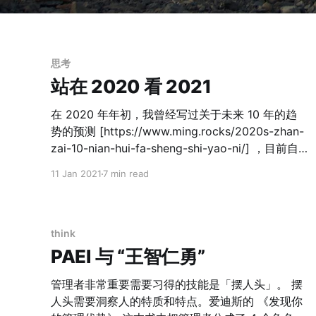
思考
站在 2020 看 2021
在 2020 年年初，我曾经写过关于未来 10 年的趋
势的预测 [https://www.ming.rocks/2020s-zhan-
zai-10-nian-hui-fa-sheng-shi-yao-ni/] ，目前自
认为还没有到修改自己这些观点的时候。 2020 年
11 Jan 2021
7 min read
因为疫情，整个世界都过的很玄幻。印象 19 年底的
时候我们还对中美贸易战持着短期悲观的态度，如
今川皇被西方精英媒体阶层架空限制言论更是让 20
年的一年从悲剧般的开始，变成了滑稽般的结束。
think
我其实也想倒逼自己跳出 20 年自己本身也跌宕起
PAEI 与 “王智仁勇”
伏的一年，来看看 21 年。 2021 年的世界 2021 年
世界会更加习惯新冠肺炎的常态，并且大概率在年
管理者非常重要需要习得的技能是「摆人头」。 摆
中的时候会有疫苗的普及，但是疫情对于世界的影
人头需要洞察人的特质和特点。爱迪斯的 《发现你