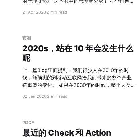
响将会是深远的。 经济上 尤其在全球央行大范围放
的管理优势》 这本书中把管理者分成了 4 个角色：
水的今天，疫情的减弱对于经济的杠杆刺激会更加
> P - Producer：业绩创造者。只有 P 的人很容易
21 Apr 2020
2 min read
的明显。同时，在美国大范围放水的当下，欧美经
成为"独行侠"； A - Administrator：行政管理者。
济的危机或许埋藏的会更加深。
只有 A 的人很容易成为"官僚"； E -
Entrepreneur：企业家。只有 E 的人很容易成为"纵
火犯"； I - Integrator：整合者。只有 I 的人很容易
预测
成为"应声虫"。 完美的管理者一定是 PAEI 四种状
2020s，站在 10 年会发生什么
态都具备，但是这是不现实以及非常难的。如何针
呢
对不同的人配置不同的班子，
上一篇Blog里面提到，我们很少人在2010年的时
候，能预测的到移动互联网给我们带来的整个产业
链重塑的变化。 如果在2030年的时候，整个人类
社会会有哪些10年维度上可能产生的巨大变化呢？
02 Jan 2020
2 min read
我想试着猜想一下，这也是给自己的一个预测记
录。 1. 全球的政治经济形势先悲后喜。悲不排除引
发战争的可能。前半段由于生产力的瓶颈，会整体
悲观，但后期可能有生产力上的突破带来经济的复
PDCA
苏。 2. 5G会重塑工业、交通以及供给侧，尤其是
最近的 Check 和 Action
工业4.0。在信息技术成熟后反哺生物科技，预计