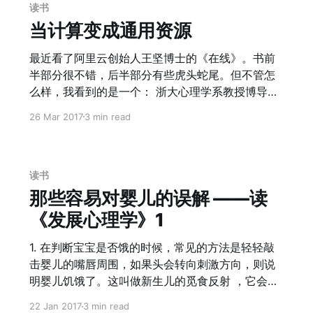
了一个世界，在互联网上，个体和企业是平等的，
读书
个体和政府是平等的，这个世界被抹平了。 但另一
当计算变成通用资源
个角度来看，我们出现了信息的入口Google，社交
的入口Facebook；传统媒体的影响力成了所谓的大
最近看了阿里云创始人王坚博士的《在线》。书前
号，互联网社会被抹平之后，重新产生了聚集。而
半部分很不错，后半部分有些虎头蛇尾。但不管怎
且，所谓的FLAG或者BAT，聚合能力会越来越强。
么样，我看到的是一个： 浙大心理学系教授博导兼
所以我在想，这一切背后的原因是什么？这是我想
系主任 + 微软亚洲研究院副院长 + 阿里巴巴CTO +
26 Mar 2017
3 min read
到的几点前提： > 1. 消费者远远多余生产者 2. 心理
阿里云创始人 的这么一个跨界牛人对互联网和大数
学上人的内心倾向于服从权威，以减少自己的决策
据的再思考。 他的一些观点很有启发性： * 数据比
成本 3.
功能更重要 * 用数据去改进现有业务，是传统领
域；用数据去做以前做不了的事情比如预测，这才
读书
是大数据的范畴 * 离线的数据很难产生最大的经济
那些容易对婴儿的误解 ——读
化价值，在线之后才能凸显价值。今天的数据不是
《发展心理学》1
变“大”了，而是在线了。这是Google地图和诺基亚
Here的区别，也是方正排版和Google的区别。 *
1. 在判断宝宝是否饿的时候，常见的方法是轻轻敲
数据是核心竞争力，有2个方面：数据本身是核心竞
击婴儿的嘴唇周围，如果头会转向刺激方向，则说
争力，数据的处理能力也是核心竞争力。这个在我
明婴儿饥饿了。这叫做新生儿的觅食反射 ，它会帮
体验过Deep Learning和Amazon的AWS后有很深
助婴儿寻找乳房或者奶瓶。但是，会在出生头几个
22 Jan 2017
3 min read
的体会，一会儿再讲。 * 云计算分为2个部分，一个