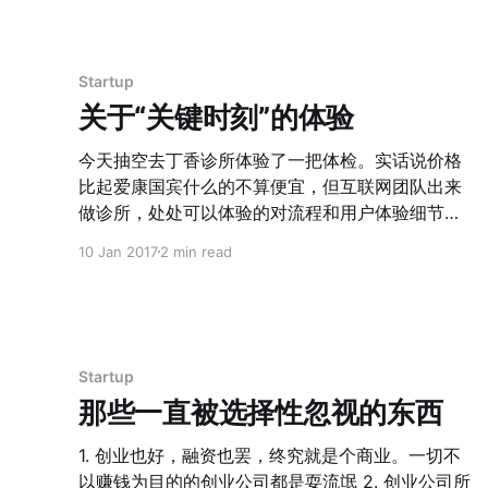
话，疑问出现，如果对于自行车需求真的这么旺
何以把好奇心作为至关重要的一条呢？ 好奇心决定
盛，为什么各大城市的公共自行车都难以自负盈
了人的想象力 这个是显而易见的。茨维格曾经在
亏？作为标杆的杭州据我所知，公共自行车的营收
《人类群星闪耀时》
Startup
也只是比成本更多一点而已。对于这样一个数十年
[https://www.ming.rocks/shun-jian-de-li-liang/]
关于“关键时刻”的体验
很难自负盈亏的行业，为什么最近风投纷纷进入？
中，描述了不多的几个改变人类历史进程的关键时
他们凭什么有这个信心？ 当然，一个常见的理论
刻。在这些时刻中，往往就是历史洪流中的几个关
今天抽空去丁香诊所体验了一把体检。实话说价格
键的人物的关键的决定，改变了历史的进程。固
比起爱康国宾什么的不算便宜，但互联网团队出来
然，我们会说，历史是人民群众创造的，历史有其
做诊所，处处可以体验的对流程和用户体验细节的
必然性；但是历史也有其偶然性在，改变了人类历
重视。如果不把这些整理出来，就没有充分利用这
10 Jan 2017
2 min read
史进程的往往会有诸多的偶然因素相互叠加，从而
花出去的钱。 按照SAS的CEO的关键时刻理论，用
重造了今天。 同样，人类历史上的重大科学和思想
户对产品的感知都在一些关键的接触点上，比如航
的进步，都是那些对本质问题有着强烈好奇心的人
空公司晚点之后，客户对公司的评价直接决定于和
所创造的。不可否认，不是所有有好奇心的人都能
他们接触的空姐的响应方式和响应速度。对于体检
够成为那闪耀的“
项目，在被Dragon老沈的各种安利之后，也算心里
Startup
有了大致的预期，对于知乎上都能查到的优点就不
那些一直被选择性忽视的东西
赘述。下面就来整理一些在观察中超出预期的点。
1. B超用的接触液是看病N次唯一一次涂在身上温过
1. 创业也好，融资也罢，终究就是个商业。一切不
的。 2. 所有的空调出风口，如果有在检查床位上方
以赚钱为目的的创业公司都是耍流氓 2. 创业公司所