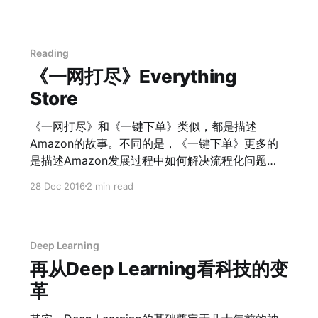
星期消失，被自主性的头部转动所取代。所以在满
是通用计算，一个是把计算变成一种公共的服务。
月之后，觅食反射变弱是正常现象，而且不能再用
就和电一样。这个同样在AWS上有很深的感触 * 移
这种方法来判断婴儿的饥饿程度。 2. 婴儿在睡觉的
动互联网，或者说iTo
时候，眼皮偶尔抬起，眼球转动，有时候这种现象
Reading
非常频繁，以至于会觉得这并不是REM（快速动眼
《一网打尽》Everything
期） 。人们会说，宝宝在偷偷的瞄大人，增加安全
Store
感。事实上，新生儿在出生后1、2月，至少有一半
睡眠时间处于快速动眼期，目前最广为接受的理论
《一网打尽》和《一键下单》类似，都是描述
时，生命早期这种活跃的REM可以位胎儿和新生儿
Amazon的故事。不同的是，《一键下单》更多的
提供足够的内部刺激来保证其神经系统的正常发
是描述Amazon发展过程中如何解决流程化问题
展。 3. 婴儿的啼哭有时候会让人生厌。尤其在摸不
的；《一网打尽》则更像《创业维艰》，整一个自
28 Dec 2016
2 min read
清楚原因的时候会觉得这是在故意祈求拥抱。Mary
虐般的创业史。 一直以来都认为Amazon相对其他
Ainsworth在1972年研究表明，如果母亲能够对婴
硅谷的公司来说： 1. 一直在做10年后的市场 2. 遇
儿的啼哭作出迅速反应，那孩子啼哭的频率会越来
到的挫折并不多 然而在这本书中，我们可以看到亚
越低，因为这可以放置婴儿的焦虑。对于通过哭泣
马逊在创立的第一年的销售额的猛增；也能看到
Deep Learning
来获得关注或者拥抱，新生儿还不具备这个认知能
Amazon在解决物流仓储问题时和沃尔玛的所有黑
再从Deep Learning看科技的变
力，在6
暗和光明的故事。此外，我们还能看到，Amazon
革
曾经在投资市场是多么的不被待见，因为大家并不
把他看作一个科技型公司；也能看到Amazon 在最