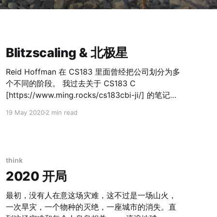
Blitzscaling & 北极星
Reid Hoffman 在 CS183 里面曾经把公司划分为多
个不同的阶段。 我过去关于 CS183 C
[https://www.ming.rocks/cs183cbi-ji/] 的笔记也
有很多这方面的论述。 其实从这个图可以看出，从
19 May 2020
2 min read
Tribe 到 Nation 的论述，我们一直以来其实遵循的
是商业价值或者商业视角。 这张图也阐述的很明
确，基本只有在 OS1 的阶段，我们会关注到
PMF，在这里面会涉及到 Product 的部分，OS2 阶
think
段关注的是增长，OS3 关注到 multi-thread，这里
2020 开局
更多都是涉及到的都是组织、商业。 那 OS2 之后
产品、用户价值就不重要了么？ 当然不是。其实公
最初，没有人在意这场灾难，这不过是一场山火，
司在 OS2、OS3 阶段，虽然面对的还是单一产品，
一次旱灾，一个物种的灭绝，一座城市的消失。直
但是事实上