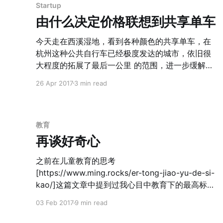
和反省心智，算法心智的本质是IQ，反省心智（比
出来的等级制度是日本文化和西方文化的最大差
Startup
如认知吝啬鬼）则是理商。这里面有很多有意思的
别。忠孝源于中国。 然而，有趣的是，日本在引入
由什么决定价格联想到共享单车
洞见，就不在这里展开了。 每个月读书和听书的计
中国文化时，摒弃了中华文化中凌驾在忠孝之上的
划应该维持下去不会有错
更重要的价值：仁 。水能载舟，亦能覆舟。帝王不
今天走在西溪湿地，看到各种颜色的共享单车，在
仁，民众以天道为名可推翻，日本的传统价值观中
杭州这种公共自行车已经极度发达的城市，依旧很
却不是这样。 所以仁、忠、孝是构建中国儒道的价
大程度的拓展了最后一公里 的范围，进一步缓解了
值观基石，也是和日本的差异之处。 3. 中华文化宝
这个难题。看到自行车停在那些公共自行车所无法
26 Apr 2017
3 min read
贵的地方 —— 重视那些不变的智慧 中华文化的宝
覆盖的地点（景区、小区内部），就知道，作为公
贵之处并不在于其能和西方文化抗衡的价值观（未
共自行车的“小红车”虽然方便，但依旧也有很多难以
必能）。但是他们公理 不同之处，却是最有意思和
覆盖的区域。更重要的是，共享单车把 最后一公里
最有价值的地方。基辛格在**《论中国》**中说，
拓展为最后三公里，不仅扩大了人们无车出行的范
教育
中国没有起源的概念，统一也并不是目的而是前
围，也增加了人员的流动效率，让更多的人因为共
再谈好奇心
提，中国人认为，黄帝重新统一中国而非开创了中
享单车而愿意出门。 从这个角度上来说，共享单车
国。 我以为，不论是两河文明，
是有很大的价值的。曾经在观察滴滴打车的时候的
之前在儿童教育的思考
观点是： > 滴滴打车通过算法可以更好的调度乘客
[https://www.ming.rocks/er-tong-jiao-yu-de-si-
和汽车，提高城市的通行率，这有很大的价值。因
kao/]这篇文章中提到过我心目中教育下的最高标
此，他们一定能产生很大的价格。 今天看来，这个
准： 好奇心 但之前一直没有围绕这个话题展开过，
03 Feb 2017
9 min read
观点有很大的问题。主要的症结在于： > 价值不决
今天突然有感而发，就随便展开说说。 的确对于下
定价格，供需关系决定价格 从这个角度来思考的
一代的教育，有太多的因子可以作为评判标准，但