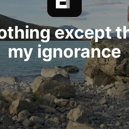
othing except th
my ignorance