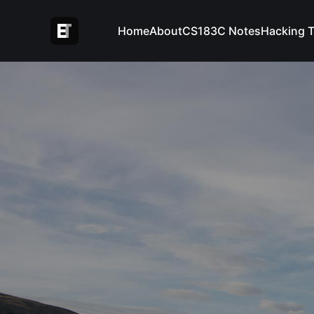
Home
About
CS183C Notes
Hacking 