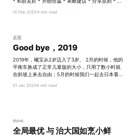
都是彼此世界的唯一。 今天是你第一次离开我们，
* 和群友好 * 开朗坦诚 * 果断建议 * 分享原则 * 情
去独自面对外面的世界。后面你的一生，都会有很
感分享 * 知识分享 * 成就分享 * 利益分享 * 主导原
10 Feb 2020
4 min read
多的机会和挑战，去面对外面的未知。这些未知可
则 * 主动出手 * 抓住先机 * 寻找伙伴 * 扩大战果 *
能会给你带来恐惧，也有可能会给你带来好奇和兴
气场原则 * 避开高压 * 自创气场 * 提升高度 * 反败
奋，还有可能会给你带来伤害。 我想说的是， 不论
为胜 * 愿景原则 * 清楚使命 * 明确愿景 * 坚定信念
发生什么，愿你心中的那一缕阳光一直都在，会陪
* 激励成员 * 目标原则 * 战略制定 * 分解步骤 * 目
反思
伴你照亮前行的路； 也不论发生什么，你的背后一
标衔接 * 战术跟上 * 判断原则 * 广泛调研 * 充分探
Good bye，2019
定站着坚定支持着你的爸爸妈妈。
讨 * 遵从常识 * 灵活纠偏 * 纠错原则 * 机制监控 *
交流坦诚 * 自我批评 * 及时改正 * 奖励原则 * 私下
2019年，曦宝从2岁迈入了3岁。 2月的时候，他的
平衡车换成了正常儿童版的大小，只用了数小时就
在斜坡上来去自由；5月的时候我们一起去日本看鲸
鲨，喂小鹿，那个时候他还不太说话；7月的时候，
01 Jan 2020
8 min read
他就开始有了比较熟练的表达，对字母、数字和汉
字的兴趣愈发浓厚；9月的时候我们一起过了国庆，
去了很多次游乐场和少年宫，也不怕别的孩子站在
自己身后了；12月的时候，他的音乐天赋明显显
现，自己创作不同的节奏型，还有附点和修饰音，
think
学唱歌和诗歌基本几遍就能完全掌握。 2020年，
全局最优 与 治大国如烹小鲜
他将面临人生的第一次和家人的"常态化"分离，并开