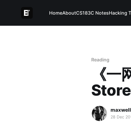
Home
About
CS183C Notes
Hacking 
Reading
《一网
Store
maxwel
28 Dec 20