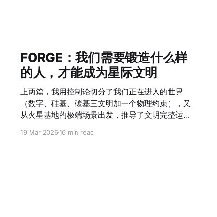
FORGE：我们需要锻造什么样
的人，才能成为星际文明
上两篇，我用控制论切分了我们正在进入的世界
（数字、硅基、碳基三文明加一个物理约束），又
从火星基地的极端场景出发，推导了文明完整运作
所需要的全部架构。 这篇回到人本身：在这个架构
19 Mar 2026
16 min read
里，人需要成为什么？ 从一个错误的问题开始 我们
习惯问：未来需要什么技能？ 这个问题本身就错
了。 技能是可以被替换的。任何一种技能，在AI加
速的时代，半衰期正在快速缩短。你今天学会的工
具，三年后可能已经被一个提示词替代。 真正的问
题不是"我需要学什么"，而是"我需要成为什么"。
成为，而不是学会。这是一个本质的区别。 FORGE