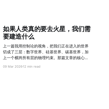
如果人类真的要去火星，我们需
要建造什么
上一篇我用控制论的视角，把我们正在进入的世界
切成了三层：数字世界、硅基世界、碳基世界，加
上一个横跨所有层的物理约束。那篇文章的核心问
题是"这个世界是什么结构"。 这篇文章的核心问题
09 Mar 2026
12 min read
是：如果人类真的要成为跨行星物种，在这个结构
里，我们需要建造什么？ 从一个思想实验开始 火星
基地，500人，与地球通讯延迟24分钟，物资补给
每26个月一次。 这不是科幻设定。SpaceX的
Starship计划里，这是可以在本世纪内发生的事
情。而当你认真把这个场景想清楚——不是浪漫化
的星际探索，而是500个人在一个密封舱里，呼吸