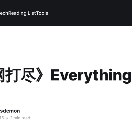
Tech
Reading List
Tools
打尽》Everything
lsdemon
16
•
2 min read