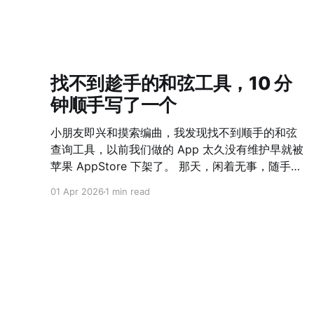
找不到趁手的和弦工具，10 分
钟顺手写了一个
小朋友即兴和摸索编曲，我发现找不到顺手的和弦
查询工具，以前我们做的 App 太久没有维护早就被
苹果 AppStore 下架了。 那天，闲着无事，随手
Vibe Coding 了一个网站出来，自我感觉界面 UI、
01 Apr 2026
1 min read
功能完整程度、适配情况都非常赞。 如果 10 年前
我们做这么一个工具，估计一个团队完整一个月时
间都不一定能上线。 可是，如今真的，只花了 10
分钟啊！ 点击这里 AI 时代下，难的不是 Solve
The Problem，而是 Define The Problem 了。