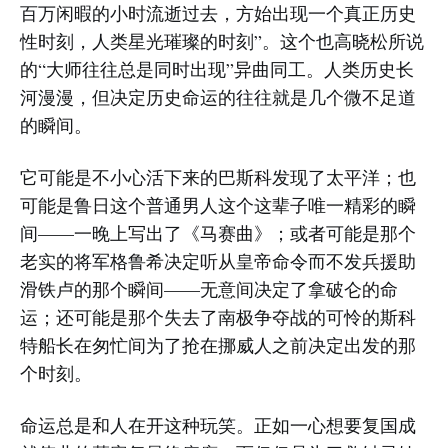
百万闲暇的小时流逝过去，方始出现一个真正历史
性时刻，人类星光璀璨的时刻”。这个也高晓松所说
的“大师往往总是同时出现”异曲同工。人类历史长
河漫漫，但决定历史命运的往往就是几个微不足道
的瞬间。
它可能是不小心活下来的巴斯科发现了太平洋；也
可能是鲁日这个普通男人这个这辈子唯一精彩的瞬
间——一晚上写出了《马赛曲》；或者可能是那个
老实的将军格鲁希决定听从皇帝命令而不发兵援助
滑铁卢的那个瞬间——无意间决定了拿破仑的命
运；还可能是那个失去了南极争夺战的可怜的斯科
特船长在匆忙间为了抢在挪威人之前决定出发的那
个时刻。
命运总是和人在开这种玩笑。正如一心想要复国成