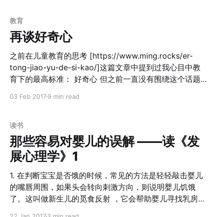
然出名，和早教相关，我看到的更多的还是和所谓触觉嗅
觉开发等生理因素更相关。很多写的很好，但是网上也有
教育
太多的人谈过这方面的内容，我就不展开了。 除此之外，
再谈好奇心
由于关注儿童教育，也读到了一些其他的教育相关的书
籍。其中有一些和之前创业的知识联系到了一起，也挺有
之前在儿童教育的思考 [https://www.ming.rocks/er-
意思。 第一本书 《为什么学生不喜欢上学》，我之前在
tong-jiao-yu-de-si-kao/]这篇文章中提到过我心目中教
这篇博客 [https://www.ming.rocks/wei-shi-yao-xue-
育下的最高标准： 好奇心 但之前一直没有围绕这个话题
sheng-bu-xi-huan-shang-xue-bi-ji/] 中也写过它的读书
展开过，今天突然有感而发，就随便展开说说。 的确对于
03 Feb 2017
9 min read
笔记。其实这本书主要是在讲教育学和心理学相关的知
下一代的教育，有太多的因子可以作为评判标准，但何以
识，但是从侧面，可以更多的了解，小孩在学习的过程中
把好奇心作为至关重要的一条呢？ 好奇心决定了人的想象
需要额外注意的点，
力 这个是显而易见的。茨维格曾经在《人类群星闪耀时》
读书
[https://www.ming.rocks/shun-jian-de-li-liang/] 中，
那些容易对婴儿的误解 ——读《发
描述了不多的几个改变人类历史进程的关键时刻。在这些
展心理学》1
时刻中，往往就是历史洪流中的几个关键的人物的关键的
决定，改变了历史的进程。固然，我们会说，历史是人民
1. 在判断宝宝是否饿的时候，常见的方法是轻轻敲击婴儿
群众创造的，历史有其必然性；但是历史也有其偶然性
的嘴唇周围，如果头会转向刺激方向，则说明婴儿饥饿
在，改变了人类历史进程的往往会有诸多的偶然因素相互
了。这叫做新生儿的觅食反射 ，它会帮助婴儿寻找乳房或
叠加，从而重造了今天。 同样，人类历史上的重大科学和
者奶瓶。但是，会在出生头几个星期消失，被自主性的头
22 Jan 2017
3 min read