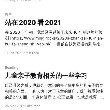
谱，不是因为每个人都要去火星，而是因为极端场景是最
时，才有可能发生的； 所有事情的发生，不一定是全局最
好的完备性测试——在火星基地，所有在地球上可以被外
优，但一定是各个角色当下的最优； 大国没有投降的资
包、被忽略、被默认存在的东西，都必须被有意识地设计
格。 关于俄乌战争 比如这场战争。 首先，美国当让希望
思考
和建造。用这个标准定义能力，你永远不会遗漏真正重要
其他发生，才能够收割欧洲，利用美元依旧是储蓄货币的
站在 2020 看 2021
的东西。
强势，缓解国内通胀与其他矛盾的危机； 其次，俄罗斯虽
然不愿意，也需要让他发生。一方面是国内矛盾的向外转
在 2020 年年初，我曾经写过关于未来 10 年的趋势的预
移，一方面是由于自身的安全受到挤压，否则俄罗斯将会
测 [https://www.ming.rocks/2020s-zhan-zai-10-nian-
彻底沦落为三流国家； 中国也默许其发生，这是对美国秩
hui-fa-sheng-shi-yao-ni/] ，目前自认为还没有到修改自
序的挑战。所有的失控都是发生在大哥控制力下降的时
己这些观点的时候。 2020 年因为疫情，整个世界都过的
11 Jan 2021
7 min read
候，古今中外莫过于此。如果俄罗斯默许安全边界压缩且
很玄幻。印象 19 年底的时候我们还对中美贸易战持着短
认输，意味着中国需要独自面对美国的压力，崛起之路必
期悲观的态度，如今川皇被西方精英媒体阶层架空限制言
然会被打断； 乌克兰没有选择，但既然开战，就需要摆出
论更是让 20 年的一年从悲剧般的开始，变成了滑稽般的
Reading
姿态。他们显然不会投奔俄罗斯；其次，如果两边都不讨
结束。 我其实也想倒逼自己跳出 20 年自己本身也跌宕起
儿童亲子教育相关的一些学习
好，最后好权贵一定是死无葬身；对乌克兰权贵来讲，唯
伏的一年，来看看 21 年。 2021 年的世界 2021 年世界
一的选择就是全面拥抱西方，让自己有退路； 欧洲也没有
会更加习惯新冠肺炎的常态，并且大概率在年中的时候会
自己升级之后，也就会下意识的去了解更多的和亲子教育
选择，选择 foll
有疫苗的普及，但是疫情对于世界的影响将会是深远的。
相关的东西。一直认为，对于孩童的健康，我们着重关注
经济上 尤其在全球央行大范围放水的今天，疫情的减弱对
的是2个方面： 1. 身体健康 2. 心理健康，也就是教育。
于经济的杠杆刺激会更加的明显。同时，在美国大范围放
至于身体健康，有太多的幼教的书籍进行了涉及。翻过了
25 Mar 2017
5 min read
水的当下，欧美经济的危机或许埋藏的会更加深。
国内的崔玉涛系列，而国外的西尔斯和蒙梭利台 系列，虽