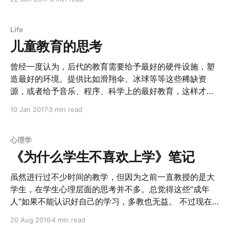
思想的进步，都是那些对本质问题有着强烈好奇心的人所
部转动所取代。所以在满月之后，觅食反射变弱是正常现
创造的。不可否认，不是所有有好奇心的人都能够成为那
象，而且不能再用这种方法来判断婴儿的饥饿程度。 2. 婴
闪耀的“
儿在睡觉的时候，眼皮偶尔抬起，眼球转动，有时候这种
Life
现象非常频繁，以至于会觉得这并不是REM（快速动眼
儿童教育的思考
期） 。人们会说，宝宝在偷偷的瞄大人，增加安全感。事
实上，新生儿在出生后1、2月，至少有一半睡眠时间处于
曾经一度认为，后代的教育需要给予最好的硬件设施，塑
快速动眼期，目前最广为接受的理论时，生命早期这种活
造最好的环境。提供比如滑翔伞、冰球等等这些稀缺资
跃的REM可以位胎儿和新生儿提供足够的内部刺激来保证
源，或者给予音乐、程序、科学上的最好教育，这样才能
其神经系统的正常发展。 3. 婴儿的啼哭有时候会让人生
够培养足够广阔的视野，培养好奇心。 因为我认为，决定
10 Jan 2017
3 min read
厌。尤其在摸不清楚原因的时候会觉得这是在故意祈求拥
一个人高度的，如果只能找一点作为核心标准，那就是：
抱。Mary Ainsworth在1972年研究表明，如果母亲能够
好奇心 直到现在我依旧如此认为。 不过老爸在前半部分
对婴儿的啼哭作出迅速反应，那孩子啼哭的频率会越来越
的观点给予了否定，他否定的并不是好奇心，而是提供最
心理学
低，因为这可以放置婴儿的焦虑。对于通过哭泣来获得关
好的教育条件并不意味儿童最好的成长。老爸的理由是：
《为什么学生不喜欢上学》笔记
注或者拥抱，新生儿还不具备这个认知能力，在6
TA有可能掌握了很多的技能，却依旧不能洞察这背后意味
着什么；人不仅要知道自己能做什么，而更需要了解自己
虽然进行过不少时间的教学，但因为之前一直教授的是大
不能做什么 这个观点一下把我从所谓的非得上私立学校、
学生，在学生心理层面的思考并不多。总觉得这些“成年
提供精英教育的思路中打醒。后来，我想把这句话背后意
人”如果不能认识好自己的学习，多教也无益。 不过现在
味着的逻辑整理出来： 1. 按照Richard Atkinson和
回过头来，因为每个人的知识level有很大的差别，因此如
20 Aug 2016
4 min read
Richard Shiffrin提出的大脑记忆“多重存储模型”，由于“工
何掌握好学生的心理是提升教学效果最关键的因素。 这也