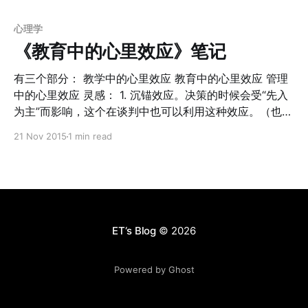
作记忆区”容量有限，在理解新概念的时候，需要将“外界
可以理解为什么大学的教学效果往往不好，而且牛逼的教
输入”和“长时记忆”结合起来输入到“工作记忆区”，才能进
授往往教学效果并不好。那是因为科研是学校的KPI，教学
心理学
行理解的过程。没有足够的长时记忆，新的概念也无法真
并不是。 这本书很有意思的地方是在每章的结尾都有“对
《教育中的心里效应》笔记
正理解。因此， 事实性知识的确优先与抽象性知识。这意
课堂的启示”部分，对于反思教学过程非常有意义。 ------
味着没有足够
----------------------------------------------------------
有三个部分： 教学中的心里效应 教育中的心里效应 管理
---------------- 1. 大脑不倾向于思考。这个和大脑的模型
中的心里效应 灵感： 1. 沉锚效应。决策的时候会受“先入
有关，我们的工作区域很小，绝大部分都在长期记忆中。
为主”而影响，这个在谈判中也可以利用这种效应。（也是
这个和《思考快与慢》
留面子效应） 2. 首因、近因、超限、詹森 等等这些就不
21 Nov 2015
1 min read
[https://www.amazon.cn/%E6%80%9D%E8%80%83-
用说了。。。 3. 情绪ABC理论，Accident，Belief，
%E5%BF%AB%E4%B8%8E%E6%85%A2-
Consequence 4. 自己人效应。可以用在app的设计上，
%E4%B8%B9%E5%B0%BC%
或者app里面朋友之间的自动邀请机制设计上 5. 互惠效
应。可以用在产品的运营上？ 6. 登门槛效应；这个就是阶
梯效应 7. 扇贝效应。怎么合理的奖励用户？
ET‘s Blog
© 2026
Powered by Ghost