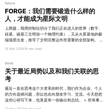
的，只花了 10 分钟啊！ 点击这里 AI 时代下，难的不是
future
Solve The Problem，而是 Define The Problem 了。
FORGE：我们需要锻造什么样的
人，才能成为星际文明
上两篇，我用控制论切分了我们正在进入的世界（数字、
硅基、碳基三文明加一个物理约束），又从火星基地的极
端场景出发，推导了文明完整运作所需要的全部架构。 这
篇回到人本身：在这个架构里，人需要成为什么？ 从一个
19 Mar 2026
16 min read
错误的问题开始 我们习惯问：未来需要什么技能？ 这个
问题本身就错了。 技能是可以被替换的。任何一种技能，
在AI加速的时代，半衰期正在快速缩短。你今天学会的工
think
具，三年后可能已经被一个提示词替代。 真正的问题不
关于最近局势以及和我们关联的思
是"我需要学什么"，而是"我需要成为什么"。 成为，而不
考
是学会。这是一个本质的区别。 FORGE是我试图回答这
个问题的框架。它不是技能清单，不是课程体系，不是招
最近一直在思考这个大变革的时代，我们作为企业、个人
聘标准。它是一张能力锻造图谱——描述一个在任何环境
的方向选择问题，所以也在向朋友学习、交流。今天想把
下都能自我维持、创造意义、推动文明前进的人，需要在
这些心得写下来，也算是有一份输出和总结。 > 所有事情
哪些维度上被锻造。 用星际文明的极端标准来定义这张图
的发生，都是愿意让他发生的人多于不愿让其发生的人
13 May 2022
8 min read