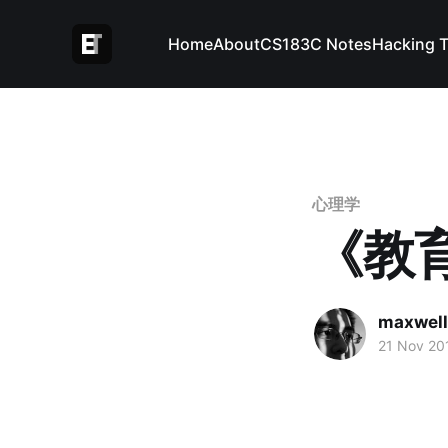
Home
About
CS183C Notes
Hacking 
心理学
《教
maxwel
21 Nov 20