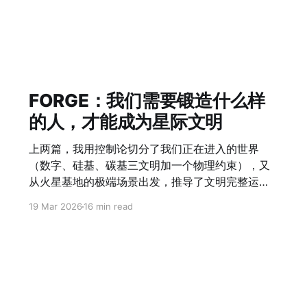
FORGE：我们需要锻造什么样
的人，才能成为星际文明
上两篇，我用控制论切分了我们正在进入的世界
（数字、硅基、碳基三文明加一个物理约束），又
从火星基地的极端场景出发，推导了文明完整运作
所需要的全部架构。 这篇回到人本身：在这个架构
19 Mar 2026
16 min read
里，人需要成为什么？ 从一个错误的问题开始 我们
习惯问：未来需要什么技能？ 这个问题本身就错
了。 技能是可以被替换的。任何一种技能，在AI加
速的时代，半衰期正在快速缩短。你今天学会的工
具，三年后可能已经被一个提示词替代。 真正的问
题不是"我需要学什么"，而是"我需要成为什么"。