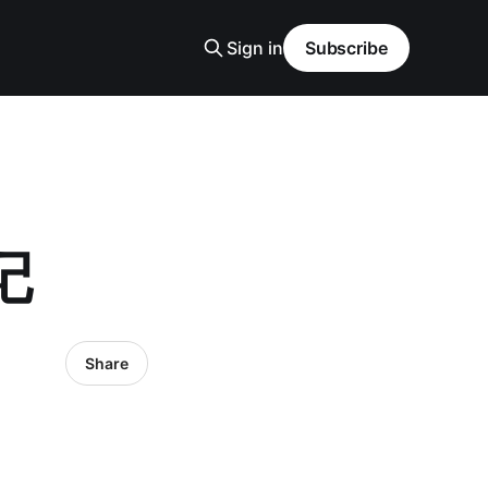
Sign in
Subscribe
记
Share