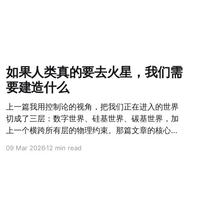
如果人类真的要去火星，我们需
要建造什么
上一篇我用控制论的视角，把我们正在进入的世界
切成了三层：数字世界、硅基世界、碳基世界，加
上一个横跨所有层的物理约束。那篇文章的核心问
题是"这个世界是什么结构"。 这篇文章的核心问题
09 Mar 2026
12 min read
是：如果人类真的要成为跨行星物种，在这个结构
里，我们需要建造什么？ 从一个思想实验开始 火星
基地，500人，与地球通讯延迟24分钟，物资补给
每26个月一次。 这不是科幻设定。SpaceX的
Starship计划里，这是可以在本世纪内发生的事
情。而当你认真把这个场景想清楚——不是浪漫化