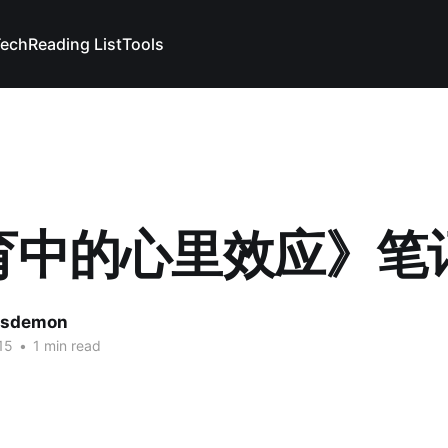
Tech
Reading List
Tools
育中的心里效应》笔
lsdemon
15
•
1 min read