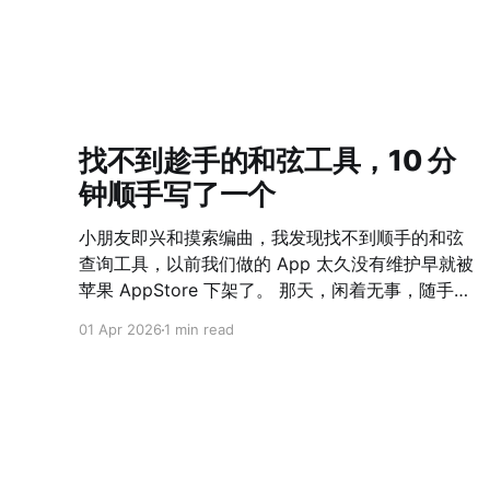
找不到趁手的和弦工具，10 分
钟顺手写了一个
小朋友即兴和摸索编曲，我发现找不到顺手的和弦
查询工具，以前我们做的 App 太久没有维护早就被
苹果 AppStore 下架了。 那天，闲着无事，随手
Vibe Coding 了一个网站出来，自我感觉界面 UI、
01 Apr 2026
1 min read
功能完整程度、适配情况都非常赞。 如果 10 年前
我们做这么一个工具，估计一个团队完整一个月时
间都不一定能上线。 可是，如今真的，只花了 10
分钟啊！ 点击这里 AI 时代下，难的不是 Solve
The Problem，而是 Define The Problem 了。