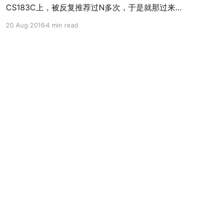
—— 《人类群星闪耀时》，茨维格 “一个民族，千
CS183C上，被反复推荐过N多次，于是就那过来看
百万人里面才出一个天才，人世间数百万闲暇的小
了一下。 看名字以为是成功学，看第一章以为是管
20 Aug 2016
4 min read
时流逝过去，方始出现一个真正历史性时刻，人类
理学，细读下来更像是心理学的书。书主要从清醒
星光璀璨的时刻”。这个也高晓松所说的“大师往往总
的员工、清醒的管理者、清醒的文化等这些“清醒 -
是同时出现”异曲同工。人类历史长河漫漫，但决定
conscious”的角度阐述如何进行文化和沟通上的思
历史命运的往往就是几个微不足道的瞬间。 它可能
考。 其实下面要说的这些都是我们知道的道理，但
是不小心活下来的巴斯科发现了太平洋；也可能是
是如何在和他人沟通的时候使用元认知
鲁日这个普通男人这个这辈子唯一精彩的瞬间——
[https://zh.wikipedia.org/zh/%E5%BE%8C%E8%
一晚上写出了《马赛曲》；或者可能是那个老实的
A8%AD%E8%AA%8D%E7%9F%A5] 来提醒自
将军格鲁希决定听从皇帝命令而不发兵援助滑铁卢
己，就相对更难做到了。 无条件责任 区分参与者心
的
态和受害者心态。人倾向于受害者心态，但团队沟
通更需要参与者心态。这也是所谓的分清楚局部最
优和全局最优。 必要的正直 想清楚企业的成功意味
着什么，什么是企业真正的比赛，你是受外力驱使
的还是发自内心的。其实这章是说“初心”是“参与者
心态”的补充，