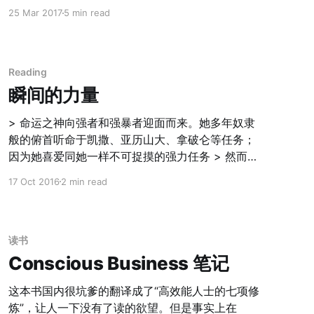
康，也就是教育。 至于身体健康，有太多的幼教的
25 Mar 2017
5 min read
书籍进行了涉及。翻过了国内的崔玉涛系列，而国
外的西尔斯和蒙梭利台 系列，虽然出名，和早教相
关，我看到的更多的还是和所谓触觉嗅觉开发等生
理因素更相关。很多写的很好，但是网上也有太多
Reading
的人谈过这方面的内容，我就不展开了。 除此之
瞬间的力量
外，由于关注儿童教育，也读到了一些其他的教育
相关的书籍。其中有一些和之前创业的知识联系到
> 命运之神向强者和强暴者迎面而来。她多年奴隶
了一起，也挺有意思。 第一本书 《为什么学生不喜
般的俯首听命于凯撒、亚历山大、拿破仑等任务；
欢上学》，我之前在这篇博客
因为她喜爱同她一样不可捉摸的强力任务 > 然而有
[https://www.ming.rocks/wei-shi-yao-xue-
时，虽然任何时代都极为罕见，她会出于一种奇特
17 Oct 2016
2 min read
sheng-bu-xi-huan-shang-xue-bi-ji/] 中也写过它
的心情，投入平庸之辈的怀抱。有时——而这则是
的读书笔记。其实这本书主要是在讲教育学和心理
世界史上最令人惊讶的瞬间——命运之线掌握在一
学相关的知识，但是从侧面，可以更多的了解，小
个微不足道的小人物手里一分钟之久。这时，参与
孩在学习的过程中需要额外注意的点，
英雄豪杰们的世界游戏所要承担的重任总是使这种
读书
人感到惊骇甚于感到幸福，它们几乎总是颤抖着于
Conscious Business 笔记
投向他们的命运失之交臂。极少有人能抓住机遇而
平步青云。因为大事系于小人物仅仅一秒钟，谁错
这本书国内很坑爹的翻译成了“高效能人士的七项修
过了它，永远不会有第二次恩惠降临在他身上。
炼”，让人一下没有了读的欲望。但是事实上在