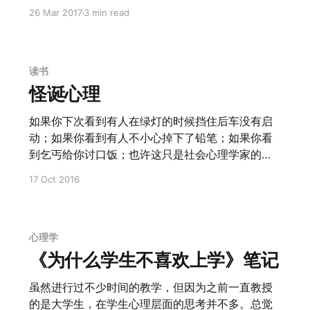
系主任 + 微软亚洲研究院副院长 + 阿里巴巴CTO +
26 Mar 2017
3 min read
阿里云创始人 的这么一个跨界牛人对互联网和大数
据的再思考。 他的一些观点很有启发性： * 数据比
功能更重要 * 用数据去改进现有业务，是传统领
域；用数据去做以前做不了的事情比如预测，这才
读书
是大数据的范畴 * 离线的数据很难产生最大的经济
怪诞心理
化价值，在线之后才能凸显价值。今天的数据不是
变“大”了，而是在线了。这是Google地图和诺基亚
如果你下次看到有人在绿灯的时候挡住后车没有启
Here的区别，也是方正排版和Google的区别。 *
动；如果你看到有人不小心掉下了铅笔；如果你看
数据是核心竞争力，有2个方面：数据本身是核心竞
到乞丐给你讨口饭；也许这只是社会心理学家的实
争力，数据的处理能力也是核心竞争力。这个在我
验而已。 很多反直觉的东西都源于心理学实验，比
17 Oct 2016
体验过Deep Learning和Amazon的AWS后有很深
如东方的人在4号去世的人较多，西方则是13号；又
的体会，一会儿再讲。 * 云计算分为2个部分，一个
比如牙医中姓Den的人较多，律师中姓Law的人较
是通用计算，一个是把计算变成一种公共的服务。
多。 其实这就是《怪诞心理学》。
就和电一样。这个同样在AWS上有很深的感触 * 移
心理学
动互联网，或者说iTo
《为什么学生不喜欢上学》笔记
虽然进行过不少时间的教学，但因为之前一直教授
的是大学生，在学生心理层面的思考并不多。总觉