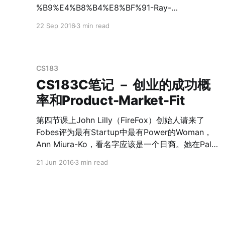
正需要，把我多变市场 5. 一线员工比管理团队更了
%B9%E4%B8%B4%E8%BF%91-Ray-
解企业 6. 该冒险的时候必须勇敢一跳 7. “沟通”能提
Kurzweil/dp/B005UJ5MIG/ref=sr_1_1?
22 Sep 2016
3 min read
升执行力和利润率 8. 让董事会了解公司的整体战略
ie=UTF8&qid=1474514750&sr=8-
9. 保持绩效评估玉顾客需要的一致性 10. 奖励让顾
1&keywords=%E5%A5%87%E7%82%B9%E4%B
客满意的“自作主张”
8%B4%E8%BF%91]
CS183
CS183C笔记 － 创业的成功概
率和Product-Market-Fit
第四节课上John Lilly（FireFox）创始人请来了
Fobes评为最有Startup中最有Power的Woman，
Ann Miura-Ko，看名字应该是一个日裔。她在Palo
Alto出生的，有一个为NASA工作的老爸，在Yale读
21 Jun 2016
3 min read
本科、Stanford读PhD，现在则是FLOODGATE的
Cofounding Partner。从她的LinkedIn的履历上
看，是工作了一段时间之后又重新去Stanford读
PhD，而她真正有建树的时候，也是在Stanford之
后开始的，可以想象一下Stanford这个湾区的学校