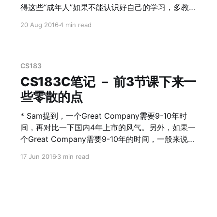
得这些“成年人”如果不能认识好自己的学习，多教也
无益。 不过现在回过头来，因为每个人的知识level
20 Aug 2016
4 min read
有很大的差别，因此如何掌握好学生的心理是提升
教学效果最关键的因素。 这也可以理解为什么大学
的教学效果往往不好，而且牛逼的教授往往教学效
果并不好。那是因为科研是学校的KPI，教学并不
CS183
是。 这本书很有意思的地方是在每章的结尾都有“对
CS183C笔记 － 前3节课下来一
课堂的启示”部分，对于反思教学过程非常有意义。
些零散的点
----------------------------------------------------
---------------------------- 1. 大脑不倾向于思考。
* Sam提到，一个Great Company需要9-10年时
这个和大脑的模型有关，我们的工作区域很小，绝
间，再对比一下国内4年上市的风气。另外，如果一
大部分都在长期记忆中。这个和《思考快与慢》
个Great Company需要9-10年的时间，一般来说，
[https://www.amazon.cn/%E6%80%9D%E8%80
一个人一辈子最多的创业次数是3次。由于寿命有
17 Jun 2016
3 min read
%83-%E5%BF%AB%E4%B8%8E%E6%85%A2-
限，你当前所花的所有的时间都是Optunity Cost机
%E4%B8%B9%E5%B0%BC%
会成本。所以Sam这个85后也竟然会感觉到“光阴似
箭，岁月如梭”。同样，可以理解，为什么Elon
Musk不会亲自去做Hyper Loop的项目。但是，如
果寿命可以延长，世界便会有巨变