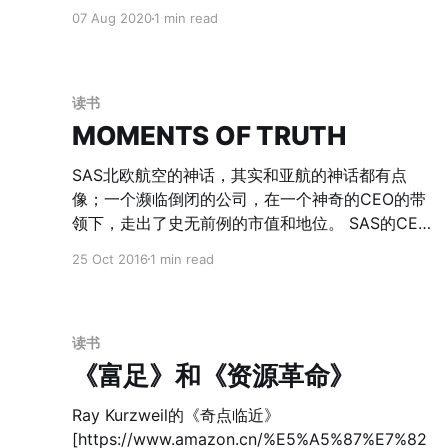
龙兴奋的跑向幼儿园的时候，我的心中反而泛起一
07 Aug 2020
1 min read
丝的失落。 这就像《小王子》里面的狐狸与小王
子，看起来狐狸被小王子驯养，但最后其实是彼此
需要，甚至是小王子更离不开狐狸了。 > 对我来
说，你还只是一个小男孩，和其他千千万万个小男
读书
孩没什么两样。我不需要你，你也同样不需要我。
MOMENTS OF TRUTH
对你来说，我也不过是一只狐狸。但是，如果你驯
服了我，我们就会互相需要。对我来说，你是世界
SAS北欧航空的神话，其实和亚航的神话都有点
上唯一的，对你来说，我也是世界上唯一的。 我们
像；一个濒临倒闭的公司，在一个神奇的CEO的带
都是彼此世界的唯一。 今天是你第一次离开我们，
领下，走出了史无前例的市值和地位。 SAS的CEO
去独自面对外面的世界。后面你的一生，都会有很
Jan Carlzon的核心思想是： > 你需要优化的关键
25 Oct 2016
1 min read
多的机会和挑战，去面对外面的未知。这些未知可
指标并不是用户看不到的所谓地勤、机库管理等
能会给你带来恐惧，也有可能会给你带来好奇和兴
等，而是用户和公司接触的那几个“关键时刻”。比如
奋，还有可能会给你带来伤害。 我想说的是， 不论
托运行李、换登机牌等等，并且由这几个关键的节
发生什么，愿你心中的那一缕阳光一直都在，会陪
点延伸出来对整个公司进行优化。这也需要极大的
读书
伴你照亮前行的路； 也不论发生什么，你的背后一
下方权利给基层员工。 以下是10个关键时刻： 关键
《富足》和《资源革命》
定站着坚定支持着你的爸爸妈妈。
时刻的意义：抓住客户给予的5000万个机会 1. 创造
顾客比创造利润更重要 2. 用提高营业额代替降低成
Ray Kurzweil的《奇点临近》
本 3. 领导少些决策力，多些综合力 4. 了解顾客真
[https://www.amazon.cn/%E5%A5%87%E7%82