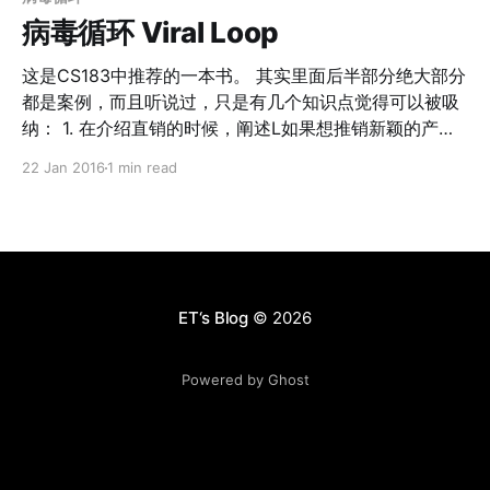
过）。 * 李笑来更在他的CS183B笔记
病毒循环 Viral Loop
[http://zhibimo.com/read/xiaolai/growth/make-a-
product-that-has-a-soul.html] 中提到说，要做一个有灵
这是CS183中推荐的一本书。 其实里面后半部分绝大部分
魂的产品。 这些似乎都指向了要在早期就关注细节。 然
都是案例，而且听说过，只是有几个知识点觉得可以被吸
而，从0到1里面关于垄断的4个原则，和细节无关，更与
纳： 1. 在介绍直销的时候，阐述L如果想推销新颖的产
Scalability有关（规模化）。Reid Hoffman的CS183C
品，直接销售会更好；而如果是传统产品，比如牛仔裤，
22 Jan 2016
1 min read
中，也提到了Blitzscaling。我认为规模化在某个程度上，
直销并没有意义，因为所有人都熟悉牛仔裤的用处。 2. 双
其实是和细节相冲突的。 举个例子。我们在去年的一次
重病毒循环。在社交网络中，每一个社交群体使用者都是
Guitar Master的产
潜在的别的社交群体的创建者，这就会形成双重病毒循
环。 3. 堆叠病毒循环。搭另外一个病毒循环产品的顺风
车，效能double，比如YouTube借助MySpace，PayPal
借助Ebay。 4. 不要担心别人会赶超。一道病毒网络演变
ET‘s Blog
© 2026
成一个病毒循环，达到一定的位置，就不会有任何人能够
阻止他前进的脚步。追赶着即便有和领先者一样的病毒扩
Powered by Ghost
张速度甚至更快，也未必能在市场饱和前追赶上；就和中
美的差距最大的时候是在2001年一样的道理。