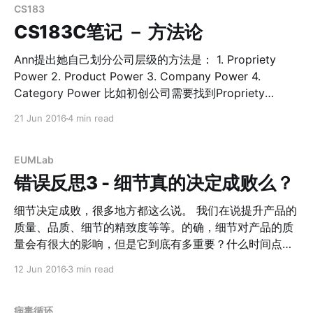
中Moliza Firefox采用的是非盈利组织模式，在当时IE一
CS183
家独大的时候，正是Firefox那庞大的社群带给了他们非对
CS183C笔记 － 方法论
称竞争优势 。而代价就是，Mozilla的小组成员不会变成
非常富有： > 1. 每一个新的插件都有大量用户开发；而每
Ann提出她自己划分公司层级的方法是： 1. Propriety
一个新的插件发布之后又有更多的用户参与测试。 2. 他们
Power 2. Product Power 3. Company Power 4.
把所有对社区有贡献的人名都刊登到了New York Times
Category Power 比如初创公司需要找到Propriety
上面，这给他们带来了非常迅速的二次传播，每个贡献者
Power，这是帮助他们避免竞争，找到优势的地方（知识
21 Jun 2016
4 min read
都贡献了非常高的NPS（净推荐值）
产权）。当创业团队继续发展，他们就需要把优势关注在
[http://wiki.mbalib.com/wiki/%E5%87%80%E6%8E%A
产品层面上，获得Product Power，以此类推。这个和
8%E8%8D%90%E5%80%BC]。
Reid开的这堂课的分类有些类似，Reid把创业分成了5个
EUMLab
阶段： 他们都提到了每个阶段都有他们自己的特点和需要
错误反思3 - 细节真的决定成败么？
关注的东西，以及如何在这个阶段建立起自己的优势。比
如大家都提到，关于团队的HR等一些事情，需要在
细节决定成败，很多地方都这么说。 我们在说提升产品的
Village，或者Company Power的阶段再去关注，太早关
质量、品质、细节的精致度等等。的确，细节对产品的质
注反而适得其反。 又比如在Ann提到，Propriety Power
量会有很大的影响，但是它到底有多重要？什么时间点才
阶段，你需要关注这些点是否有优势： > Propriety
是着重提升它们最好的时机？ 这两天的思考和之前又有所
12 Jun 2016
3 min read
Power 1. IP（知识产权） 2. Access to scarce
不一样，现在觉得，这其实是一个：Dilemma（两难）。
* Peter Thiel曾说，做一个100个人Love的产品，剩余做
supply（解决供应短缺） 3.
一个100万人Like的产品（AirBnb的创始人Brian也提
病毒循环