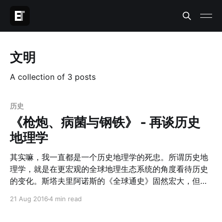
文明
A collection of 3 posts
历史
《枪炮、病菌与钢铁》 - 再谈历史
地理学
其实嘛，我一直都是一个历史地理学的死忠。所谓历史地
理学，就是在更宏观的全球地理生态系统的角度看待历史
的变化。斯塔夫里阿诺斯的《全球通史》固然宏大，但仔
细想想，会发现这本所谓的全球通史，更主要的是欧亚大
21 Aug 2016
4 min read
陆文明史。这本书之所以受到了广泛的推崇，是因为西方
学者难能可贵的把整个东方文明纳入了他们全球历史的时