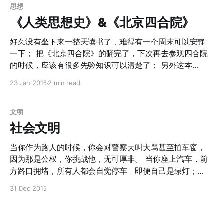
间轴和讨论范围中。 如果从广泛的角度上来看，《枪炮、
思想
病菌与钢铁》把美洲文明、非洲文明、澳洲文明同样放到
《人类思想史》&《北京四合院》
了全球历史的角度上来思考，并且提出一个问题就是，为
什么现在统治世界的是欧亚大陆的文明？为什么是西班牙
好久没有坐下来一整天读书了，难得有一个周末可以安静
人灭亡了印加帝国而不是相反？ 我会用FAQ的方式来递进
一下； 把《北京四合院》的翻完了，下次再去参观四合院
把这本书的观点稍微梳理一下。 Q：为什么是西班牙人灭
的时候，应该有很多先验知识可以清楚了； 另外这本
亡了印加帝国而不是相反？ A：西班牙人拥有枪炮、钢铁
Peter Watson的《人类思想史》断断续续读了好几个月。
23 Jan 2016
2 min read
等现代武器；同时90%的印第安人死于西班牙人带来的瘟
因为里面有大量已经了解的知识，其实是换一个角度，看
疫，而西班牙人本身却对此拥有更好的抵抗力。 Q：那为
作者如何从思想的角度，把整个人类的历史串联起来的。
什么西班牙人（欧亚大陆文明）会拥有更好枪炮、钢铁、
从语言出现之前开始，谈到语言的产生和对寒冷的征服，
文明
对病菌的抵抗力？ A：追根溯源是更早的粮食驯化、粮食
这两件事情在时间尺度上是几乎一致的； 接下来到神的诞
社会文明
生产带来的。动物和植物的驯化带来了更多的粮食，从而
生、驯化，提出来固定耕作在历史上并没有解决粮食短缺
能够养活更多的人口；这也意味着能养活职业的军人，带
问题，但是依旧成为了不可逆转的趋势；由于早期文字的
当你作为路人的时候，你会对警察大叫大骂甚至拍车窗，
来更进一步的分工，促进技术
产生开始出现拼音、象形等方式，世界各地的文明也朝着
因为那是公权，你挑战他，无可厚非。 当你座上汽车，前
不同的方向进发。 随后再是到了美索不达米亚上最早的城
方路口拥堵，所有人都会自觉停车，即便自己是绿灯；永
市、第一部法典等那个时期辉煌的文明、以及尚未破解的
远在礼让行人；永远不夹塞。因为文明社会的宗旨是不给
31 Dec 2015
克里特文明的线性文字等。 接下来探讨了科学、哲学和人
他人添乱。
文科学的起源——古希腊文明，以及同时期的犹太人思
想，印度思想，帝国儒教的诞生等等，在此时还是割裂的