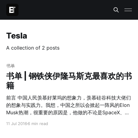
Tesla
A collection of 2 posts
书单
书单 | 钢铁侠伊隆马斯克最喜欢的书
籍
前言 中国人民羡慕好莱坞的想象力，羡慕硅谷科技大佬们
的想象与实践力。我想，中国之所以会掀起一阵风的Elon
Musk热潮，很重要的原因是，他做的不论是SpaceX、特
斯拉还是提倡的Hyper Loop，都做了我们国人仅仅在
11 Jul 2016
6 min read
《少年儿童百科全书》
[https://www.amazon.cn/s/ref=nb_sb_noss_1?