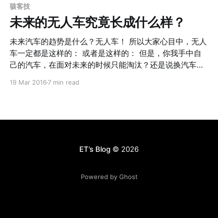
__mk_zh_CN=%E4%BA%9A%E9%A9%AC%E9%80%8A
骇客技
%E7%BD%91%E7%AB%99&url=search-
未来的无人车究竟长成什么样？
alias%3Daps&field-keywords=%E4%B8%
未来汽车的趋势是什么？无人车！ 所以大家心目中，无人
车一定都是这样的： 或者是这样的： 但是，你我手中自
己的汽车，在面对未来的时候只能淘汰？还是说换汽车要
变成换手机一样，1年换一个新的？我自己的福克斯虽然不
19 Mar 2016
7 min read
值钱，但是想想，将来这十几万的东西变垃圾，还是有些
小心疼的～ 谁来拯救满大街的普通汽车？ 在面对中国数
量众多的退役歼六的时候，有人建议，把他们改造成无人
战机，即便是自杀式攻击，摔了也不心疼。 地球另一边，
号称比中国人还聪明的民族——犹太人／以色列人，他们
的Mobileye公司希望把地球上所有的普通汽车，都可以和
ET‘s Blog
© 2026
360一键优化一样，“一键”升级为无人车。 我们知道，人
在开车的时候，需要处理3件事情：信号输入、信号处
Powered by Ghost
理、控制输出。由于计算机控制汽车已经是非常成熟的技
术，那么核心这里的技术门槛就是“信号输入和处理”的部
分。 不同于Google使用高成本的雷达来作为输入设备，
Mobileye使用更加便宜的摄像头作为输入设备（可能会附