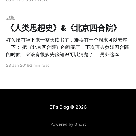
疫，而西班牙人本身却对此拥有更好的抵抗力。 Q：那为
要考虑的3点分别是：Product、People、是否能学到东
什么西班牙人（欧亚大陆文明）会拥有更好枪炮、钢铁、
西 [https://www.ming.rocks/cs183cbi-ji-guan-yu-
对病菌的抵抗力？ A：追根溯源是更早的粮食驯化、粮食
gong-si-he-ren-de-xing-ge/]。 Gates在自己的个人网
思想
生产带来的。动物和植物的驯化带来了更多的粮食，从而
站 [https://www.gatesnotes.com/] 中很醒目的地方都是
《人类思想史》&《北京四合院》
能够养活更多的人口；这也意味着能养活职业的军人，带
在介绍他喜欢和推荐的书籍。那他在今年夏天推荐5本书
来更进一步的分工，促进技术
和书评如下： -------------------------------------------
好久没有坐下来一整天读书了，难得有一个周末可以安静
------------------------------------- 在西雅图，夏季是自
一下； 把《北京四合院》的翻完了，下次再去参观四合院
然馈赠的礼物。你将摆脱9个月的阴雨连绵，天空一片晴
的时候，应该有很多先验知识可以清楚了； 另外这本
朗，空气干燥而清爽，而夜间则很凉快。最棒的是，你常
Peter Watson的《人类思想史》断断续续读了好几个月。
23 Jan 2016
2 min read
常可以坐在户外去阅读优秀的书籍。 今年夏季，我的推荐
因为里面有大量已经了解的知识，其实是换一个角度，看
书单中包括多本有趣的书，而这些书的核心是科学和数
作者如何从思想的角度，把整个人类的历史串联起来的。
学。不过，
从语言出现之前开始，谈到语言的产生和对寒冷的征服，
这两件事情在时间尺度上是几乎一致的； 接下来到神的诞
生、驯化，提出来固定耕作在历史上并没有解决粮食短缺
问题，但是依旧成为了不可逆转的趋势；由于早期文字的
ET‘s Blog
© 2026
产生开始出现拼音、象形等方式，世界各地的文明也朝着
不同的方向进发。 随后再是到了美索不达米亚上最早的城
Powered by Ghost
市、第一部法典等那个时期辉煌的文明、以及尚未破解的
克里特文明的线性文字等。 接下来探讨了科学、哲学和人