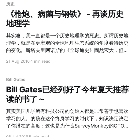
由此衍生出来的等级制度是日本文化和西方文化的最大差
历史
别。忠孝源于中国。 然而，有趣的是，日本在引入中国文
《枪炮、病菌与钢铁》 - 再谈历史
化时，摒弃了中华文化中凌驾在忠孝之上的更重要的价
地理学
值：仁 。水能载舟，亦能覆舟。帝王不仁，民众以天道为
名可推翻，日本的传统价值观中却不是这样。 所以仁、
其实嘛，我一直都是一个历史地理学的死忠。所谓历史地
忠、孝是构建中国儒道的价值观基石，也是和日本的差异
理学，就是在更宏观的全球地理生态系统的角度看待历史
之处。 3. 中华文化宝贵的地方 —— 重视那些不变的智慧
的变化。斯塔夫里阿诺斯的《全球通史》固然宏大，但仔
中华文化的宝贵之处并不在于其能和西方文化抗衡的价值
细想想，会发现这本所谓的全球通史，更主要的是欧亚大
21 Aug 2016
4 min read
观（未必能）。但是他们公理 不同之处，却是最有意思和
陆文明史。这本书之所以受到了广泛的推崇，是因为西方
最有价值的地方。基辛格在**《论中国》**中说，中国没
学者难能可贵的把整个东方文明纳入了他们全球历史的时
有起源的概念，统一也并不是目的而是前提，中国人认
间轴和讨论范围中。 如果从广泛的角度上来看，《枪炮、
Bill Gates
为，黄帝重新统一中国而非开创了中国。 我以为，不论是
病菌与钢铁》把美洲文明、非洲文明、澳洲文明同样放到
Bill Gates已经列好了今年夏天推荐
两河文明，
了全球历史的角度上来思考，并且提出一个问题就是，为
读的书了～
什么现在统治世界的是欧亚大陆的文明？为什么是西班牙
人灭亡了印加帝国而不是相反？ 我会用FAQ的方式来递进
其实美国几乎所有科技公司的创始人都是非常善于也喜欢
把这本书的观点稍微梳理一下。 Q：为什么是西班牙人灭
学习的人。的确在这个终身学习的时代下，知识决定决定
亡了印加帝国而不是相反？ A：西班牙人拥有枪炮、钢铁
了你潜在的高度；这也是为什么SurveyMonkey的CTO
等现代武器；同时90%的印第安人死于西班牙人带来的瘟
Selina也曾经描述她建议在创业或者加入公司之前，最需
08 Jul 2016
5 min read