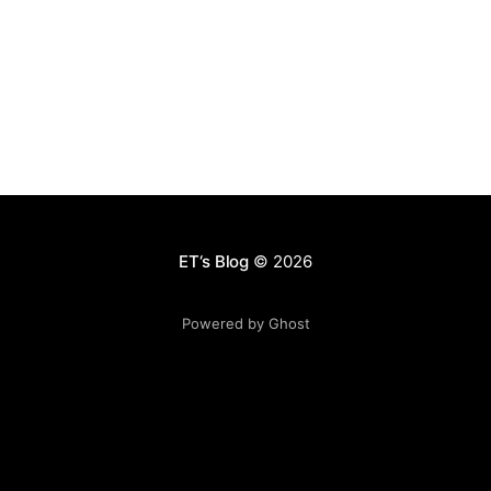
华度也许有限，但你的朋友其实就是最好的Filter（关于
Filtering， 《必然》
[https://www.amazon.cn/%E5%BF%85%E7%84%B6-
%E5%87%AF%E6%96%87%C2%B7%E5%87%AF%E5%
88%A9/dp/B0176RQ53A/ref=sr_
ET‘s Blog
© 2026
Powered by Ghost