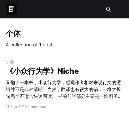
个体
A collection of 1 post
小众
《小众行为学》Niche
又翻了一本书，小众行为学，感觉作者相对来说行文的逻
辑并不是非常清晰，当然，翻译也有很大的锅，一堆大长
句完全不适合快速阅读。 书的前半部分主要是一堆例子，
借鉴意义不大；后半部分分析了一下为什么会有小众，小
11 Feb 2016
4 min read
众市场为什么可以盈利，怎么抓住小众市场等等。 一些散
的点 一. 2004年第一次，40岁以上的人买唱片超过年轻
人。那个时候，婴儿潮的人正值40岁，有强消费能力＋人