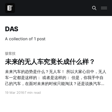
DAS
A collection of 1 post
骇客技
未来的无人车究竟长成什么样？
未来汽车的趋势是什么？无人车！ 所以大家心目中，无人
车一定都是这样的： 或者是这样的： 但是，你我手中自
己的汽车，在面对未来的时候只能淘汰？还是说换汽车要
变成换手机一样，1年换一个新的？我自己的福克斯虽然不
19 Mar 2016
7 min read
值钱，但是想想，将来这十几万的东西变垃圾，还是有些
小心疼的～ 谁来拯救满大街的普通汽车？ 在面对中国数
量众多的退役歼六的时候，有人建议，把他们改造成无人