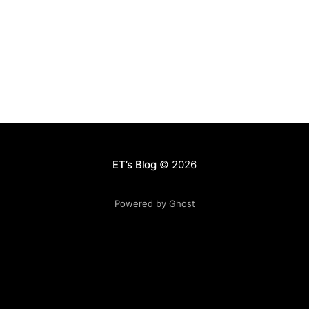
战机，即便是自杀式攻击，摔了也不心疼。 地球另一边，
号称比中国人还聪明的民族——犹太人／以色列人，他们
的Mobileye公司希望把地球上所有的普通汽车，都可以和
360一键优化一样，“一键”升级为无人车。 我们知道，人
在开车的时候，需要处理3件事情：信号输入、信号处
理、控制输出。由于计算机控制汽车已经是非常成熟的技
术，那么核心这里的技术门槛就是“信号输入和处理”的部
分。 不同于Google使用高成本的雷达来作为输入设备，
Mobileye使用更加便宜的摄像头作为输入设备（可能会附
加一些低成本的雷达），它的普及性就变得更容易。他们
ET‘s Blog
© 2026
的图像处理技术也是世界一流的，完全不用担心信息的处
理瓶颈。 同时，Mobileye不
Powered by Ghost