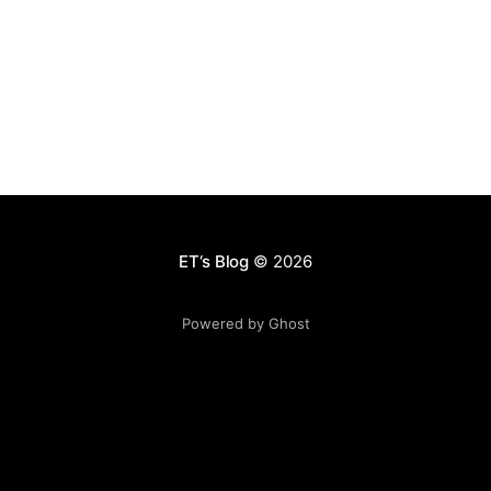
等）突飞猛进，都离不开这几年Deep Learning级数的大
发展。 首先，机器要实现所谓的人工智能，其中一个关键
节点是模式识别，或者机器学习，其核心就是能够比如识
别出人类的手写文字，识别出语音，在这一步基础上，才
有后面的分析 的步骤。 在机器学习或者模式识别领域，
数十年下来已经了非常多成熟的算法，虽然他们在复杂条
件下的准确率只有80%-90%，但是也足以适用绝大部分
的场景，比如车牌识别。 传统的机器学习方法有神经网络
（ANN），支持向量机（SVM），语音识别领域前些年大
热的则是隐形马尔可夫模型（HMM），此外还有灰常多不
ET‘s Blog
© 2026
同的工具和发明被各路大牛探索出来。 以语音识别的
HMM为例，识别率大道90%左右则一直无法提升。虽然
Powered by Ghost
它已经超过了种种其他各种机