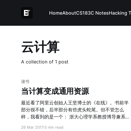
Home
About
CS183C Notes
Hacking 
云计算
A collection of 1 post
读书
当计算变成通用资源
最近看了阿里云创始人王坚博士的《在线》。书前半
部分很不错，后半部分有些虎头蛇尾。但不管怎么
样，我看到的是一个： 浙大心理学系教授博导兼系
主任 + 微软亚洲研究院副院长 + 阿里巴巴CTO + 阿
26 Mar 2017
3 min read
里云创始人 的这么一个跨界牛人对互联网和大数据