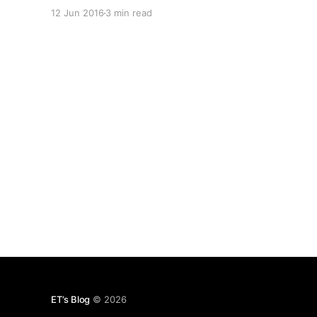
要？什么时间点才是着重提升它们最好的时机？ 这
12 Jun 2016
3 min read
两天的思考和之前又有所不一样，现在觉得，这其实
是一个：Dilemma（两难）。 * Peter Thiel曾说，
做一个100个人Love的产品，剩余做一个100万人
Like的产品（AirBnb的创始人Brian也提过）。 * 李
笑来更在他的CS183B笔记
[http://zhibimo.com/read/xiaolai/growth/make-
a-product-that-has-a-soul.html] 中提到说，要做
一个有灵魂的产品。 这些似乎都指向了要在早期就
关注细节。 然而，从0到1里面关于垄断的4个原则，
和细节无关，更与Scalability有关（规模化）。Reid
Hoffman的CS183C中，也提到了Blitzscaling。我
认为规模化在某个程度上，其实是和细节相冲突的。
举个例子。我们在去年的一次Guitar Master的产
ET‘s Blog
© 2026