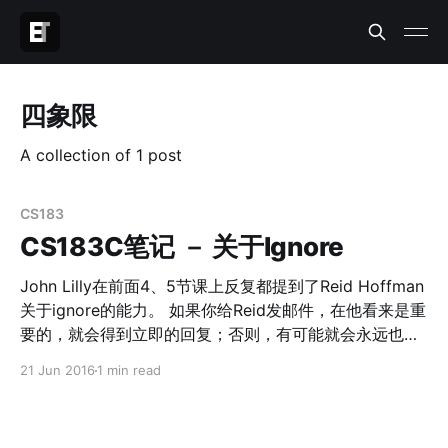
四象限
A collection of 1 post
CS183
CS183C笔记 － 关于Ignore
John Lilly在前面4、5节课上反复都提到了Reid Hoffman
关于ignore的能力。 如果你给Reid发邮件，在他看来是重
要的，就会得到立即的回复；否则，有可能就会永远也得
不到回复。 我们自己在生活和工作中往往会遇到太多事
21 Jun 2016
1 min read
情，就我个人而言，每天的事情列进todolist，看着几十
甚至有时候上百个todo，人都会逼疯掉。什么事情都想完
成，最后什么都完成不好。 创业的另一个角度其实就是资