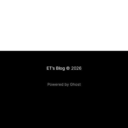
源的调配。我们需要在有限的时间里面，决定自己把精力
花在什么上面，同样也要决定团队把精力花在什么上面。
这里面有大量的机会成本，但你永远不可能面面俱到。
Reid Hoffman和其他成功的创业者一样，拥有一个非常出
色的ignore的能力，他非常擅长于把事情分类。在你认为
当下重要的事情，花100%的精力去做，而其他所有无关的
事情全部ignore。我也觉得这个有点像所谓的 “时间四象
限” [http://baike.baidu.com/view/4596400.htm]，做那
些你认为重要紧急以及重要不紧急的事情，把其他的全部
忽略。 很不幸的是，我们绝大部分人都不擅长这点。我们
ET‘s Blog
© 2026
会选择做重要紧
Powered by Ghost