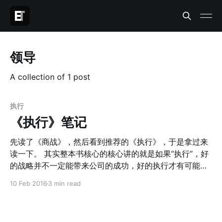
领导
A collection of 1 post
执行
《执行》笔记
先读了《商战》，然后看到推荐的《执行》，于是拿过来
读一下。 其实整本书核心的核心讲的就是如果“执行”，好
的战略并不一定能带来公司的成功，好的执行才有可能。
所有公司都在讲执行，但是如何做好执行，这个是书里面
10 Feb 2016
3 min read
主要讨论的内容。 书里面提到的执行核心关注3个流程：
人员选育流程、战略制定流程、运营实施流程。 但是，书
里面启迪更大的点往往是一些小点。 1. 领导者需要注意的