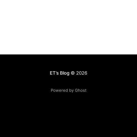
基本行为包括：全面深入了解企业和员工、实事求是、设
定明确的目标并排出优先顺序、持续跟进（这个我们做的
最不好）、赏罚分明、通过教练辅导提高下属能力、了解
你自己。我理解上，执行的核心就是持续跟进，找出反
馈，更新策略方法。这个和“Growth Hacking”有异曲同工
之妙。 2. 开会需要避免大多数默认的会议，那种最低效，
而且其他人未必同意你的想法。 3. 制定奖励规范只是一部
分，难的是如何将你的理念转化为可执行的任务。 4. 如何
进行开放式的对话？比如对人员进行评估，让更多人参
与，并且公正的指明优缺点，或许会效果更好。
ET‘s Blog
© 2026
Powered by Ghost