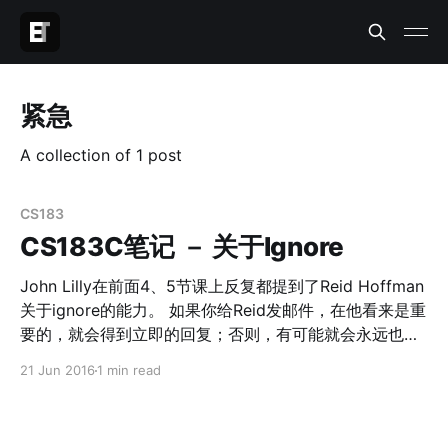
紧急
A collection of 1 post
CS183
CS183C笔记 － 关于Ignore
John Lilly在前面4、5节课上反复都提到了Reid Hoffman
关于ignore的能力。 如果你给Reid发邮件，在他看来是重
要的，就会得到立即的回复；否则，有可能就会永远也得
不到回复。 我们自己在生活和工作中往往会遇到太多事
21 Jun 2016
1 min read
情，就我个人而言，每天的事情列进todolist，看着几十
甚至有时候上百个todo，人都会逼疯掉。什么事情都想完
成，最后什么都完成不好。 创业的另一个角度其实就是资