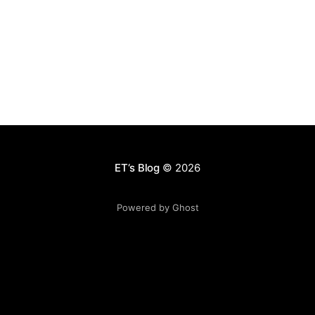
源的调配。我们需要在有限的时间里面，决定自己把精力
花在什么上面，同样也要决定团队把精力花在什么上面。
这里面有大量的机会成本，但你永远不可能面面俱到。
Reid Hoffman和其他成功的创业者一样，拥有一个非常出
色的ignore的能力，他非常擅长于把事情分类。在你认为
当下重要的事情，花100%的精力去做，而其他所有无关的
事情全部ignore。我也觉得这个有点像所谓的 “时间四象
限” [http://baike.baidu.com/view/4596400.htm]，做那
些你认为重要紧急以及重要不紧急的事情，把其他的全部
忽略。 很不幸的是，我们绝大部分人都不擅长这点。我们
ET‘s Blog
© 2026
会选择做重要紧
Powered by Ghost