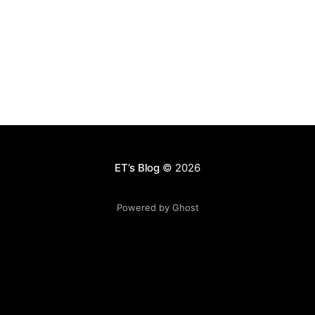
使用这个方法的人进行拒绝。 另一种互惠是互惠式让步；
我先退一步，你就会下意识的退步；这个可以用在谈判技
巧中，不详细展开。 **[产品技巧]**互惠原理在产品上最
常见的做法就是下载送礼物，但现在用户被教育的越来越
警惕了。 承诺和一致 人一旦给出承诺，就会希望显得言
行一致。 一致承诺很容易用在产品上。但是一个很重要的
点是他们必须相信自己的承诺来自于内心而不是外部压
力。 **[产品技巧]**比如玩具商店利用了稀缺+一致承
诺，让家长承诺给他们买贵的产品作为圣诞礼物，但是圣
诞故意缺货，这样圣诞的时候家长会补偿孩子别的礼物；
ET‘s Blog
© 2026
而年后家长为了一致承诺，依旧会为孩子购买承诺过的礼
物。销量立即double。 [产品技巧]一致承诺还被现在的
Powered by Ghost