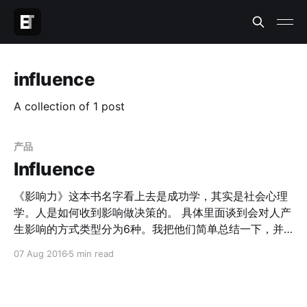
influence
A collection of 1 post
产品
Influence
《影响力》这本书名字看上去是成功学，其实是社会心理
学。人是如何收到影响做决策的。 具体里面谈到会对人产
生影响的方式类型分为6种。我把他们简单总结一下，并
且衍生一下这些心里如何可以应用在产品设计上。 互惠
07 Aug 2016
5 min read
当你收到了好处，你会倾向于回报别人好处。 最常见的场
景是在推销上面，比如给你护身符的骗子们。但是当你意
识到你得到了好处之后，可以很容易的站在更高的角度对