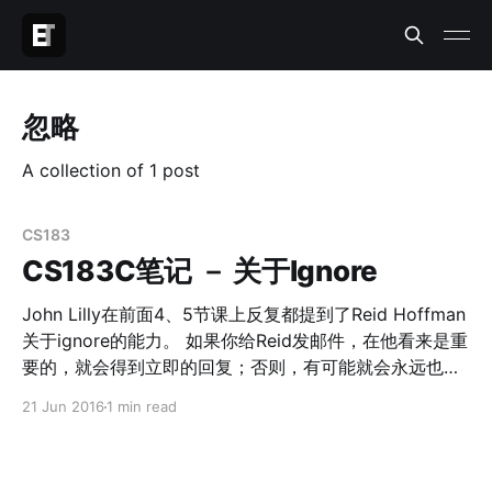
忽略
A collection of 1 post
CS183
CS183C笔记 － 关于Ignore
John Lilly在前面4、5节课上反复都提到了Reid Hoffman
关于ignore的能力。 如果你给Reid发邮件，在他看来是重
要的，就会得到立即的回复；否则，有可能就会永远也得
不到回复。 我们自己在生活和工作中往往会遇到太多事
21 Jun 2016
1 min read
情，就我个人而言，每天的事情列进todolist，看着几十
甚至有时候上百个todo，人都会逼疯掉。什么事情都想完
成，最后什么都完成不好。 创业的另一个角度其实就是资