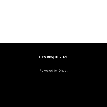
源的调配。我们需要在有限的时间里面，决定自己把精力
花在什么上面，同样也要决定团队把精力花在什么上面。
这里面有大量的机会成本，但你永远不可能面面俱到。
Reid Hoffman和其他成功的创业者一样，拥有一个非常出
色的ignore的能力，他非常擅长于把事情分类。在你认为
当下重要的事情，花100%的精力去做，而其他所有无关的
事情全部ignore。我也觉得这个有点像所谓的 “时间四象
限” [http://baike.baidu.com/view/4596400.htm]，做那
些你认为重要紧急以及重要不紧急的事情，把其他的全部
忽略。 很不幸的是，我们绝大部分人都不擅长这点。我们
ET‘s Blog
© 2026
会选择做重要紧
Powered by Ghost