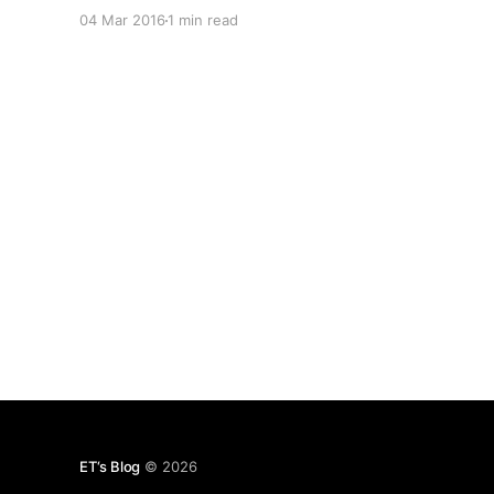
地方参与生产和制造流程，而创意商品是无地域性
04 Mar 2016
1 min read
的，你可以世界各地各种地方进行创意的生产。如果
这个未来成立，人类的流动速度会空前的加快和频
繁。 2. 随着互联网的发展，人们获得收入的手段
中，从互联网经济中产生的比例会越来越高。这同样
决定了，只要你在互联网上能提供稀缺资源，你同样
可以在任何一个地方获得收入。你也可以收入来源在
中国，但人却在美国生活。因为互联网会导致你的收
入地点和生活地点是2个地方。随着签证逐渐方便，
移民一定不会是一个必然的选择，但是人类的流动速
度也一定会变得更频繁。 如果人类的流动速度变得
更频繁，人类的收入来源变得更虚拟和更多样性，这
部分人群比例的增大会带来很多新的商业模式和商业
潜能。 比如，这部分高素质流动人口的报税问题，
子女上学问题等等，都会变得非常有意思。
ET‘s Blog
© 2026