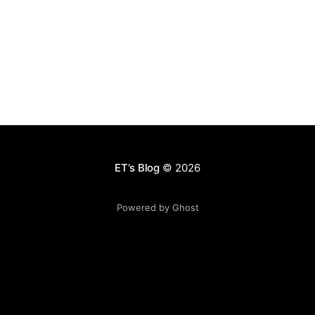
这同样决定了，只要你在互联网上能提供稀缺资源，你同
样可以在任何一个地方获得收入。你也可以收入来源在中
国，但人却在美国生活。因为互联网会导致你的收入地点
和生活地点是2个地方。随着签证逐渐方便，移民一定不
会是一个必然的选择，但是人类的流动速度也一定会变得
更频繁。 如果人类的流动速度变得更频繁，人类的收入来
源变得更虚拟和更多样性，这部分人群比例的增大会带来
很多新的商业模式和商业潜能。 比如，这部分高素质流动
人口的报税问题，子女上学问题等等，都会变得非常有意
思。
ET‘s Blog
© 2026
Powered by Ghost