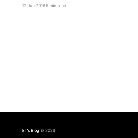
问题或许都不再成为问题。就和实现了永生一样
12 Jun 2016
5 min read
[http://blog.ming.rocks/ren-lei-de-zou-xiang/]。
曾经有报道说，NASA发现了曲速引擎的奥妙！ 什么
是曲速引擎呢？看过Star Trek的童鞋们应该都有所
了解。Wiki上这么解释： > 曲速引擎（英文：Warp
drive）是一种假想的超光速（faster-than-light,
FTL）推进系统，经常出现于科幻小说的设定中，尤
以在影片《星际旅行》中最为常见。一架装载着曲速
引擎的宇宙飞船，可以以快于光速的几个数量级的速
度航行，同时又回避了时间膨胀的相对论性的问题。
> 与其他科幻作品的超光速技术（比如跳跃引擎、银
河便车指南系列中的无限不可能引擎）不同，曲速引
擎并不允许在两点间进行瞬时旅行；曲速引擎技术在
宇宙飞船周围创造出了一种正常时空的人工“气泡”。
所以，
ET‘s Blog
© 2026