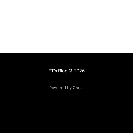
到死》。创业和打天下一样，领导人需要的是格局观，但
是不要求你什么方面都比员工伙伴强。培养出一组执行力
超强的队伍，每个人发挥自己最强的方面，才更有合力。
有人会说，创业团队，每个人都是多面手，不是更好的事
情么？如果从交易成本和价值创造的角度考虑： 1. 如果每
个人熟悉的领域完全一致，大家都是多面手，形成的合集
一定很小； 2. 如果每个人熟悉的领域相交很少，看上去合
集会变大，但是交易成本会极大提升，广度提升的优势会
被交易成本的劣势扯下来。 所以，一个创业团队的早期成
员，应该和张良、萧何、韩信一样，知识层面有一定交
ET‘s Blog
© 2026
集，
Powered by Ghost