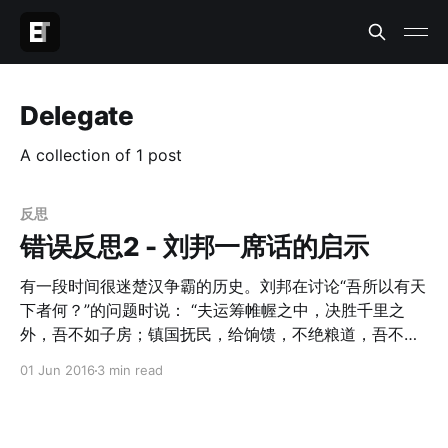
Delegate
A collection of 1 post
反思
错误反思2 - 刘邦一席话的启示
有一段时间很迷楚汉争霸的历史。刘邦在讨论“吾所以有天
下者何？”的问题时说： “夫运筹帷幄之中，决胜千里之
外，吾不如子房；镇国抚民，给饷馈，不绝粮道，吾不如
萧何；连百万之众，战必胜，攻必取，吾不如韩信。三者
01 Jun 2016
3 min read
皆杰，吾能用之，此吾所以取天下者也。项羽有一范增而
不用，此所以为我所禽也。” 所以，前几天看到的另一本
比利时的路易斯卡夫曼写的书：《不懂带人，你就自己干